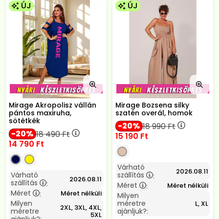
ÚJ
ÚJ
Mirage Akropolisz vállán
Mirage Bozsena silky
pántos maxiruha,
szatén overál, homok
sötétkék
20
18 990
Ft
20
18 490
Ft
15 190
Ft
14 790
Ft
Várható
2026.08.11
Várható
szállítás
:
2026.08.11
szállítás
:
Méret
Méret nélküli
:
Méret
Méret nélküli
:
Milyen
Milyen
méretre
L, XL
2XL, 3XL, 4XL,
méretre
ajánljuk?:
5XL