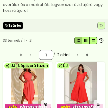
overálok és a maxiruhák. Legyen szó rövid ujjúró vagy
hosszú újjúról.
Szűrés
Összes termék a kategóriában
33
termék
1
21
2
ÚJ
Népszerű fazon
ÚJ