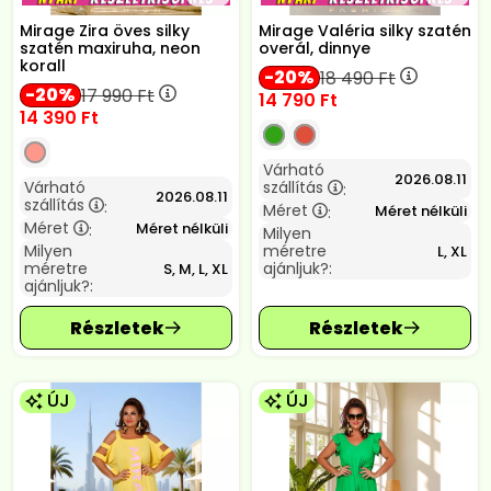
Mirage Zira öves silky
Mirage Valéria silky szatén
szatén maxiruha, neon
overál, dinnye
korall
20
18 490
Ft
20
17 990
Ft
14 790
Ft
14 390
Ft
Várható
2026.08.11
Várható
szállítás
:
2026.08.11
szállítás
:
Méret
Méret nélküli
:
Méret
Méret nélküli
:
Milyen
Milyen
méretre
L, XL
méretre
ajánljuk?:
S, M, L, XL
ajánljuk?:
ÚJ
ÚJ