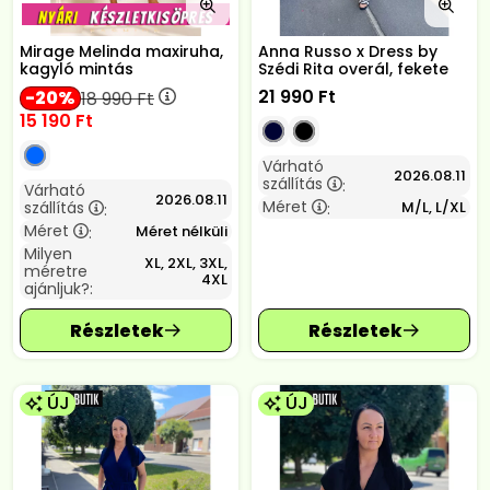
Mirage Melinda maxiruha,
Anna Russo x Dress by
kagyló mintás
Szédi Rita overál, fekete
21 990
Ft
20
18 990
Ft
15 190
Ft
Várható
2026.08.11
szállítás
:
Várható
2026.08.11
Méret
szállítás
M/L, L/XL
:
:
Méret
Méret nélküli
:
Milyen
XL, 2XL, 3XL,
méretre
4XL
ajánljuk?:
ÚJ
ÚJ