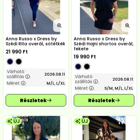
Anna Russo x Dress by
Anna Russo x Dress by
Szédi Rita overál, sötétkék
Szédi Hajni shortos overál,
fekete
21 990
Ft
19 990
Ft
Várható
2026.08.11
szállítás
Várható
:
2026.08.11
szállítás
:
Méret
M/L, L/XL
:
Méret
S/M, M/L, L/XL
:
ÚJ
ÚJ