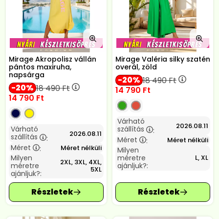
Mirage Akropolisz vállán
Mirage Valéria silky szatén
pántos maxiruha,
overál, zöld
napsárga
20
18 490
Ft
20
18 490
Ft
14 790
Ft
14 790
Ft
Várható
2026.08.11
Várható
szállítás
:
2026.08.11
szállítás
:
Méret
Méret nélküli
:
Méret
Méret nélküli
:
Milyen
Milyen
méretre
L, XL
2XL, 3XL, 4XL,
méretre
ajánljuk?:
5XL
ajánljuk?: