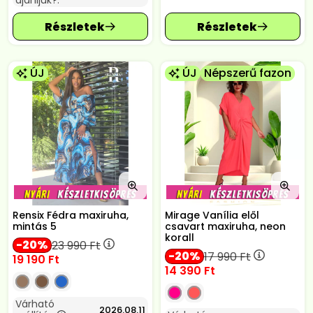
ajánljuk?:
ÚJ
ÚJ
Népszerű fazon
Rensix Fédra maxiruha,
Mirage Vanília elől
mintás 5
csavart maxiruha, neon
korall
20
23 990
Ft
20
17 990
Ft
19 190
Ft
14 390
Ft
Várható
2026.08.11