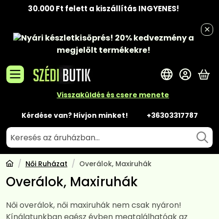
30.000 Ft felett a kiszállítás INGYENES!
Nyári készletkisöprés!
20% kedvezmény
a
megjelölt termékekre!
A 
Visszaküldés és csere menete
Kérdése van? Hívjon minket!
+36303317787
Női Ruházat
Overálok, Maxiruhák
Overálok, Maxiruhák
Női overálok, női maxiruhák nem csak nyáron!
Kínálatunkban egész évben megtalálhatóak az