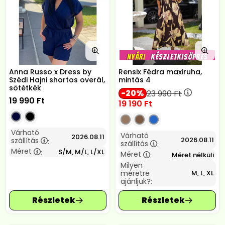
Anna Russo x Dress by
Rensix Fédra maxiruha,
Szédi Hajni shortos overál,
mintás 4
sötétkék
20
23 990
Ft
19 990
Ft
19 190
Ft
Várható
Várható
2026.08.11
2026.08.11
szállítás
:
szállítás
:
Méret
S/M, M/L, L/XL
:
Méret
Méret nélküli
:
Milyen
méretre
M, L, XL
ajánljuk?: