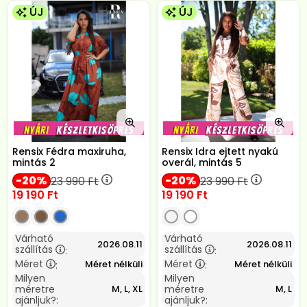
ÚJ
ÚJ
Rensix Fédra maxiruha,
Rensix Idra ejtett nyakú
mintás 2
overál, mintás 5
20
20
23 990
Ft
23 990
Ft
19 190
Ft
19 190
Ft
Várható
Várható
2026.08.11
2026.08.11
szállítás
szállítás
:
:
Méret
Méret
Méret nélküli
Méret nélküli
:
:
Milyen
Milyen
méretre
méretre
M, L, XL
M, L
ajánljuk?:
ajánljuk?: