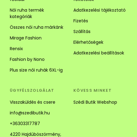
Női ruha termék
Adatkezelési tájékoztató
kategóriák
Fizetés
Összes női ruha márkánk
Szállítás
Mirage Fashion
Elérhetőségek
Rensix
Adatkezelési beállítások
Fashion by Nono
Plus size női ruhák 6XL-ig
ÜGYFÉLSZOLGÁLAT
KÖVESS MINKET
Visszaküldés és csere
Szédi Butik Webshop
info@szedibutik.hu
+36303317787
4220 Hajdúböszörmény,