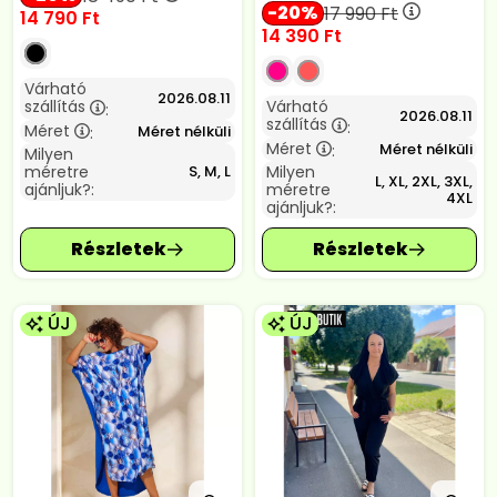
20
17 990
Ft
14 790
Ft
14 390
Ft
Várható
2026.08.11
szállítás
Várható
:
2026.08.11
szállítás
:
Méret
Méret nélküli
:
Méret
Méret nélküli
:
Milyen
méretre
Milyen
S, M, L
L, XL, 2XL, 3XL,
ajánljuk?:
méretre
4XL
ajánljuk?:
ÚJ
ÚJ