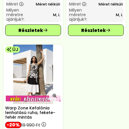
Méret
Méret
Méret nélküli
Méret nélküli
:
:
Milyen
Milyen
méretre
méretre
M, L
M, L
ajánljuk?:
ajánljuk?:
ÚJ
Warp Zone Kefalónia
lenhatású ruha, fekete-
fehér mintás
20
19 990
Ft