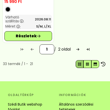
15 990
Ft
Várható
2026.08.11
szállítás
:
Méret
S/M, L/XL
:
2
Összes termék a kategóriában
33
termék
1
21
OLDALTÉRKÉP
INFORMÁCIÓK
Szédi Butik webshop
Általános szerződési
főoldal
feltételek