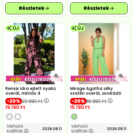
ÚJ
ÚJ
Rensix Idra ejtett nyakú
Mirage Agatha silky
overál, mintás 4
szatén overál, avokádó
20
20
23 990
Ft
18 990
Ft
19 190
Ft
15 190
Ft
Várható
Várható
2026.08.11
2026.08.11
szállítás
szállítás
:
: