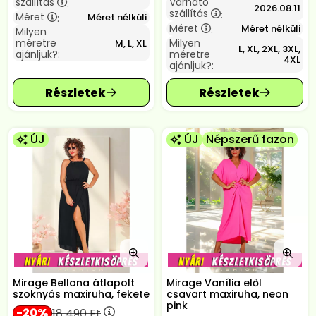
szállítás
Várható
:
2026.08.11
szállítás
:
Méret
Méret nélküli
:
Méret
Méret nélküli
:
Milyen
méretre
Milyen
M, L, XL
L, XL, 2XL, 3XL,
ajánljuk?:
méretre
4XL
ajánljuk?:
ÚJ
ÚJ
Népszerű fazon
Mirage Bellona átlapolt
Mirage Vanília elől
szoknyás maxiruha, fekete
csavart maxiruha, neon
pink
20
18 490
Ft