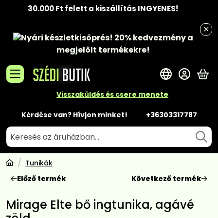
30.000 Ft felett a kiszállítás INGYENES!
Nyári készletkisöprés!
20% kedvezmény
a
megjelölt termékekre!
A 
Visszaküldés és csere menete
Kérdése van? Hívjon minket!
+36303317787
Tunikák
Előző termék
Következő termék
Mirage Elte bő ingtunika, agávé