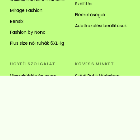
Szállítás
Mirage Fashion
Elérhetőségek
Rensix
Adatkezelési beállítások
Fashion by Nono
Plus size női ruhák 6XL-ig
ÜGYFÉLSZOLGÁLAT
KÖVESS MINKET
Visszaküldés és csere
Szédi Butik Webshop
info@szedibutik.hu
+36303317787
4220 Hajdúböszörmény,
Baltazár Dezső utca 18.