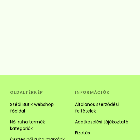
OLDALTÉRKÉP
INFORMÁCIÓK
Szédi Butik webshop
Általános szerződési
főoldal
feltételek
Női ruha termék
Adatkezelési tájékoztató
kategóriák
Fizetés
Összes női ruha márkánk