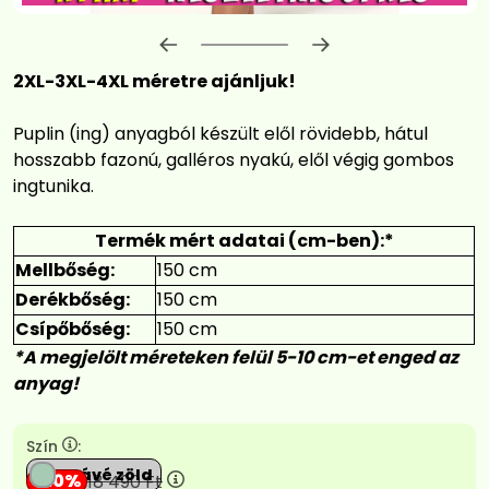
Előrehaladás:
0
%
2XL-3XL-4XL méretre ajánljuk!
Puplin (ing) anyagból készült elől rövidebb, hátul
hosszabb fazonú, galléros nyakú, elől végig gombos
ingtunika.
Termék mért adatai (cm-ben):*
Mellbőség:
150 cm
Derékbőség:
150 cm
Csípőbőség:
150 cm
*A megjelölt méreteken felül 5-10 cm-et enged az
anyag!
Szín
:
Agávé zöld
20
18 490
Ft