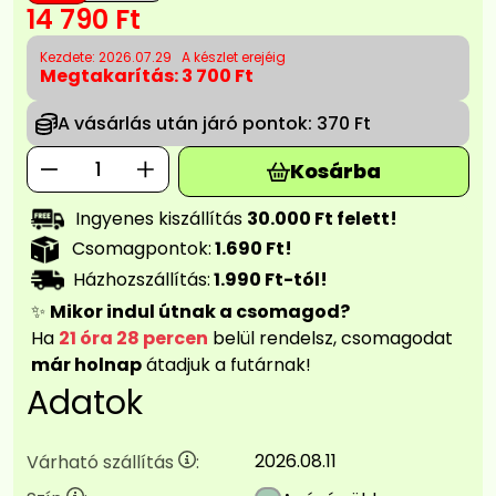
14 790
Ft
Kezdete: 2026.07.29
A készlet erejéig
Megtakarítás:
3 700 Ft
A vásárlás után járó pontok:
370 Ft
Kosárba
Ingyenes kiszállítás
30.000 Ft felett!
Csomagpontok:
1.690 Ft!
Házhozszállítás:
1.990 Ft-tól!
✨
Mikor indul útnak a csomagod?
Ha
21 óra 28 percen
belül rendelsz, csomagodat
már holnap
átadjuk a futárnak!
Adatok
2026.08.11
Várható szállítás
: