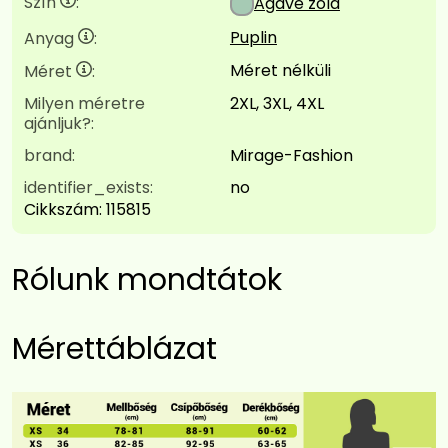
Szín
:
Agávé zöld
Puplin
Anyag
:
Méret nélküli
Méret
:
Milyen méretre
2XL, 3XL, 4XL
ajánljuk?:
brand:
Mirage-Fashion
identifier_exists:
no
Cikkszám:
115815
Rólunk mondtátok
Mérettáblázat