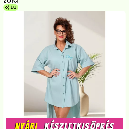
zöld
ÚJ