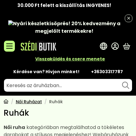
30.000 Ft felett a kiszállítás INGYENES!
Nyári készletkisöprés!
20% kedvezmény
a
megjelölt termékekre!
A 
Visszaküldés és csere menete
Kérdése van? Hívjon minket!
+36303317787
Női Ruházat
Ruhák
Ruhák
Női ruha
kategóriában megtalálhatod a tökéletes
darabokat a stílusos megjelenéshez! Webáruházunk