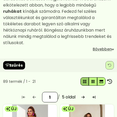
elkötelezett abban, hogy a legjobb minőségű
ruhákat
kínáljuk számodra. Fedezd fel széles
választékunkat és garantáltan megtalálod a
tökéletes darabot legyen szó alkalmi vagy
hétköznapi ruháról. Böngéssz áruházunkban mert
nálunk mindig megtalálod a legfrissebb trendeket és
stílusokat.
Szűrés
Összes termék a kategóriában
89
termék
1
21
5
ÚJ
ÚJ