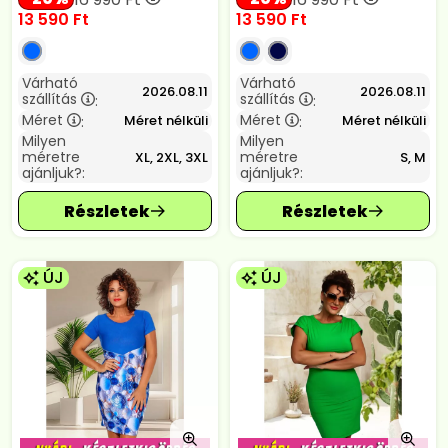
13 590
Ft
13 590
Ft
Várható
Várható
2026.08.11
2026.08.11
szállítás
szállítás
:
:
Méret
Méret
Méret nélküli
Méret nélküli
:
:
Milyen
Milyen
méretre
méretre
XL, 2XL, 3XL
S, M
ajánljuk?:
ajánljuk?:
ÚJ
ÚJ