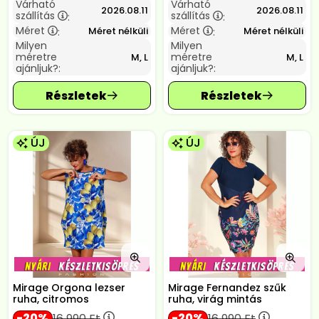
Várható
Várható
2026.08.11
2026.08.11
szállítás
szállítás
:
:
Méret
Méret
Méret nélküli
Méret nélküli
:
:
Milyen
Milyen
méretre
méretre
M, L
M, L
ajánljuk?:
ajánljuk?:
ÚJ
ÚJ
Mirage Orgona lezser
Mirage Fernandez szűk
ruha, citromos
ruha, virág mintás
20
20
16 990
Ft
16 990
Ft