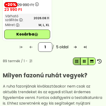
20
29 990
Ft
23 990
Ft
Várható
2026.08.11
szállítás
:
Méret
M, L, XL
:
5
Összes termék a kategóriában
89
termék
1
21
Milyen fazonú ruhát vegyek?
A ruha fazonjának kiválasztásakor nem csak az
aktuális trendeket és az egyedi stílust érdemes
figyelembe venni. Fontos odafigyelni a testalkatunkra
is. Ehhez szeretnénk egy kis segítséget nyújtani