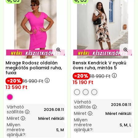
ÚJ
ÚJ
Mirage Rodosz oldalán
Rensix Kendrick V nyakú
megkötős poliamid ruha,
öves ruha, mintás 5
fuxia
20
18 990
Ft
20
16 990
Ft
15 190
Ft
13 590
Ft
Várható
2026.08.11
Várható
szállítás
:
2026.08.11
szállítás
:
Méret
Méret nélküli
:
Méret
Méret nélküli
:
Milyen
Milyen
méretre
S, M, L
méretre
ajánljuk?:
S, M
ajánljuk?: