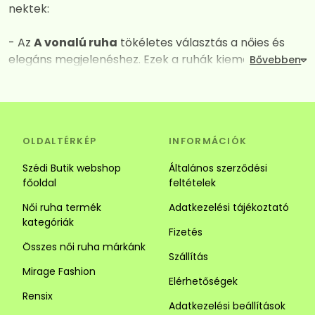
nektek:
- Az
A vonalú ruha
tökéletes választás a nőies és
elegáns megjelenéshez. Ezek a ruhák kiemelik a
dekoltázst, miközben derék vagy csípő vonalától
kezdve fokozatos kiszélesednek így mindent
elrejtenek amit nem szeretnénk láttatni. A széles
szabásuk és a megfelelően kiválasztott anyagok
OLDALTÉRKÉP
INFORMÁCIÓK
kombinációja garantálja a maximális kényelmet és a
vonzó megjelenést. Tökéletes választás alkalomra és
Szédi Butik webshop
Általános szerződési
hétköznapra is.
főoldal
feltételek
Női ruha termék
Adatkezelési tájékoztató
- Az
Ingruha
egy igazi jolly joker darab. Számos stílus
kategóriák
közül választhatsz. Az ingruhák ideálisak a laza és
Fizetés
sikkes megjelenéhez. Az ingruhák sokoldalúságuk
Összes női ruha márkánk
Szállítás
révén tökéletesek lehetnek alkalmi és hétköznapi
Mirage Fashion
viseletnek is, kombináld kiegészítőkkel vagy egy
Elérhetőségek
szuper övvel. Alacsony hölgyeknek javasoljuk a
Rensix
Adatkezelési beállítások
függőleges csíkozású darabokat mert optikailag