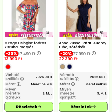
Mirage Csingisz fodros
Anna Russo Safari Audrey
kisruha, matyós
ruha, sötétkék
20
20
17 490
Ft
27 990
Ft
13 990
Ft
22 390
Ft
Várható
Várható
2026.08.11
2026.08.11
szállítás
szállítás
:
:
Méret
Méret
Méret nélküli
Méret nélküli
:
:
Milyen
Milyen
méretre
méretre
S, M, L
S, M, L
ajánljuk?:
ajánljuk?: