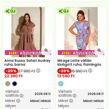
ÚJ
ÚJ
Anna Russo Safari Audrey
Mirage Latte vállán
ruha, barna
kivágott ruha, flamingós
20
20
27 990
Ft
16 990
Ft
22 390
Ft
13 590
Ft
Várható
Várható
2026.08.11
2026.08.11
szállítás
szállítás
:
:
Méret
Méret
Méret nélküli
Méret nélküli
:
:
Milyen
Milyen