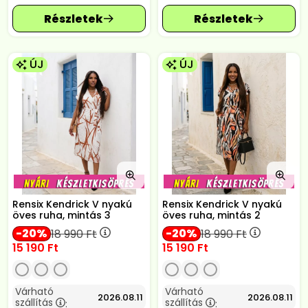
ÚJ
ÚJ
Rensix Kendrick V nyakú
Rensix Kendrick V nyakú
öves ruha, mintás 3
öves ruha, mintás 2
20
20
18 990
Ft
18 990
Ft
15 190
Ft
15 190
Ft
Várható
Várható
2026.08.11
2026.08.11
szállítás
szállítás
:
: