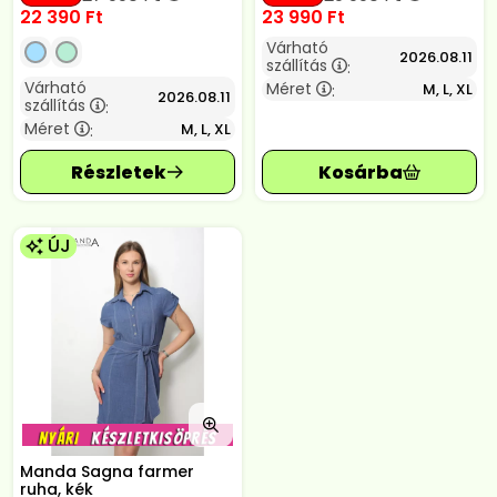
22 390
Ft
23 990
Ft
Várható
2026.08.11
szállítás
:
Várható
Méret
M, L, XL
:
2026.08.11
szállítás
:
Méret
M, L, XL
:
ÚJ
Manda Sagna farmer
ruha, kék