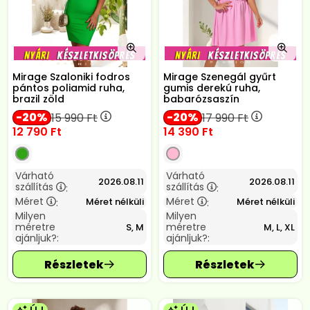
Mirage Szaloniki fodros
Mirage Szenegál gyűrt
pántos poliamid ruha,
gumis derekú ruha,
brazil zöld
babarózsaszín
20
20
15 990
Ft
17 990
Ft
12 790
Ft
14 390
Ft
Várható
Várható
2026.08.11
2026.08.11
szállítás
szállítás
:
:
Méret
Méret
Méret nélküli
Méret nélküli
:
:
Milyen
Milyen
méretre
méretre
S, M
M, L, XL
ajánljuk?:
ajánljuk?: