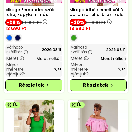
Mirage Fernandez szűk
Mirage Athén emelt vállú
ruha, kagyló mintás
poliamid ruha, brazil zöld
20
20
16 990
Ft
16 990
Ft
13 590
Ft
13 590
Ft
Várható
Várható
2026.08.11
2026.08.11
szállítás
szállítás
:
:
Méret
Méret
Méret nélküli
Méret nélküli
:
:
Milyen
Milyen
méretre
méretre
S, M
S, M
ajánljuk?:
ajánljuk?:
ÚJ
ÚJ