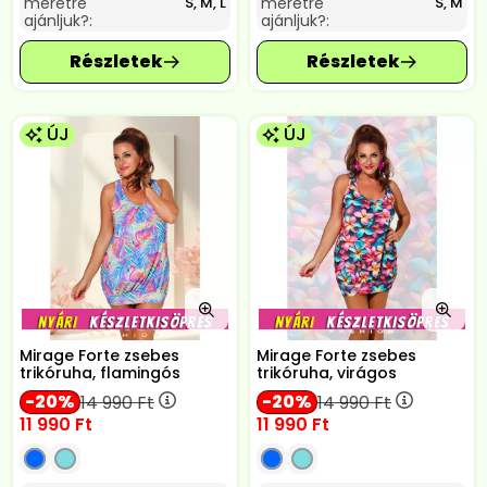
méretre
méretre
S, M, L
S, M
ajánljuk?:
ajánljuk?:
ÚJ
ÚJ
Mirage Forte zsebes
Mirage Forte zsebes
trikóruha, flamingós
trikóruha, virágos
20
20
14 990
Ft
14 990
Ft
11 990
Ft
11 990
Ft