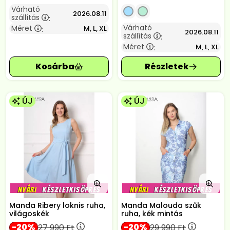
Várható
2026.08.11
szállítás
:
Várható
Méret
M, L, XL
:
2026.08.11
szállítás
:
Méret
M, L, XL
:
ÚJ
ÚJ
Manda Ribery loknis ruha,
Manda Malouda szűk
világoskék
ruha, kék mintás
20
20
27 990
Ft
29 990
Ft