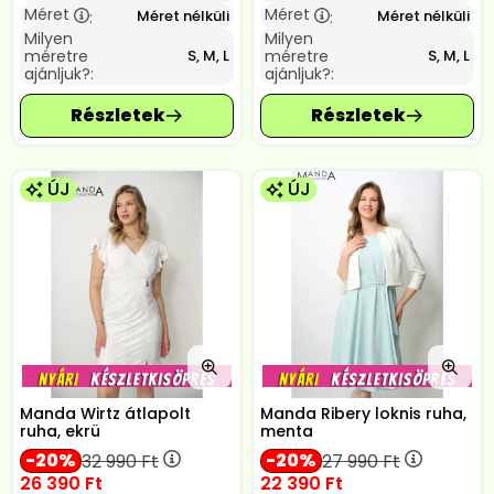
Méret
Méret
Méret nélküli
Méret nélküli
:
:
Milyen
Milyen
méretre
méretre
S, M, L
S, M, L
ajánljuk?:
ajánljuk?:
ÚJ
ÚJ
Manda Wirtz átlapolt
Manda Ribery loknis ruha,
ruha, ekrü
menta
20
20
32 990
Ft
27 990
Ft
26 390
Ft
22 390
Ft