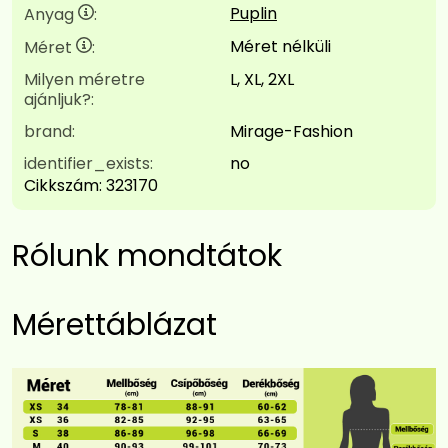
Puplin
Anyag
:
Méret nélküli
Méret
:
Milyen méretre
L, XL, 2XL
ajánljuk?:
brand:
Mirage-Fashion
identifier_exists:
no
Cikkszám:
323170
Rólunk mondtátok
Mérettáblázat