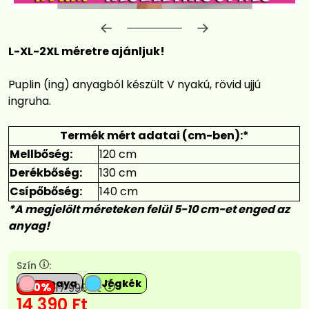
Előrehaladás:
0
%
L-XL-2XL méretre ajánljuk!
Puplin (ing) anyagból készült V nyakú, rövid ujjú
ingruha.
Termék mért adatai (cm-ben):*
Mellbőség:
120 cm
Derékbőség:
130 cm
Csípőbőség:
140 cm
*A megjelölt méreteken felül 5-10 cm-et enged az
anyag!
Szín
:
Papaya
Jégkék
20
17 990
Ft
14 390
Ft