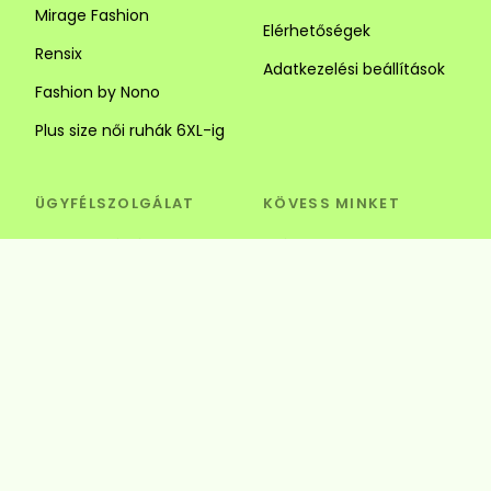
Mirage Fashion
Elérhetőségek
Rensix
Adatkezelési beállítások
Fashion by Nono
Plus size női ruhák 6XL-ig
ÜGYFÉLSZOLGÁLAT
KÖVESS MINKET
Visszaküldés és csere
Szédi Butik Webshop
info@szedibutik.hu
+36303317787
4220 Hajdúböszörmény,
Baltazár Dezső utca 18.