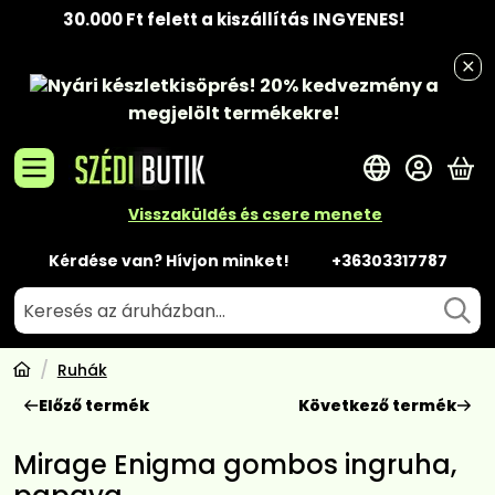
30.000 Ft felett a kiszállítás INGYENES!
Nyári készletkisöprés!
20% kedvezmény
a
megjelölt termékekre!
A 
Visszaküldés és csere menete
Kérdése van? Hívjon minket!
+36303317787
Ruhák
Előző termék
Következő termék
Mirage Enigma gombos ingruha,