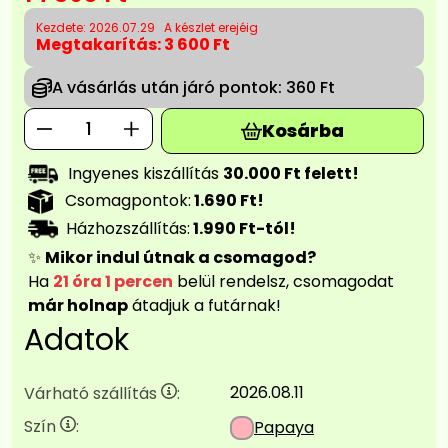
Kezdete: 2026.07.29
A készlet erejéig
Megtakarítás:
3 600 Ft
A vásárlás után járó pontok:
360 Ft
Kosárba
Ingyenes kiszállítás
30.000 Ft felett!
Csomagpontok:
1.690 Ft!
Házhozszállítás:
1.990 Ft-tól!
✨
Mikor indul útnak a csomagod?
Ha
21 óra 1 percen
belül rendelsz, csomagodat
már holnap
átadjuk a futárnak!
Adatok
2026.08.11
Várható szállítás
:
Szín
:
Papaya