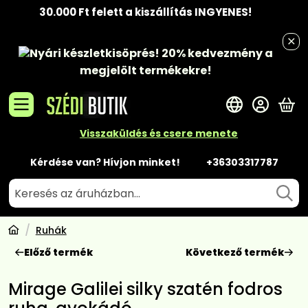
30.000 Ft felett a kiszállítás INGYENES!
Nyári készletkisöprés!
20% kedvezmény
a
megjelölt termékekre!
A 
Visszaküldés és csere menete
Kérdése van? Hívjon minket!
+36303317787
Ruhák
Előző termék
Következő termék
Mirage Galilei silky szatén fodros