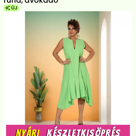
ruha, avokádó
ÚJ