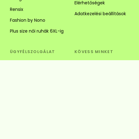
Elérhetőségek
Rensix
Adatkezelési beállítások
Fashion by Nono
Plus size női ruhák 6XL-ig
ÜGYFÉLSZOLGÁLAT
KÖVESS MINKET
Visszaküldés és csere
Szédi Butik Webshop
info@szedibutik.hu
+36303317787
4220 Hajdúböszörmény,
Baltazár Dezső utca 18.
© Szédi Butik