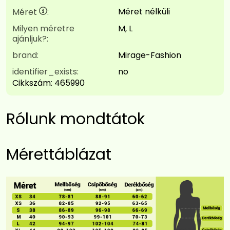
Méret nélküli
Méret
:
Milyen méretre
M, L
ajánljuk?:
brand:
Mirage-Fashion
identifier_exists:
no
Cikkszám:
465990
Rólunk mondtátok
Mérettáblázat