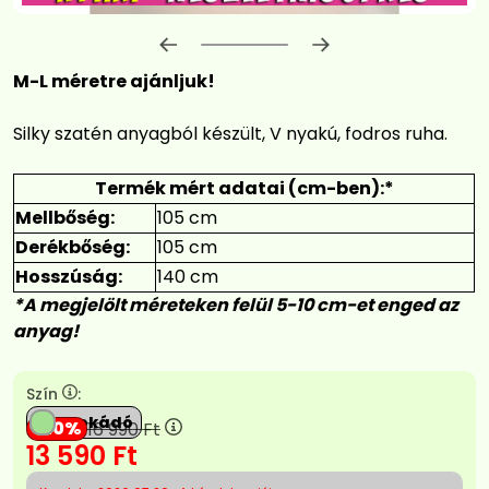
Előrehaladás:
0
%
M-L méretre ajánljuk!
Silky szatén anyagból készült, V nyakú, fodros ruha.
Termék mért adatai (cm-ben):*
Mellbőség:
105 cm
Derékbőség:
105 cm
Hosszúság:
140 cm
*A megjelölt méreteken felül 5-10 cm-et enged az
anyag!
Szín
:
Avokádó
20
16 990
Ft
13 590
Ft