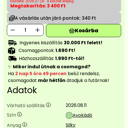
Kezdete: 2026.07.29
A készlet erejéig
Megtakarítás:
3 400 Ft
A vásárlás után járó pontok:
340 Ft
Kosárba
Ingyenes kiszállítás
30.000 Ft felett!
Csomagpontok:
1.690 Ft!
Házhozszállítás:
1.990 Ft-tól!
✨
Mikor indul útnak a csomagod?
Ha
2 nap 5 óra 49 percen
belül rendelsz,
csomagodat
már hétfőn
átadjuk a futárnak!
Adatok
2026.08.11
Várható szállítás
:
Szín
:
Avokádó
Silky
Anyag
: