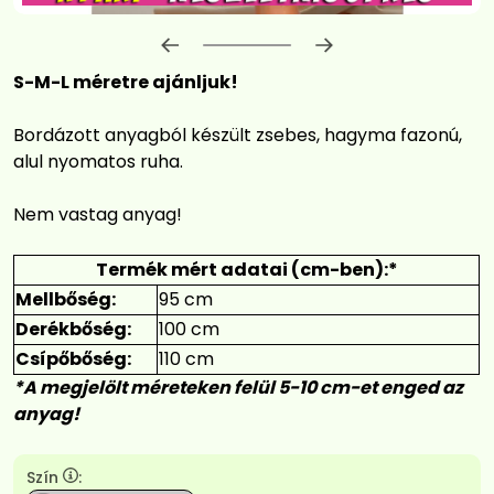
Előrehaladás:
0
%
S-M-L méretre ajánljuk!
Bordázott anyagból készült zsebes, hagyma fazonú,
alul nyomatos ruha.
Nem vastag anyag!
Termék mért adatai (cm-ben):*
Mellbőség:
95 cm
Derékbőség:
100 cm
Csípőbőség:
110 cm
*A megjelölt méreteken felül 5-10 cm-et enged az
anyag!
Szín
: