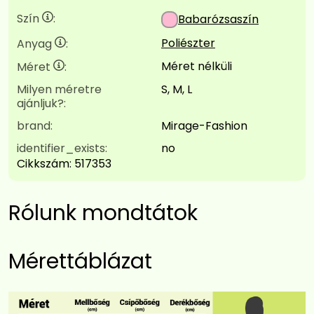
Szín
:
Babarózsaszín
Poliészter
Anyag
:
Méret nélküli
Méret
:
Milyen méretre
S, M, L
ajánljuk?:
brand:
Mirage-Fashion
identifier_exists:
no
Cikkszám:
517353
Rólunk mondtátok
Mérettáblázat