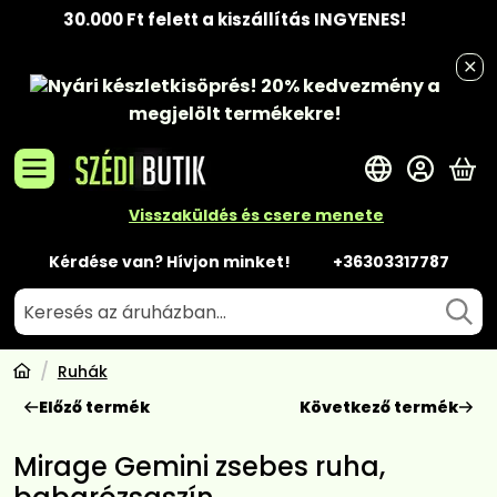
30.000 Ft felett a kiszállítás INGYENES!
Nyári készletkisöprés!
20% kedvezmény
a
megjelölt termékekre!
A 
Visszaküldés és csere menete
Kérdése van? Hívjon minket!
+36303317787
Ruhák
Előző termék
Következő termék
Mirage Gemini zsebes ruha,