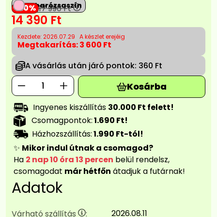
Babarózsaszín
20
17 990
Ft
14 390
Ft
Kezdete: 2026.07.29
A készlet erejéig
Megtakarítás:
3 600 Ft
A vásárlás után járó pontok:
360 Ft
Kosárba
Ingyenes kiszállítás
30.000 Ft felett!
Csomagpontok:
1.690 Ft!
Házhozszállítás:
1.990 Ft-tól!
✨
Mikor indul útnak a csomagod?
Ha
2 nap 10 óra 13 percen
belül rendelsz,
csomagodat
már hétfőn
átadjuk a futárnak!
Adatok
2026.08.11
Várható szállítás
: