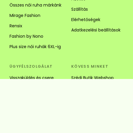
Összes női ruha márkánk
Szállítás
Mirage Fashion
Elérhetőségek
Rensix
Adatkezelési beállítások
Fashion by Nono
Plus size női ruhák 6XL-ig
ÜGYFÉLSZOLGÁLAT
KÖVESS MINKET
Visszaküldés és csere
Szédi Butik Webshop
info@szedibutik.hu
+36303317787
4220 Hajdúböszörmény,
Baltazár Dezső utca 18.