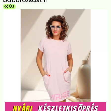
babarózsaszín
ÚJ