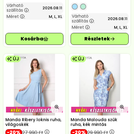
Várható
2026.08.11
szállítás
:
Várható
Méret
M, L, XL
:
2026.08.11
szállítás
:
Méret
M, L, XL
:
ÚJ
ÚJ
Manda Ribery loknis ruha,
Manda Malouda szűk
világoskék
ruha, kék mintás
20
20
27 990
Ft
29 990
Ft