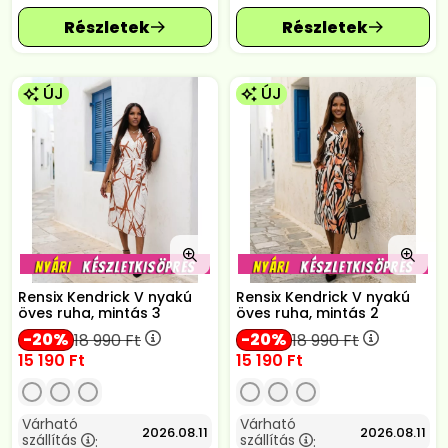
ÚJ
ÚJ
Rensix Kendrick V nyakú
Rensix Kendrick V nyakú
öves ruha, mintás 3
öves ruha, mintás 2
20
20
18 990
Ft
18 990
Ft
15 190
Ft
15 190
Ft
Várható
Várható
2026.08.11
2026.08.11
szállítás
szállítás
:
: