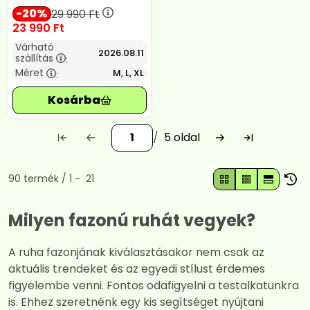
20
29 990
Ft
23 990
Ft
Várható
2026.08.11
szállítás
:
Méret
M, L, XL
:
5
Összes termék a kategóriában
90
termék
1
21
Milyen fazonú ruhát vegyek?
A ruha fazonjának kiválasztásakor nem csak az
aktuális trendeket és az egyedi stílust érdemes
figyelembe venni. Fontos odafigyelni a testalkatunkra
is. Ehhez szeretnénk egy kis segítséget nyújtani