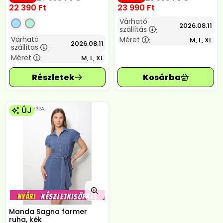
22 390
Ft
23 990
Ft
Várható
2026.08.11
szállítás
:
Várható
Méret
M, L, XL
:
2026.08.11
szállítás
:
Méret
M, L, XL
:
ÚJ
Manda Sagna farmer
ruha, kék