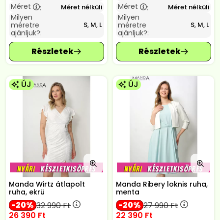
Méret
Méret
Méret nélküli
Méret nélküli
:
:
Milyen
Milyen
méretre
méretre
S, M, L
S, M, L
ajánljuk?:
ajánljuk?:
ÚJ
ÚJ
Manda Wirtz átlapolt
Manda Ribery loknis ruha,
ruha, ekrü
menta
20
20
32 990
Ft
27 990
Ft
26 390
Ft
22 390
Ft