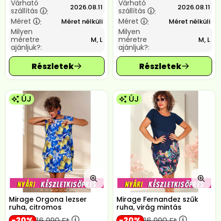
Várható
Várható
2026.08.11
2026.08.11
szállítás
szállítás
:
:
Méret
Méret
Méret nélküli
Méret nélküli
:
:
Milyen
Milyen
méretre
méretre
M, L
M, L
ajánljuk?:
ajánljuk?:
ÚJ
ÚJ
Mirage Orgona lezser
Mirage Fernandez szűk
ruha, citromos
ruha, virág mintás
20
20
16 990
Ft
16 990
Ft