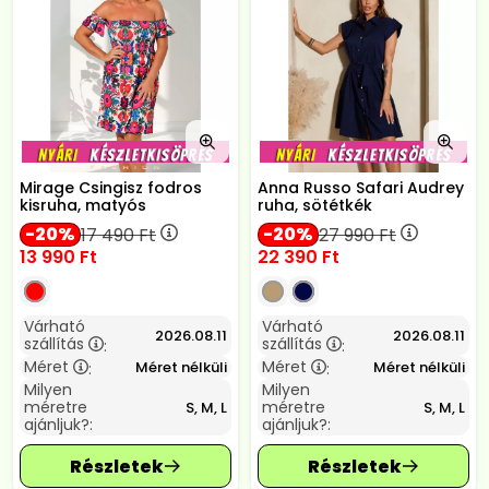
Mirage Csingisz fodros
Anna Russo Safari Audrey
kisruha, matyós
ruha, sötétkék
20
20
17 490
Ft
27 990
Ft
13 990
Ft
22 390
Ft
Várható
Várható
2026.08.11
2026.08.11
szállítás
szállítás
:
:
Méret
Méret
Méret nélküli
Méret nélküli
:
:
Milyen
Milyen
méretre
méretre
S, M, L
S, M, L
ajánljuk?:
ajánljuk?: