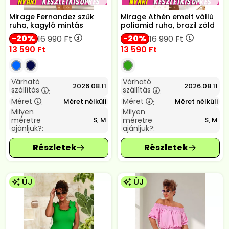
Mirage Fernandez szűk
Mirage Athén emelt vállú
ruha, kagyló mintás
poliamid ruha, brazil zöld
20
20
16 990
Ft
16 990
Ft
13 590
Ft
13 590
Ft
Várható
Várható
2026.08.11
2026.08.11
szállítás
szállítás
:
:
Méret
Méret
Méret nélküli
Méret nélküli
:
:
Milyen
Milyen
méretre
méretre
S, M
S, M
ajánljuk?:
ajánljuk?:
ÚJ
ÚJ