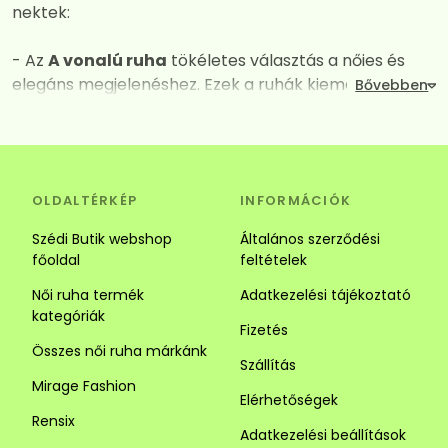
nektek:
- Az
A vonalú ruha
tökéletes választás a nőies és
elegáns megjelenéshez. Ezek a ruhák kiemelik a
dekoltázst, miközben derék vagy csípő vonalától
kezdve fokozatos kiszélesednek így mindent
elrejtenek amit nem szeretnénk láttatni. A széles
szabásuk és a megfelelően kiválasztott anyagok
OLDALTÉRKÉP
INFORMÁCIÓK
kombinációja garantálja a maximális kényelmet és a
vonzó megjelenést. Tökéletes választás alkalomra és
Szédi Butik webshop
Általános szerződési
hétköznapra is.
főoldal
feltételek
Női ruha termék
Adatkezelési tájékoztató
- Az
Ingruha
egy igazi jolly joker darab. Számos stílus
kategóriák
közül választhatsz. Az ingruhák ideálisak a laza és
Fizetés
sikkes megjelenéhez. Az ingruhák sokoldalúságuk
Összes női ruha márkánk
Szállítás
révén tökéletesek lehetnek alkalmi és hétköznapi
Mirage Fashion
viseletnek is, kombináld kiegészítőkkel vagy egy
Elérhetőségek
szuper övvel. Alacsony hölgyeknek javasoljuk a
Rensix
Adatkezelési beállítások
függőleges csíkozású darabokat mert optikailag