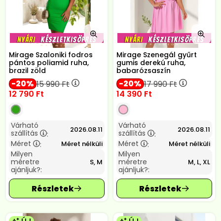
Mirage Szaloniki fodros
Mirage Szenegál gyűrt
pántos poliamid ruha,
gumis derekú ruha,
brazil zöld
babarózsaszín
20
20
15 990
Ft
17 990
Ft
12 790
Ft
14 390
Ft
Várható
Várható
2026.08.11
2026.08.11
szállítás
szállítás
:
:
Méret
Méret
Méret nélküli
Méret nélküli
:
:
Milyen
Milyen
méretre
méretre
S, M
M, L, XL
ajánljuk?:
ajánljuk?: