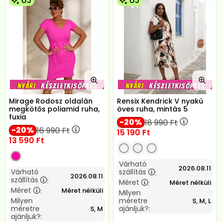
ÚJ
ÚJ
Mirage Rodosz oldalán
Rensix Kendrick V nyakú
megkötős poliamid ruha,
öves ruha, mintás 5
fuxia
20
18 990
Ft
20
16 990
Ft
15 190
Ft
13 590
Ft
Várható
2026.08.11
Várható
szállítás
:
2026.08.11
szállítás
:
Méret
Méret nélküli
:
Méret
Méret nélküli
:
Milyen
Milyen
méretre
S, M, L
méretre
ajánljuk?:
S, M
ajánljuk?: