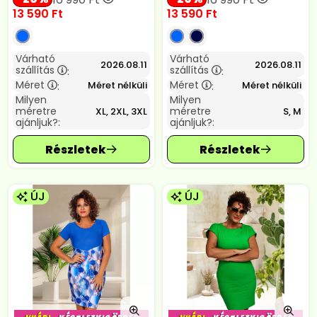
13 590
Ft
13 590
Ft
Várható
Várható
2026.08.11
2026.08.11
szállítás
szállítás
:
:
Méret
Méret
Méret nélküli
Méret nélküli
:
:
Milyen
Milyen
méretre
méretre
XL, 2XL, 3XL
S, M
ajánljuk?:
ajánljuk?:
ÚJ
ÚJ