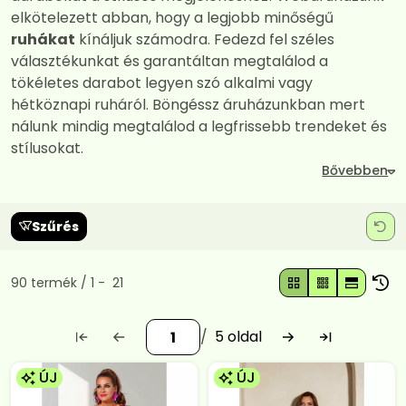
elkötelezett abban, hogy a legjobb minőségű
ruhákat
kínáljuk számodra. Fedezd fel széles
választékunkat és garantáltan megtalálod a
tökéletes darabot legyen szó alkalmi vagy
hétköznapi ruháról. Böngéssz áruházunkban mert
nálunk mindig megtalálod a legfrissebb trendeket és
stílusokat.
Szűrés
Összes termék a kategóriában
90
termék
1
21
5
ÚJ
ÚJ