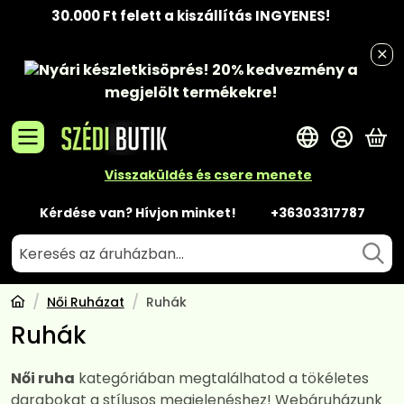
30.000 Ft felett a kiszállítás INGYENES!
Nyári készletkisöprés!
20% kedvezmény
a
megjelölt termékekre!
A 
Visszaküldés és csere menete
Kérdése van? Hívjon minket!
+36303317787
Női Ruházat
Ruhák
Ruhák
Női ruha
kategóriában megtalálhatod a tökéletes
darabokat a stílusos megjelenéshez! Webáruházunk