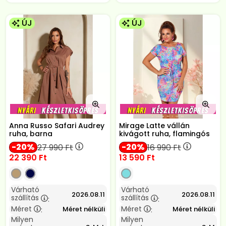
ÚJ
ÚJ
Anna Russo Safari Audrey
Mirage Latte vállán
ruha, barna
kivágott ruha, flamingós
20
20
27 990
Ft
16 990
Ft
22 390
Ft
13 590
Ft
Várható
Várható
2026.08.11
2026.08.11
szállítás
szállítás
:
:
Méret
Méret
Méret nélküli
Méret nélküli
:
:
Milyen
Milyen