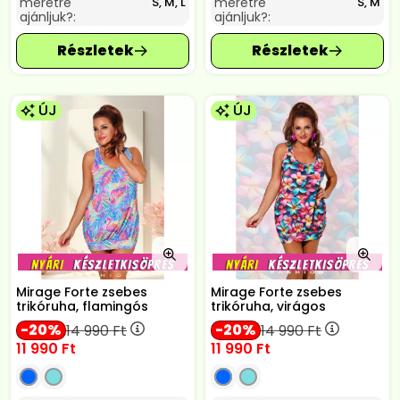
méretre
méretre
S, M, L
S, M
ajánljuk?:
ajánljuk?:
ÚJ
ÚJ
Mirage Forte zsebes
Mirage Forte zsebes
trikóruha, flamingós
trikóruha, virágos
20
20
14 990
Ft
14 990
Ft
11 990
Ft
11 990
Ft