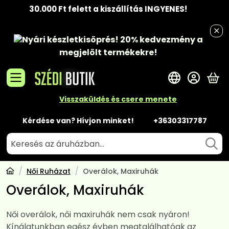
30.000 Ft felett a kiszállítás INGYENES!
Nyári készletkisöprés!
20% kedvezmény
a
megjelölt termékekre!
A 
Visszaküldés és csere menete
Kérdése van? Hívjon minket!
+36303317787
Női Ruházat
Overálok, Maxiruhák
Overálok, Maxiruhák
Női overálok, női maxiruhák nem csak nyáron!
Kínálatunkban egész évben megtalálhatóak az