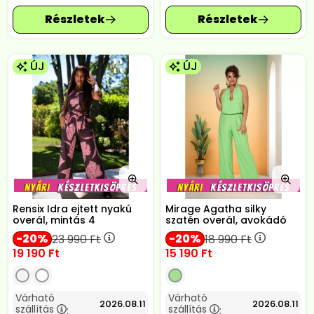
ÚJ
ÚJ
Rensix Idra ejtett nyakú
Mirage Agatha silky
overál, mintás 4
szatén overál, avokádó
20
20
23 990
Ft
18 990
Ft
19 190
Ft
15 190
Ft
Várható
Várható
2026.08.11
2026.08.11
szállítás
szállítás
:
: