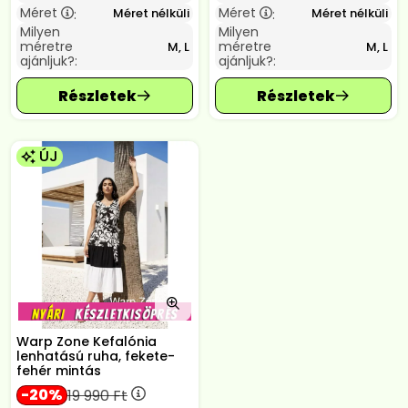
Méret
Méret
Méret nélküli
Méret nélküli
:
:
Milyen
Milyen
méretre
méretre
M, L
M, L
ajánljuk?:
ajánljuk?:
ÚJ
Warp Zone Kefalónia
lenhatású ruha, fekete-
fehér mintás
20
19 990
Ft