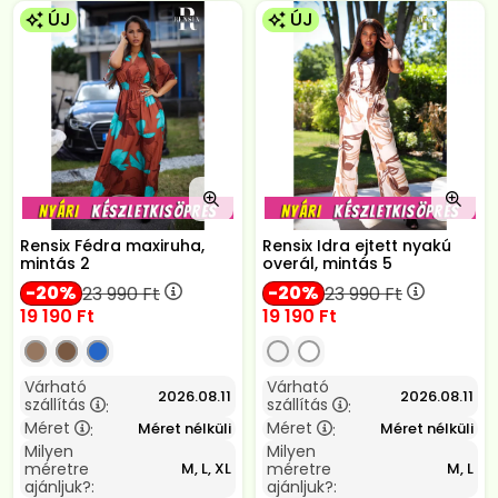
ÚJ
ÚJ
Rensix Fédra maxiruha,
Rensix Idra ejtett nyakú
mintás 2
overál, mintás 5
20
20
23 990
Ft
23 990
Ft
19 190
Ft
19 190
Ft
Várható
Várható
2026.08.11
2026.08.11
szállítás
szállítás
:
:
Méret
Méret
Méret nélküli
Méret nélküli
:
:
Milyen
Milyen
méretre
méretre
M, L, XL
M, L
ajánljuk?:
ajánljuk?: