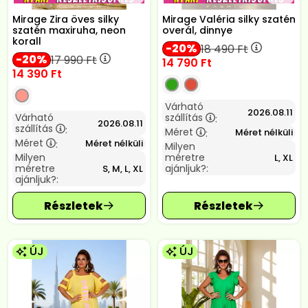
Mirage Zira öves silky
Mirage Valéria silky szatén
szatén maxiruha, neon
overál, dinnye
korall
20
18 490
Ft
20
17 990
Ft
14 790
Ft
14 390
Ft
Várható
2026.08.11
Várható
szállítás
:
2026.08.11
szállítás
:
Méret
Méret nélküli
:
Méret
Méret nélküli
:
Milyen
Milyen
méretre
L, XL
méretre
ajánljuk?:
S, M, L, XL
ajánljuk?:
ÚJ
ÚJ