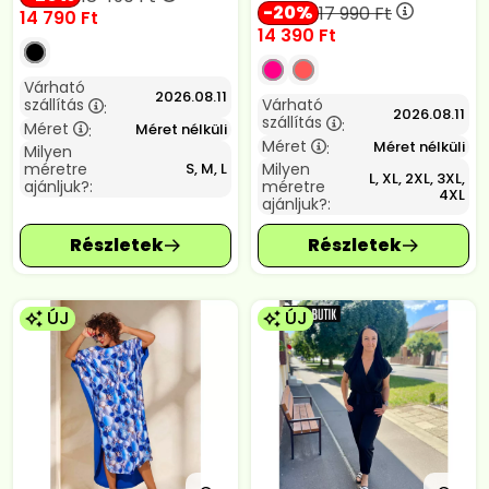
20
17 990
Ft
14 790
Ft
14 390
Ft
Várható
2026.08.11
szállítás
Várható
:
2026.08.11
szállítás
:
Méret
Méret nélküli
:
Méret
Méret nélküli
:
Milyen
méretre
Milyen
S, M, L
L, XL, 2XL, 3XL,
ajánljuk?:
méretre
4XL
ajánljuk?:
ÚJ
ÚJ