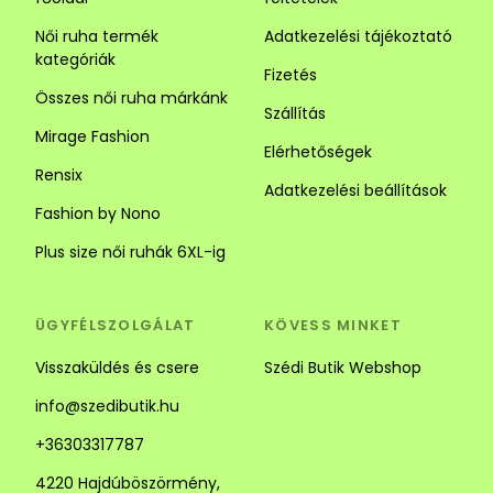
Női ruha termék
Adatkezelési tájékoztató
kategóriák
Fizetés
Összes női ruha márkánk
Szállítás
Mirage Fashion
Elérhetőségek
Rensix
Adatkezelési beállítások
Fashion by Nono
Plus size női ruhák 6XL-ig
ÜGYFÉLSZOLGÁLAT
KÖVESS MINKET
Visszaküldés és csere
Szédi Butik Webshop
info@szedibutik.hu
+36303317787
4220 Hajdúböszörmény,