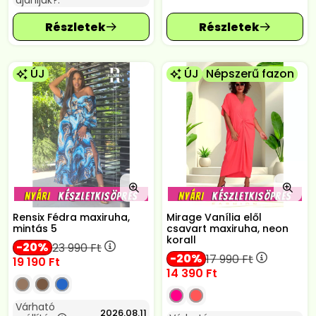
ajánljuk?:
ÚJ
ÚJ
Népszerű fazon
Rensix Fédra maxiruha,
Mirage Vanília elől
mintás 5
csavart maxiruha, neon
korall
20
23 990
Ft
20
17 990
Ft
19 190
Ft
14 390
Ft
Várható
2026.08.11