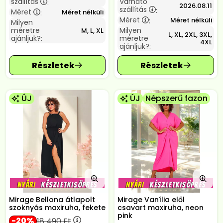
szállítás
Várható
:
2026.08.11
szállítás
:
Méret
Méret nélküli
:
Méret
Méret nélküli
:
Milyen
méretre
Milyen
M, L, XL
L, XL, 2XL, 3XL,
ajánljuk?:
méretre
4XL
ajánljuk?:
ÚJ
ÚJ
Népszerű fazon
Mirage Bellona átlapolt
Mirage Vanília elől
szoknyás maxiruha, fekete
csavart maxiruha, neon
pink
20
18 490
Ft