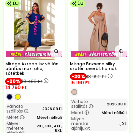
ÚJ
ÚJ
Mirage Akropolisz vállán
Mirage Bozsena silky
pántos maxiruha,
szatén overál, homok
sötétkék
20
18 990
Ft
20
18 490
Ft
15 190
Ft
14 790
Ft
Várható
2026.08.11
Várható
szállítás
:
2026.08.11
szállítás
:
Méret
Méret nélküli
:
Méret
Méret nélküli
:
Milyen
Milyen
méretre
L, XL
2XL, 3XL, 4XL,
méretre
ajánljuk?:
5XL