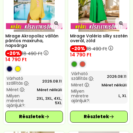
Mirage Akropolisz vállán
Mirage Valéria silky szatén
pántos maxiruha,
overál, zöld
napsárga
20
18 490
Ft
20
18 490
Ft
14 790
Ft
14 790
Ft
Várható
2026.08.11
Várható
szállítás
:
2026.08.11
szállítás
:
Méret
Méret nélküli
:
Méret
Méret nélküli
:
Milyen
Milyen
méretre
L, XL
2XL, 3XL, 4XL,
méretre
ajánljuk?:
5XL
ajánljuk?: