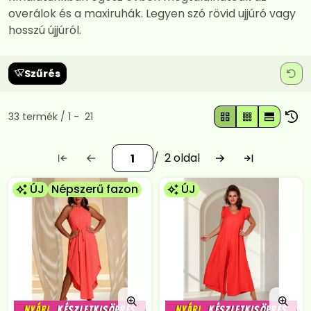
overálok és a maxiruhák. Legyen szó rövid ujjúró vagy
hosszú újjúról.
Szűrés
Összes termék a kategóriában
33
termék
1
21
2
ÚJ
Népszerű fazon
ÚJ