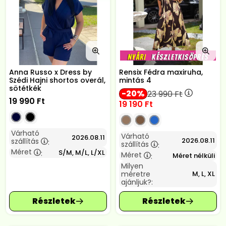
Anna Russo x Dress by
Rensix Fédra maxiruha,
Szédi Hajni shortos overál,
mintás 4
sötétkék
20
23 990
Ft
19 990
Ft
19 190
Ft
Várható
Várható
2026.08.11
2026.08.11
szállítás
:
szállítás
:
Méret
S/M, M/L, L/XL
:
Méret
Méret nélküli
:
Milyen
méretre
M, L, XL
ajánljuk?: