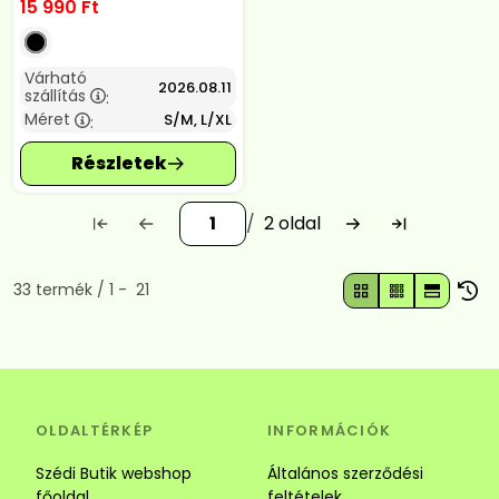
15 990
Ft
Várható
2026.08.11
szállítás
:
Méret
S/M, L/XL
:
2
Összes termék a kategóriában
33
termék
1
21
OLDALTÉRKÉP
INFORMÁCIÓK
Szédi Butik webshop
Általános szerződési
főoldal
feltételek