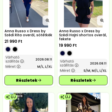
Anna Russo x Dress by
Anna Russo x Dress by
Szédi Rita overál, sötétkék
Szédi Hajni shortos overál,
fekete
21 990
Ft
19 990
Ft
Várható
2026.08.11
szállítás
Várható
:
2026.08.11
szállítás
:
Méret
M/L, L/XL
:
Méret
S/M, M/L, L/XL
:
ÚJ
ÚJ