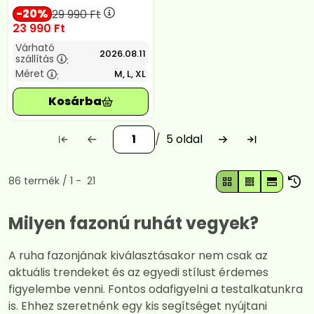
20
29 990
Ft
23 990
Ft
Várható
2026.08.11
szállítás
:
Méret
M, L, XL
:
5
Összes termék a kategóriában
86
termék
1
21
Milyen fazonú ruhát vegyek?
A ruha fazonjának kiválasztásakor nem csak az
aktuális trendeket és az egyedi stílust érdemes
figyelembe venni. Fontos odafigyelni a testalkatunkra
is. Ehhez szeretnénk egy kis segítséget nyújtani