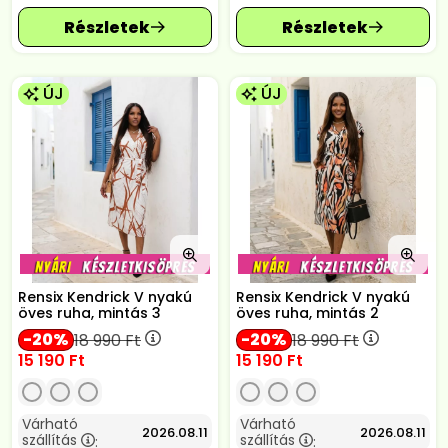
ÚJ
ÚJ
Rensix Kendrick V nyakú
Rensix Kendrick V nyakú
öves ruha, mintás 3
öves ruha, mintás 2
20
20
18 990
Ft
18 990
Ft
15 190
Ft
15 190
Ft
Várható
Várható
2026.08.11
2026.08.11
szállítás
szállítás
:
: