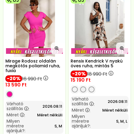
ÚJ
ÚJ
Mirage Rodosz oldalán
Rensix Kendrick V nyakú
megkötős poliamid ruha,
öves ruha, mintás 5
fuxia
20
18 990
Ft
20
16 990
Ft
15 190
Ft
13 590
Ft
Várható
2026.08.11
Várható
szállítás
:
2026.08.11
szállítás
:
Méret
Méret nélküli
:
Méret
Méret nélküli
:
Milyen
Milyen
méretre
S, M, L
méretre
ajánljuk?:
S, M
ajánljuk?: