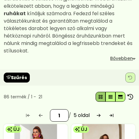
elkötelezett abban, hogy a legjobb minőségű
ruhákat
kínáljuk számodra. Fedezd fel széles
választékunkat és garantáltan megtalálod a
tökéletes darabot legyen szó alkalmi vagy
hétköznapi ruháról. Böngéssz áruházunkban mert
nálunk mindig megtalálod a legfrissebb trendeket és
stílusokat.
Szűrés
Összes termék a kategóriában
86
termék
1
21
5
ÚJ
ÚJ