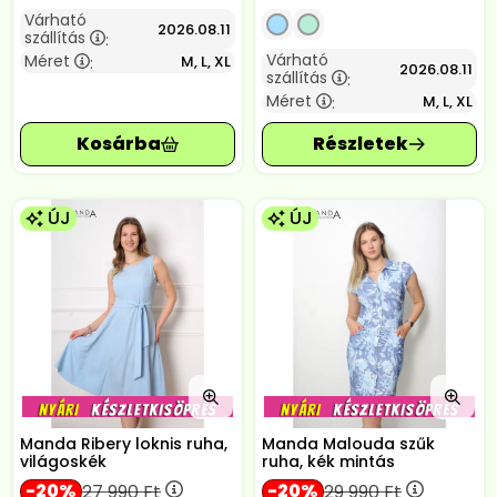
Várható
2026.08.11
szállítás
:
Várható
Méret
M, L, XL
:
2026.08.11
szállítás
:
Méret
M, L, XL
:
ÚJ
ÚJ
Manda Ribery loknis ruha,
Manda Malouda szűk
világoskék
ruha, kék mintás
20
20
27 990
Ft
29 990
Ft