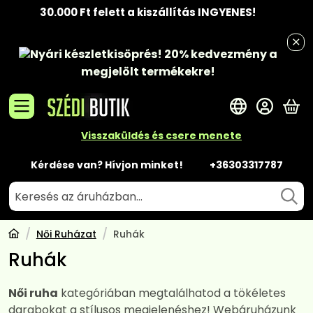
30.000 Ft felett a kiszállítás INGYENES!
Nyári készletkisöprés!
20% kedvezmény
a
megjelölt termékekre!
A 
Visszaküldés és csere menete
Kérdése van? Hívjon minket!
+36303317787
Női Ruházat
Ruhák
Ruhák
Női ruha
kategóriában megtalálhatod a tökéletes
darabokat a stílusos megjelenéshez! Webáruházunk