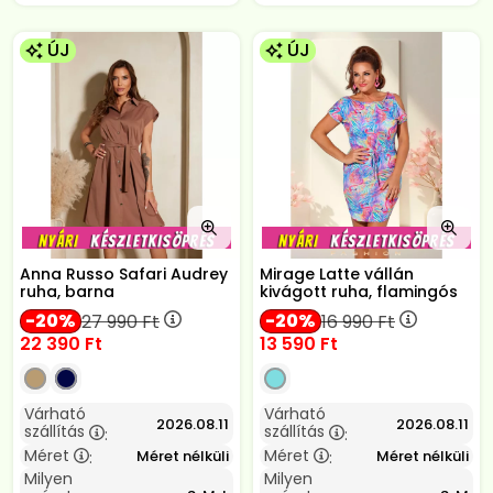
ÚJ
ÚJ
Anna Russo Safari Audrey
Mirage Latte vállán
ruha, barna
kivágott ruha, flamingós
20
20
27 990
Ft
16 990
Ft
22 390
Ft
13 590
Ft
Várható
Várható
2026.08.11
2026.08.11
szállítás
szállítás
:
:
Méret
Méret
Méret nélküli
Méret nélküli
:
:
Milyen
Milyen