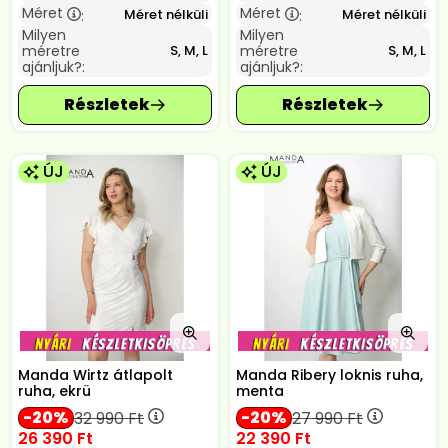
Méret
Méret
Méret nélküli
Méret nélküli
:
:
Milyen
Milyen
méretre
méretre
S, M, L
S, M, L
ajánljuk?:
ajánljuk?:
ÚJ
ÚJ
Manda Wirtz átlapolt
Manda Ribery loknis ruha,
ruha, ekrü
menta
20
20
32 990
Ft
27 990
Ft
26 390
Ft
22 390
Ft