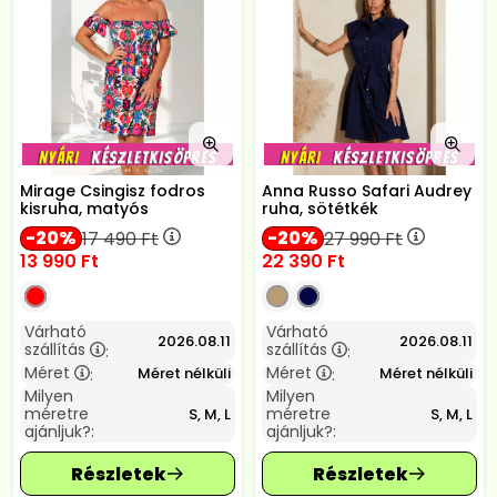
Mirage Csingisz fodros
Anna Russo Safari Audrey
kisruha, matyós
ruha, sötétkék
20
20
17 490
Ft
27 990
Ft
13 990
Ft
22 390
Ft
Várható
Várható
2026.08.11
2026.08.11
szállítás
szállítás
:
:
Méret
Méret
Méret nélküli
Méret nélküli
:
:
Milyen
Milyen
méretre
méretre
S, M, L
S, M, L
ajánljuk?:
ajánljuk?: