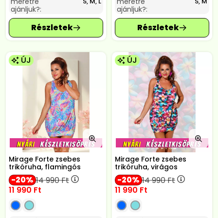
méretre
méretre
S, M, L
S, M
ajánljuk?:
ajánljuk?:
ÚJ
ÚJ
Mirage Forte zsebes
Mirage Forte zsebes
trikóruha, flamingós
trikóruha, virágos
20
20
14 990
Ft
14 990
Ft
11 990
Ft
11 990
Ft