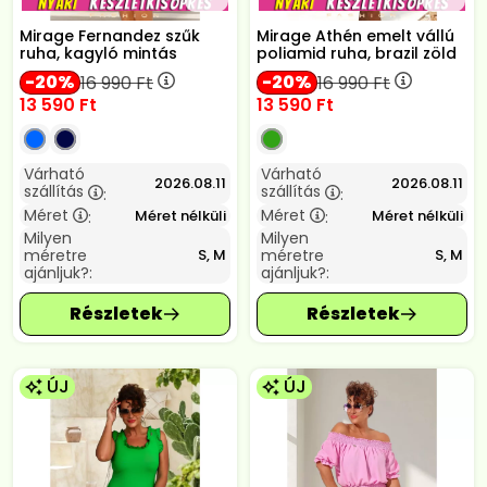
Mirage Fernandez szűk
Mirage Athén emelt vállú
ruha, kagyló mintás
poliamid ruha, brazil zöld
20
20
16 990
Ft
16 990
Ft
13 590
Ft
13 590
Ft
Várható
Várható
2026.08.11
2026.08.11
szállítás
szállítás
:
:
Méret
Méret
Méret nélküli
Méret nélküli
:
:
Milyen
Milyen
méretre
méretre
S, M
S, M
ajánljuk?:
ajánljuk?:
ÚJ
ÚJ