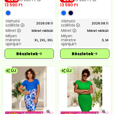
13 590
Ft
13 590
Ft
Várható
Várható
2026.08.11
2026.08.11
szállítás
szállítás
:
:
Méret
Méret
Méret nélküli
Méret nélküli
:
:
Milyen
Milyen
méretre
méretre
XL, 2XL, 3XL
S, M
ajánljuk?:
ajánljuk?:
ÚJ
ÚJ