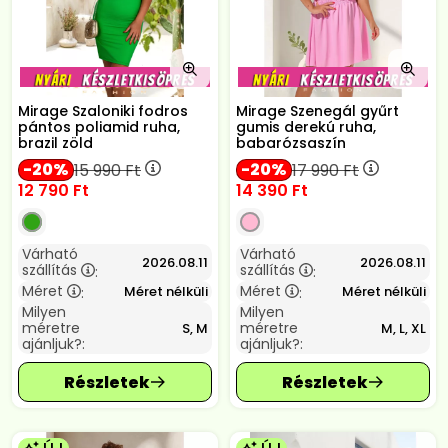
Mirage Szaloniki fodros
Mirage Szenegál gyűrt
pántos poliamid ruha,
gumis derekú ruha,
brazil zöld
babarózsaszín
20
20
15 990
Ft
17 990
Ft
12 790
Ft
14 390
Ft
Várható
Várható
2026.08.11
2026.08.11
szállítás
szállítás
:
:
Méret
Méret
Méret nélküli
Méret nélküli
:
:
Milyen
Milyen
méretre
méretre
S, M
M, L, XL
ajánljuk?:
ajánljuk?: