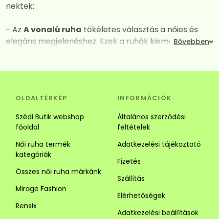
nektek:
- Az
A vonalú ruha
tökéletes választás a nőies és
elegáns megjelenéshez. Ezek a ruhák kiemelik a
dekoltázst, miközben derék vagy csípő vonalától
kezdve fokozatos kiszélesednek így mindent
elrejtenek amit nem szeretnénk láttatni. A széles
szabásuk és a megfelelően kiválasztott anyagok
OLDALTÉRKÉP
INFORMÁCIÓK
kombinációja garantálja a maximális kényelmet és a
vonzó megjelenést. Tökéletes választás alkalomra és
Szédi Butik webshop
Általános szerződési
hétköznapra is.
főoldal
feltételek
Női ruha termék
Adatkezelési tájékoztató
- Az
Ingruha
egy igazi jolly joker darab. Számos stílus
kategóriák
közül választhatsz. Az ingruhák ideálisak a laza és
Fizetés
sikkes megjelenéhez. Az ingruhák sokoldalúságuk
Összes női ruha márkánk
Szállítás
révén tökéletesek lehetnek alkalmi és hétköznapi
Mirage Fashion
viseletnek is, kombináld kiegészítőkkel vagy egy
Elérhetőségek
szuper övvel. Alacsony hölgyeknek javasoljuk a
Rensix
Adatkezelési beállítások
függőleges csíkozású darabokat mert optikailag