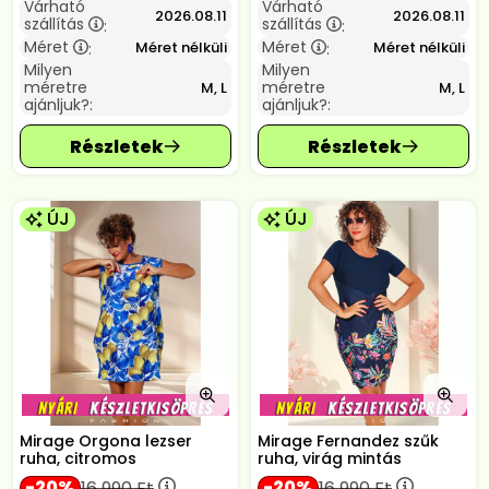
Várható
Várható
2026.08.11
2026.08.11
szállítás
szállítás
:
:
Méret
Méret
Méret nélküli
Méret nélküli
:
:
Milyen
Milyen
méretre
méretre
M, L
M, L
ajánljuk?:
ajánljuk?:
ÚJ
ÚJ
Mirage Orgona lezser
Mirage Fernandez szűk
ruha, citromos
ruha, virág mintás
20
20
16 990
Ft
16 990
Ft