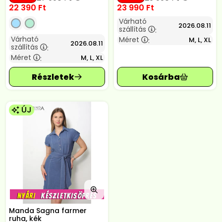
22 390
Ft
23 990
Ft
Várható
2026.08.11
szállítás
:
Várható
Méret
M, L, XL
:
2026.08.11
szállítás
:
Méret
M, L, XL
:
ÚJ
Manda Sagna farmer
ruha, kék