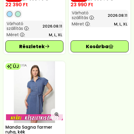
22 390
Ft
23 990
Ft
Várható
2026.08.11
szállítás
:
Várható
Méret
M, L, XL
:
2026.08.11
szállítás
:
Méret
M, L, XL
:
ÚJ
Manda Sagna farmer
ruha, kék