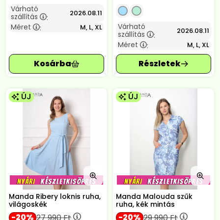
Várható
2026.08.11
szállítás
:
Várható
Méret
M, L, XL
:
2026.08.11
szállítás
:
Méret
M, L, XL
:
ÚJ
ÚJ
Manda Ribery loknis ruha,
Manda Malouda szűk
világoskék
ruha, kék mintás
20
20
27 990
Ft
29 990
Ft