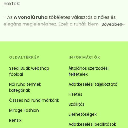
nektek:
- Az
A vonalú ruha
tökéletes választás a nőies és
elegáns megjelenéshez. Ezek a ruhák kiemelik a
dekoltázst, miközben derék vagy csípő vonalától
kezdve fokozatos kiszélesednek így mindent
elrejtenek amit nem szeretnénk láttatni. A széles
szabásuk és a megfelelően kiválasztott anyagok
OLDALTÉRKÉP
INFORMÁCIÓK
kombinációja garantálja a maximális kényelmet és a
vonzó megjelenést. Tökéletes választás alkalomra és
Szédi Butik webshop
Általános szerződési
hétköznapra is.
főoldal
feltételek
Női ruha termék
Adatkezelési tájékoztató
- Az
Ingruha
egy igazi jolly joker darab. Számos stílus
kategóriák
közül választhatsz. Az ingruhák ideálisak a laza és
Fizetés
sikkes megjelenéhez. Az ingruhák sokoldalúságuk
Összes női ruha márkánk
Szállítás
révén tökéletesek lehetnek alkalmi és hétköznapi
Mirage Fashion
viseletnek is, kombináld kiegészítőkkel vagy egy
Elérhetőségek
szuper övvel. Alacsony hölgyeknek javasoljuk a
Rensix
Adatkezelési beállítások
függőleges csíkozású darabokat mert optikailag