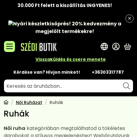
30.000 Ft felett a kiszállítás INGYENES!
Nyári készletkisöprés!
20% kedvezmény
a
megjelölt termékekre!
A 
Visszaküldés és csere menete
Kérdése van? Hívjon minket!
+36303317787
Női Ruházat
Ruhák
Ruhák
Női ruha
kategóriában megtalálhatod a tökéletes
darabokat a stílusos megjelenéshez! Webáruházunk