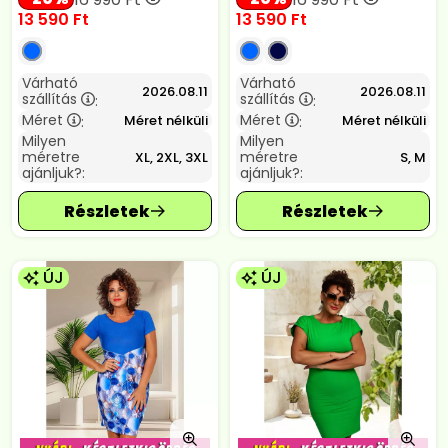
13 590
Ft
13 590
Ft
Várható
Várható
2026.08.11
2026.08.11
szállítás
szállítás
:
:
Méret
Méret
Méret nélküli
Méret nélküli
:
:
Milyen
Milyen
méretre
méretre
XL, 2XL, 3XL
S, M
ajánljuk?:
ajánljuk?:
ÚJ
ÚJ