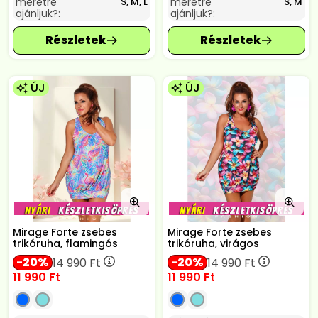
méretre
méretre
S, M, L
S, M
ajánljuk?:
ajánljuk?:
ÚJ
ÚJ
Mirage Forte zsebes
Mirage Forte zsebes
trikóruha, flamingós
trikóruha, virágos
20
20
14 990
Ft
14 990
Ft
11 990
Ft
11 990
Ft