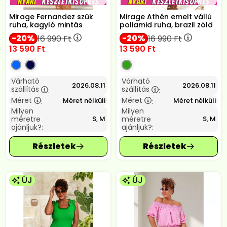
Mirage Fernandez szűk
Mirage Athén emelt vállú
ruha, kagyló mintás
poliamid ruha, brazil zöld
20
20
16 990
Ft
16 990
Ft
13 590
Ft
13 590
Ft
Várható
Várható
2026.08.11
2026.08.11
szállítás
szállítás
:
:
Méret
Méret
Méret nélküli
Méret nélküli
:
:
Milyen
Milyen
méretre
méretre
S, M
S, M
ajánljuk?:
ajánljuk?:
ÚJ
ÚJ