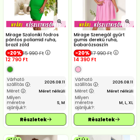
Mirage Szaloniki fodros
Mirage Szenegál gyűrt
pántos poliamid ruha,
gumis derekú ruha,
brazil zöld
babarózsaszín
20
20
15 990
Ft
17 990
Ft
12 790
Ft
14 390
Ft
Várható
Várható
2026.08.11
2026.08.11
szállítás
szállítás
:
:
Méret
Méret
Méret nélküli
Méret nélküli
:
:
Milyen
Milyen
méretre
méretre
S, M
M, L, XL
ajánljuk?:
ajánljuk?: