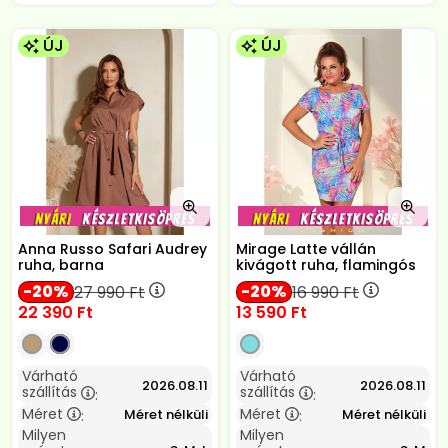
ÚJ
ÚJ
Anna Russo Safari Audrey
Mirage Latte vállán
ruha, barna
kivágott ruha, flamingós
20
20
27 990
Ft
16 990
Ft
22 390
Ft
13 590
Ft
Várható
Várható
2026.08.11
2026.08.11
szállítás
szállítás
:
:
Méret
Méret
Méret nélküli
Méret nélküli
:
:
Milyen
Milyen