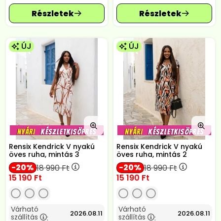
ÚJ
ÚJ
Rensix Kendrick V nyakú
Rensix Kendrick V nyakú
öves ruha, mintás 3
öves ruha, mintás 2
20
20
18 990
Ft
18 990
Ft
15 190
Ft
15 190
Ft
Várható
Várható
2026.08.11
2026.08.11
szállítás
szállítás
:
: