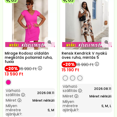
ÚJ
ÚJ
Mirage Rodosz oldalán
Rensix Kendrick V nyakú
megkötős poliamid ruha,
öves ruha, mintás 5
fuxia
20
18 990
Ft
20
16 990
Ft
15 190
Ft
13 590
Ft
Várható
2026.08.11
Várható
szállítás
:
2026.08.11
szállítás
:
Méret
Méret nélküli
:
Méret
Méret nélküli
:
Milyen
Milyen
méretre
S, M, L
méretre
ajánljuk?:
S, M
ajánljuk?: