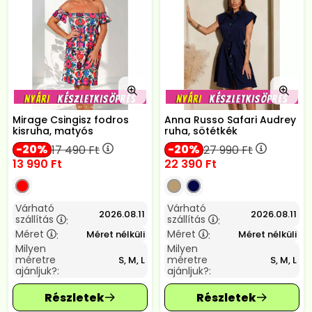
Mirage Csingisz fodros
Anna Russo Safari Audrey
kisruha, matyós
ruha, sötétkék
20
20
17 490
Ft
27 990
Ft
13 990
Ft
22 390
Ft
Várható
Várható
2026.08.11
2026.08.11
szállítás
szállítás
:
:
Méret
Méret
Méret nélküli
Méret nélküli
:
:
Milyen
Milyen
méretre
méretre
S, M, L
S, M, L
ajánljuk?:
ajánljuk?: