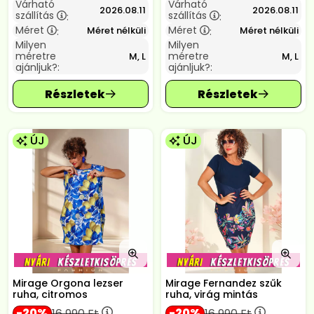
Várható
Várható
2026.08.11
2026.08.11
szállítás
szállítás
:
:
Méret
Méret
Méret nélküli
Méret nélküli
:
:
Milyen
Milyen
méretre
méretre
M, L
M, L
ajánljuk?:
ajánljuk?:
ÚJ
ÚJ
Mirage Orgona lezser
Mirage Fernandez szűk
ruha, citromos
ruha, virág mintás
20
20
16 990
Ft
16 990
Ft