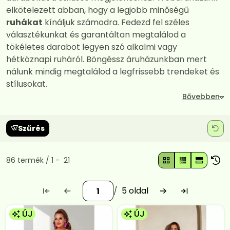
elkötelezett abban, hogy a legjobb minőségű
ruhákat
kínáljuk számodra. Fedezd fel széles
választékunkat és garantáltan megtalálod a
tökéletes darabot legyen szó alkalmi vagy
hétköznapi ruháról. Böngéssz áruházunkban mert
nálunk mindig megtalálod a legfrissebb trendeket és
stílusokat.
Szűrés
Összes termék a kategóriában
86
termék
1
21
5
ÚJ
ÚJ