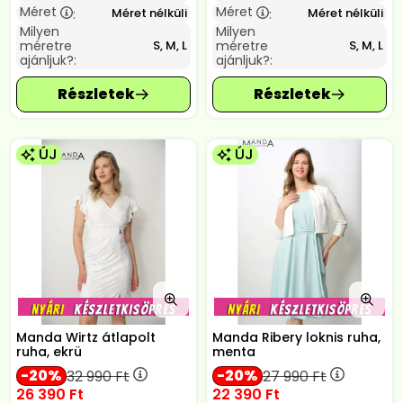
Méret
Méret
Méret nélküli
Méret nélküli
:
:
Milyen
Milyen
méretre
méretre
S, M, L
S, M, L
ajánljuk?:
ajánljuk?:
ÚJ
ÚJ
Manda Wirtz átlapolt
Manda Ribery loknis ruha,
ruha, ekrü
menta
20
20
32 990
Ft
27 990
Ft
26 390
Ft
22 390
Ft