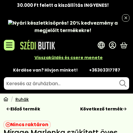
30.000 Ft felett a kiszállítás INGYENES!
Nyári készletkisöprés!
20% kedvezmény
a
megjelölt termékekre!
A 
Visszaküldés és csere menete
Kérdése van? Hívjon minket!
+36303317787
Ruhák
Előző termék
Következő termék
Nincs raktáron
Mirage Marlenka szűkített öves