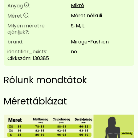
Mikró
Anyag
:
Méret nélküli
Méret
:
Milyen méretre
S, M, L
ajánljuk?:
brand:
Mirage-Fashion
identifier_exists:
no
Cikkszám:
130385
Rólunk mondtátok
Mérettáblázat