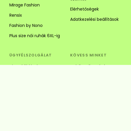
Mirage Fashion
Elérhetőségek
Rensix
Adatkezelési beállítások
Fashion by Nono
Plus size női ruhák 6XL-ig
ÜGYFÉLSZOLGÁLAT
KÖVESS MINKET
Visszaküldés és csere
Szédi Butik Webshop
info@szedibutik.hu
+36303317787
4220 Hajdúböszörmény,
Baltazár Dezső utca 18.