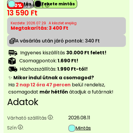
Mintás
Fekete mintás
20
16 990
Ft
13 590
Ft
Kezdete: 2026.07.29
A készlet erejéig
Megtakarítás:
3 400 Ft
A vásárlás után járó pontok:
340 Ft
Ingyenes kiszállítás
30.000 Ft felett!
Csomagpontok:
1.690 Ft!
Házhozszállítás:
1.990 Ft-tól!
✨
Mikor indul útnak a csomagod?
Ha
2 nap 12 óra 47 percen
belül rendelsz,
csomagodat
már hétfőn
átadjuk a futárnak!
Adatok
2026.08.11
Várható szállítás
:
Szín
:
Mintás