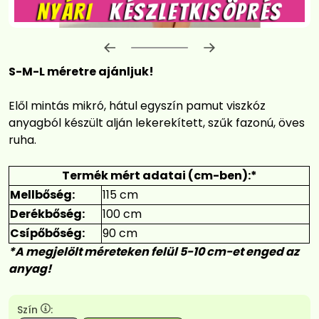
Előrehaladás:
0
%
S-M-L méretre ajánljuk!
Elől mintás mikró, hátul egyszín pamut viszkóz
anyagból készült alján lekerekített, szűk fazonú, öves
ruha.
Termék mért adatai (cm-ben):*
Mellbőség:
115 cm
Derékbőség:
100 cm
Csípőbőség:
90 cm
*A megjelölt méreteken felül 5-10 cm-et enged az
anyag!
Szín
: