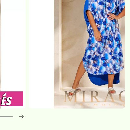
haladás:
0
%