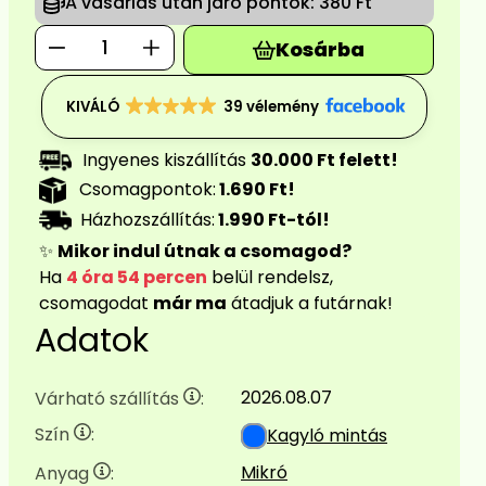
A vásárlás után járó pontok:
380 Ft
Kosárba
KIVÁLÓ
39 vélemény
Ingyenes kiszállítás
30.000 Ft felett!
Csomagpontok:
1.690 Ft!
Házhozszállítás:
1.990 Ft-tól!
✨
Mikor indul útnak a csomagod?
Ha
4 óra 54 percen
belül rendelsz,
csomagodat
már ma
átadjuk a futárnak!
Adatok
2026.08.07
Várható szállítás
:
Szín
:
Kagyló mintás
Mikró
Anyag
: