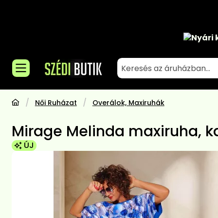
Nyári 
Női Ruházat
Overálok, Maxiruhák
Mirage Melinda maxiruha, k
ÚJ