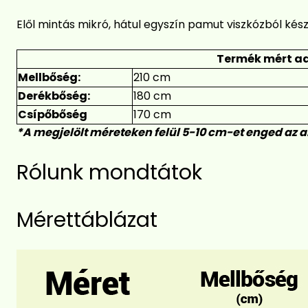
Elől mintás mikró, hátul egyszín pamut viszkózból kész
Termék mért ad
Mellbőség:
210 cm
Derékbőség:
180 cm
Csípőbőség
170 cm
*A megjelölt méreteken felül 5-10 cm-et enged az 
Rólunk mondtátok
Mérettáblázat