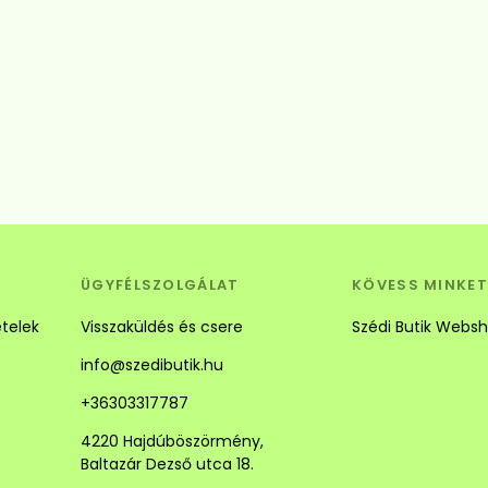
Betöltés...
ÜGYFÉLSZOLGÁLAT
KÖVESS MINKET
ételek
Visszaküldés és csere
Szédi Butik Webs
info@szedibutik.hu
+36303317787
4220 Hajdúböszörmény,
Baltazár Dezső utca 18.