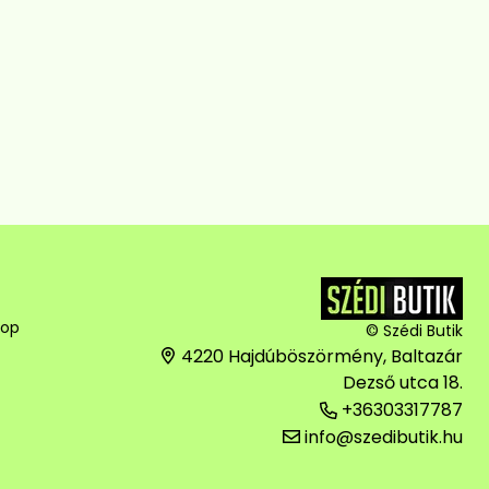
hop
© Szédi Butik
4220 Hajdúböszörmény, Baltazár
Dezső utca 18.
+36303317787
info@szedibutik.hu