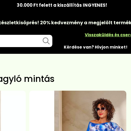
30.000 Ft felett a kiszállítás INGYENES!
készletkisöprés!
20% kedvezmény
a megjelölt termé
Visszaküldés és cse
Kérdése van? Hívjon minket!
agyló mintás