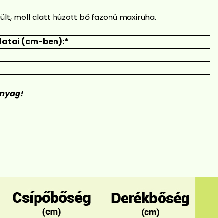
ült, mell alatt húzott bő fazonú maxiruha.
atai (cm-ben):*
anyag!