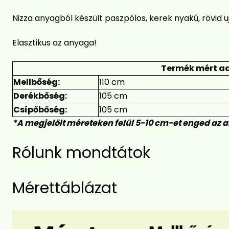
Nizza anyagból készült paszpólos, kerek nyakú, rövid uj
Elasztikus az anyaga!
Termék mért ad
Mellbőség:
110 cm
Derékbőség:
105 cm
Csípőbőség:
105 cm
*A megjelölt méreteken felül 5-10 cm-et enged az 
Rólunk mondtátok
Mérettáblázat