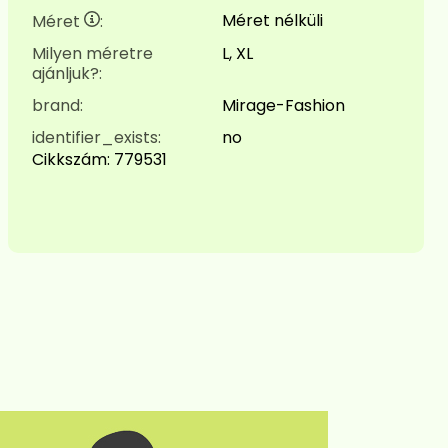
Méret nélküli
Méret
:
Milyen méretre
L, XL
ajánljuk?:
brand:
Mirage-Fashion
identifier_exists:
no
Cikkszám:
779531