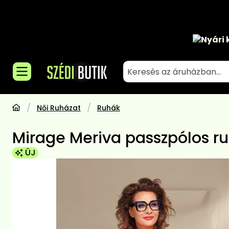
Nyári 
Női Ruházat
Ruhák
Mirage Meriva passzpólos ru
ÚJ