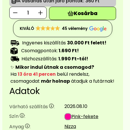
A vásárlás után járó pontok:
360 Ft
Kosárba
KIVÁLÓ
45 vélemény
Ingyenes kiszállítás
30.000 Ft felett!
Csomagpontok:
1.690 Ft!
Házhozszállítás:
1.990 Ft-tól!
✨
Mikor indul útnak a csomagod?
Ha
13 óra 41 percen
belül rendelsz,
csomagodat
már holnap
átadjuk a futárnak!
Adatok
2026.08.10
Várható szállítás
:
Szín
:
Pink-fekete
Nizza
Anyag
: