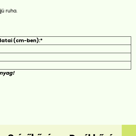
jú ruha.
atai (cm-ben):*
anyag!