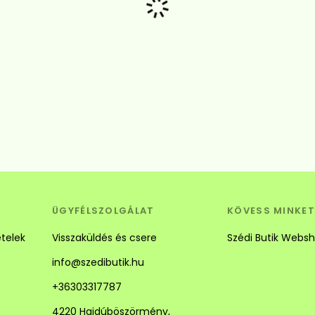
ÜGYFÉLSZOLGÁLAT
KÖVESS MINKET
ételek
Visszaküldés és csere
Szédi Butik Webs
info@szedibutik.hu
+36303317787
4220 Hajdúböszörmény,