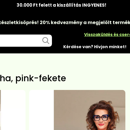
30.000 Ft felett a kiszállítás INGYENES!
készletkisöprés!
20% kedvezmény
a megjelölt termé
Visszaküldés és cse
Kérdése van? Hívjon minket!
ha, pink-fekete