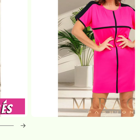
haladás:
0
%