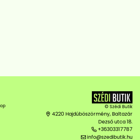
hop
© Szédi Butik
4220 Hajdúböszörmény, Baltazár
Dezső utca 18.
+36303317787
info@szedibutik.hu