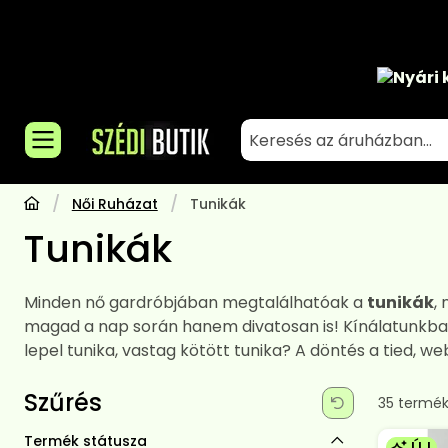
Nyári 
Női Ruházat
Tunikák
Tunikák
Minden nő gardróbjában megtalálhatóak a
tunikák
,
magad a nap során hanem divatosan is! Kínálatunkban
lepel tunika, vastag kötött tunika? A döntés a tied
Szűrés
Összes te
35
termé
Termék státusza
ÚJ