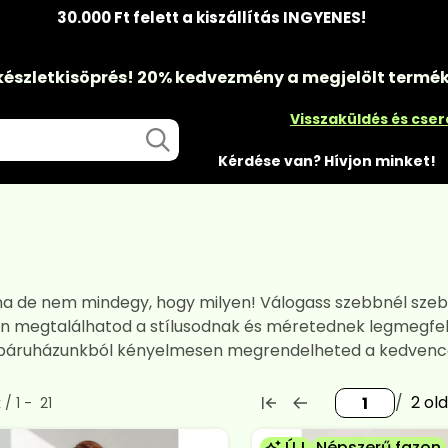
30.000 Ft felett a kiszállítás INGYENES!
készletkisöprés!
20% kedvezmény
a megjelölt termé
Visszaküldés és cse
Kérdése van? Hívjon minket!
 na de nem mindegy, hogy milyen! Válogass szebbnél szeb
 megtalálhatod a stílusodnak és méretednek legmegfelel
, webáruházunkból kényelmesen megrendelheted a kedvenc
2
rmék a kategóriában
k
1
21
ÚJ
Népszerű fazon