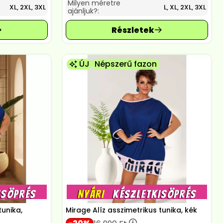
Milyen méretre
XL, 2XL, 3XL
L, XL, 2XL, 3XL
ajánljuk?:
ÚJ
Népszerű fazon
tunika,
Mirage Alíz asszimetrikus tunika, kék