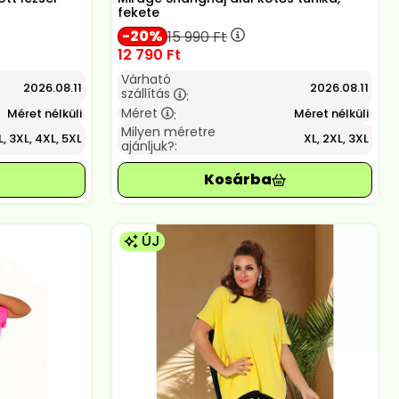
fekete
20
15 990
Ft
12 790
Ft
Várható
2026.08.11
2026.08.11
szállítás
:
Méret
Méret nélküli
Méret nélküli
:
Milyen méretre
, 3XL, 4XL, 5XL
XL, 2XL, 3XL
ajánljuk?:
ÚJ