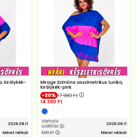
a, királykék-
Mirage Szimóna asszimetrikus tunika,
királykék-pink
20
17 990
Ft
14 390
Ft
Várható
2026.08.11
2026.08.11
szállítás
:
Méret
Méret nélküli
Méret nélküli
: