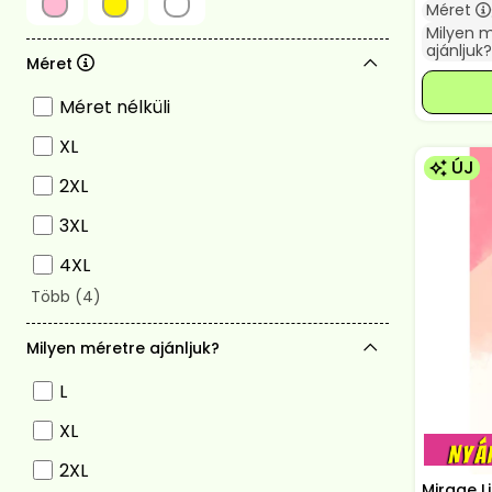
Méret
Milyen 
ajánljuk?
Méret
Méret nélküli
XL
ÚJ
2XL
3XL
4XL
Milyen méretre ajánljuk?
L
XL
2XL
Mirage L