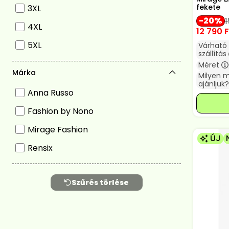
fekete
3XL
20
1
4XL
12 790
F
5XL
Várható
szállítás
Méret
Márka
Milyen 
ajánljuk?
Anna Russo
Fashion by Nono
Mirage Fashion
ÚJ
Rensix
Szűrés törlése