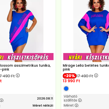
lossom asszimetrikus tunika,
Mirage Leila betétes tunik
k-pink
pink
20
17 490
Ft
17 490
Ft
t
13 990
Ft
Várható
2026.08.11
szállítás
:
:
Méret
Méret nélküli
:
: