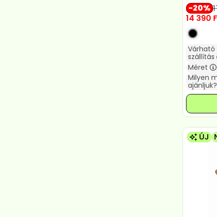
20
1
14 390
F
Várható
szállítás
Méret
Milyen 
ajánljuk?
ÚJ