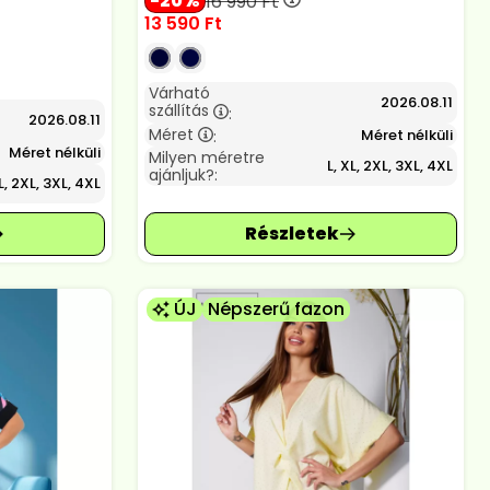
20
16 990
Ft
13 590
Ft
Várható
2026.08.11
szállítás
:
2026.08.11
Méret
Méret nélküli
:
Méret nélküli
Milyen méretre
L, XL, 2XL, 3XL, 4XL
ajánljuk?:
L, 2XL, 3XL, 4XL
ÚJ
Népszerű fazon