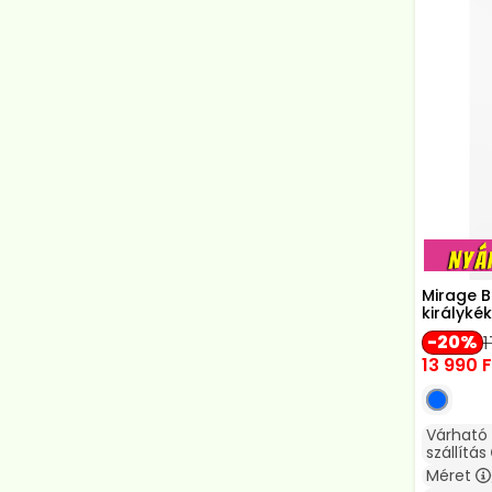
Mirage B
királyké
20
13 990
F
Várható
szállítás
Méret