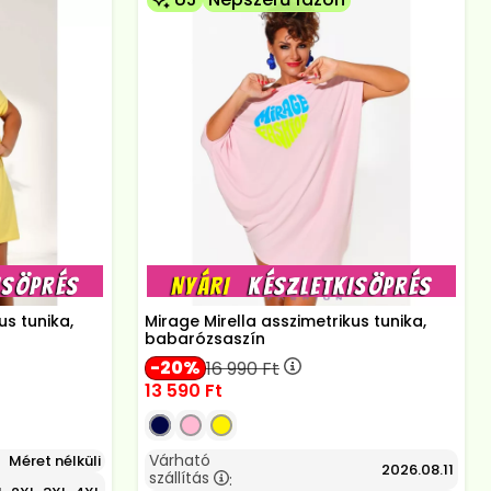
us tunika,
Mirage Mirella asszimetrikus tunika,
babarózsaszín
20
16 990
Ft
13 590
Ft
Várható
Méret nélküli
2026.08.11
szállítás
: