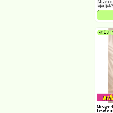
Milyen 
ajánljuk?
ÚJ
Mirage H
fekete m