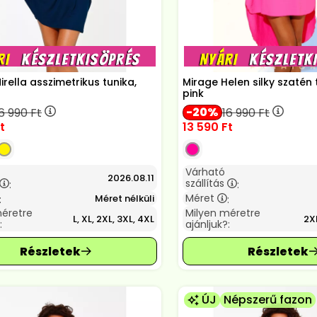
irella asszimetrikus tunika,
Mirage Helen silky szatén 
pink
20
6 990
Ft
16 990
Ft
t
13 590
Ft
Várható
2026.08.11
szállítás
:
:
Méret
Méret nélküli
:
:
méretre
Milyen méretre
L, XL, 2XL, 3XL, 4XL
2XL
:
ajánljuk?:
ÚJ
Népszerű fazon