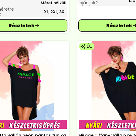
L, X
ajánljuk?:
Méret nélküli
:
méretre
XL, 2XL, 3XL
:
ÚJ
itta vállán neon pántos tunika,
Mirage Tiffany vállain nyit