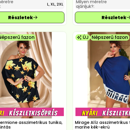
méretre
Milyen méretre
L, XL, 2XL
:
ajánljuk?:
Népszerű fazon
ÚJ
Népszerű fazon
ermione asszimetrikus tunika,
Mirage Alíz asszimetrikus 
intás
marine kék-ekrü