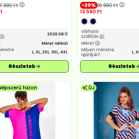
20
7 990
Ft
16 990
Ft
t
13 590
Ft
Várható
2026.08.11
szállítás
:
:
Méret
Méret nélküli
:
:
méretre
Milyen méretre
L, XL, 2XL, 3XL, 4XL
L, X
:
ajánljuk?:
Népszerű fazon
ÚJ