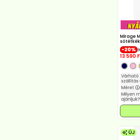
Mirage M
sötétkék
20
1
13 590
F
Várható
szállítás
Méret
Milyen 
ajánljuk?
ÚJ