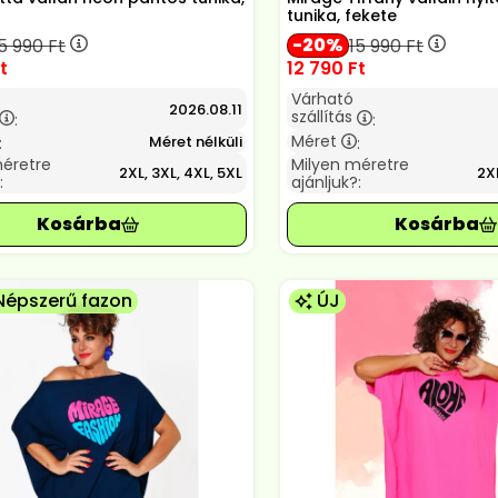
tunika, fekete
20
5 990
Ft
15 990
Ft
t
12 790
Ft
Várható
2026.08.11
szállítás
:
:
Méret
Méret nélküli
:
:
méretre
Milyen méretre
2XL, 3XL, 4XL, 5XL
2XL
:
ajánljuk?:
Népszerű fazon
ÚJ