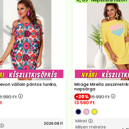
evon vállain pántos tunika,
Mirage Mirella asszimetrik
napsárga
20
6 990
Ft
16 990
Ft
t
13 590
Ft
Méret
:
2026.08.11
:
Milyen méretre