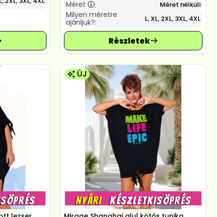
L, 2XL, 3XL, 4XL
Méret
Méret nélküli
:
Milyen méretre
L, XL, 2XL, 3XL, 4XL
ajánljuk?:
ÚJ
ott lezser
Mirage Shanghaj alul kötős tunika,