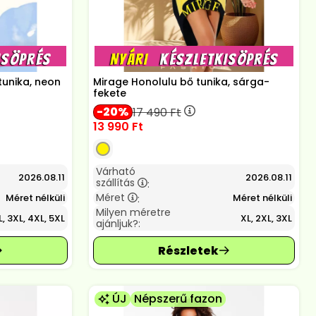
tunika, neon
Mirage Honolulu bő tunika, sárga-
fekete
20
17 490
Ft
13 990
Ft
Várható
2026.08.11
2026.08.11
szállítás
:
Méret
Méret nélküli
Méret nélküli
:
Milyen méretre
, 3XL, 4XL, 5XL
XL, 2XL, 3XL
ajánljuk?:
ÚJ
Népszerű fazon