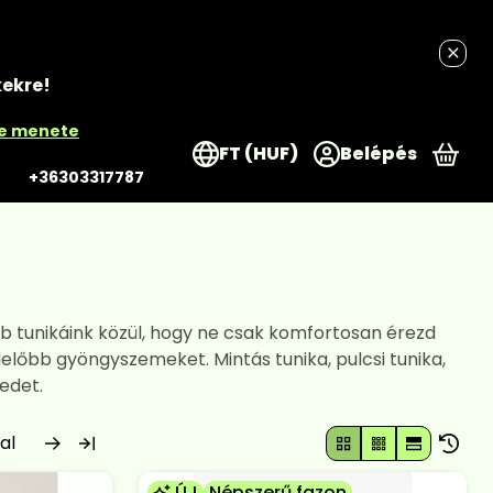
kekre!
re menete
FT (HUF)
Belépés
A k
+36303317787
b tunikáink közül, hogy ne csak komfortosan érezd
őbb gyöngyszemeket. Mintás tunika, pulcsi tunika,
edet.
ÚJ
Népszerű fazon