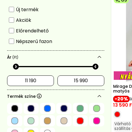
Új termék
Akciók
Előrendelhető
Népszerű fazon
Ár
(Ft)
Mirage D
matyós
Termék színe
20
1
13 590
F
Várható
szállítás