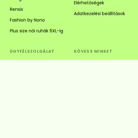
Elérhetőségek
Rensix
Adatkezelési beállítások
Fashion by Nono
Plus size női ruhák 6XL-ig
ÜGYFÉLSZOLGÁLAT
KÖVESS MINKET
Visszaküldés és csere
Szédi Butik Webshop
info@szedibutik.hu
+36303317787
4220 Hajdúböszörmény,
Baltazár Dezső utca 18.
© Szédi Butik