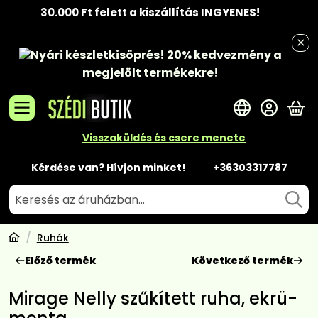
30.000 Ft felett a kiszállítás INGYENES!
Nyári készletkisöprés!
20% kedvezmény
a
megjelölt termékekre!
A 
Visszaküldés és csere menete
Kérdése van? Hívjon minket!
+36303317787
Ruhák
Előző termék
Következő termék
Mirage Nelly szűkített ruha, ekrü-