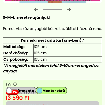
Előrehaladás:
0
%
S-M-L méretre ajánljuk!
Pamut viszkóz anyagból készült szűkített fazonú ruha.
Termék mért adatai (cm-ben):*
Mellbőség:
105 cm
Derékbőség:
105 cm
Csípőbőség:
105 cm
*A megjelölt méreteken felül 5-10 cm-et enged az
anyag!
Szín
:
Ekrü-menta
Menta-ekrü
20
16 990
Ft
13 590
Ft