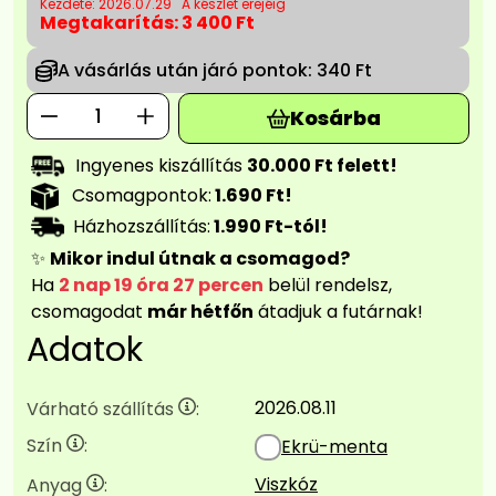
Kezdete: 2026.07.29
A készlet erejéig
Megtakarítás:
3 400 Ft
A vásárlás után járó pontok:
340 Ft
Kosárba
Ingyenes kiszállítás
30.000 Ft felett!
Csomagpontok:
1.690 Ft!
Házhozszállítás:
1.990 Ft-tól!
✨
Mikor indul útnak a csomagod?
Ha
2 nap 19 óra 27 percen
belül rendelsz,
csomagodat
már hétfőn
átadjuk a futárnak!
Adatok
2026.08.11
Várható szállítás
:
Szín
:
Ekrü-menta
Viszkóz
Anyag
: