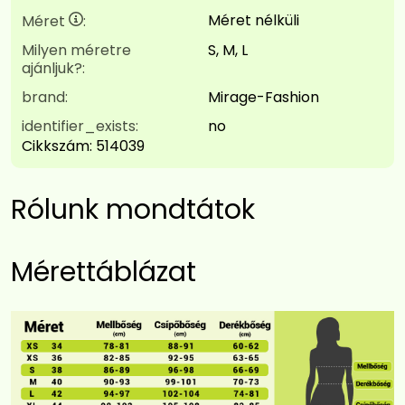
Méret nélküli
Méret
:
Milyen méretre
S, M, L
ajánljuk?:
brand:
Mirage-Fashion
identifier_exists:
no
Cikkszám:
514039
Rólunk mondtátok
Mérettáblázat