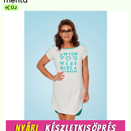
menta
ÚJ