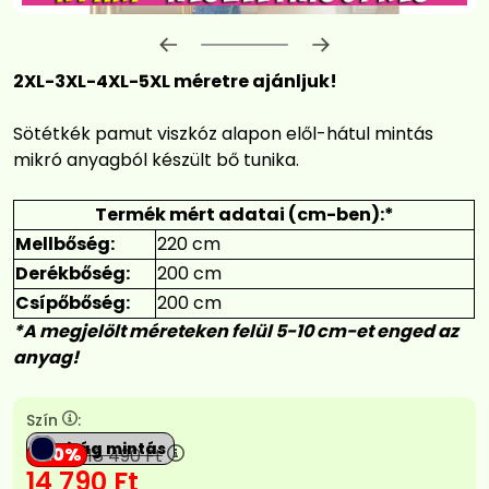
Előrehaladás:
0
%
2XL-3XL-4XL-5XL méretre ajánljuk!
Sötétkék pamut viszkóz alapon elől-hátul mintás
mikró anyagból készült bő tunika.
Termék mért adatai (cm-ben):*
Mellbőség:
220 cm
Derékbőség:
200 cm
Csípőbőség:
200 cm
*A megjelölt méreteken felül 5-10 cm-et enged az
anyag!
Szín
:
Virág mintás
20
18 490
Ft
14 790
Ft