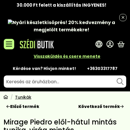
30.000 Ft felett a kiszállítás INGYENES!
Nyári készletkisöprés!
20% kedvezmény
a
megjelölt termékekre!
A 
Visszaküldés és csere menete
Kérdése van? Hívjon minket!
+36303317787
Tunikák
Előző termék
Következő termék
Mirage Piedro elől-hátul mintás