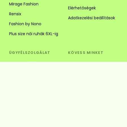
Mirage Fashion
Elérhetőségek
Rensix
Adatkezelési beállítások
Fashion by Nono
Plus size női ruhák 6XL-ig
ÜGYFÉLSZOLGÁLAT
KÖVESS MINKET
Visszaküldés és csere
Szédi Butik Webshop
info@szedibutik.hu
+36303317787
4220 Hajdúböszörmény,
Baltazár Dezső utca 18.