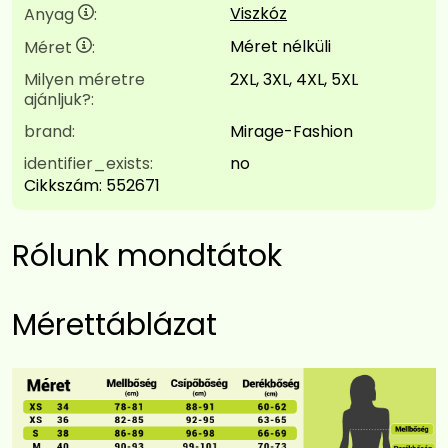
Viszkóz
Anyag
:
Méret nélküli
Méret
:
Milyen méretre
2XL, 3XL, 4XL, 5XL
ajánljuk?:
brand:
Mirage-Fashion
identifier_exists:
no
Cikkszám:
552671
Rólunk mondtátok
Mérettáblázat