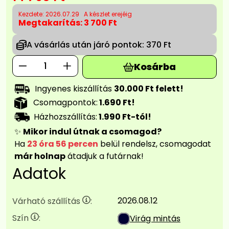
Kezdete: 2026.07.29
A készlet erejéig
Megtakarítás:
3 700 Ft
A vásárlás után járó pontok:
370 Ft
Kosárba
Ingyenes kiszállítás
30.000 Ft felett!
Csomagpontok:
1.690 Ft!
Házhozszállítás:
1.990 Ft-tól!
✨
Mikor indul útnak a csomagod?
Ha
23 óra 56 percen
belül rendelsz, csomagodat
már holnap
átadjuk a futárnak!
Adatok
2026.08.12
Várható szállítás
:
Szín
:
Virág mintás