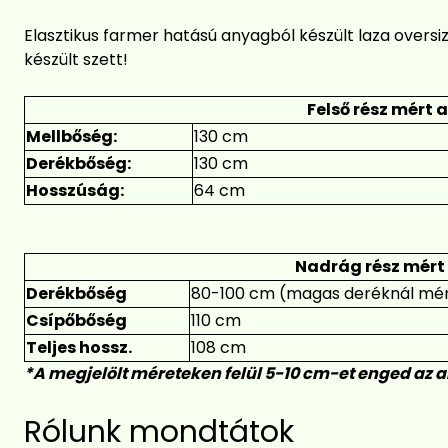
Elasztikus farmer hatású anyagból készült laza oversi
készült szett!
Felső rész mért 
Mellbőség:
130 cm
Derékbőség:
130 cm
Hosszúság:
64 cm
Nadrág rész mért
Derékbőség
80-100 cm (magas deréknál mé
Csípőbőség
110 cm
Teljes hossz.
108 cm
*A megjelölt méreteken felül 5-10 cm-et enged az 
Rólunk mondtátok