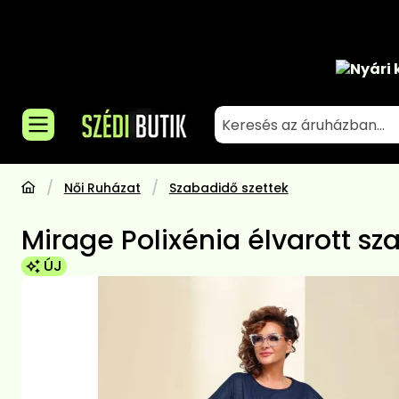
Nyári 
Női Ruházat
Szabadidő szettek
Mirage Polixénia élvarott sz
ÚJ