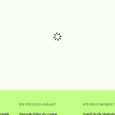
Betöltés...
ÜGYFÉLSZOLGÁLAT
KÖVESS MINKET
ételek
Visszaküldés és csere
Szédi Butik Webs