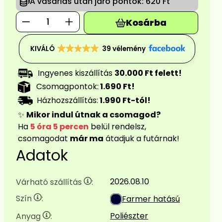
A vásárlás után járó pontok:
620 Ft
Kosárba
KIVÁLÓ
39 vélemény
Ingyenes kiszállítás
30.000 Ft felett!
Csomagpontok:
1.690 Ft!
Házhozszállítás:
1.990 Ft-tól!
✨
Mikor indul útnak a csomagod?
Ha
5 óra 5 percen
belül rendelsz,
csomagodat
már ma
átadjuk a futárnak!
Adatok
2026.08.10
Várható szállítás
:
Szín
:
Farmer hatású
Poliészter
Anyag
: