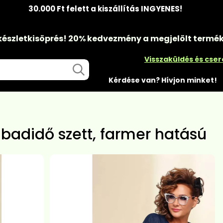
30.000 Ft felett a kiszállítás INGYENES!
készletkisöprés!
20% kedvezmény
a megjelölt termé
Visszaküldés és cse
Kérdése van? Hívjon minket!
abadidő szett, farmer hatású