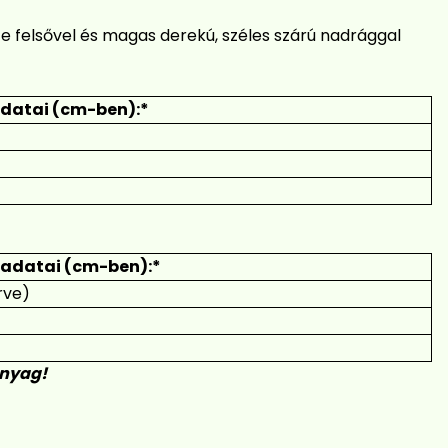
ze felsővel és magas derekú, széles szárú nadrággal
adatai (cm-ben):*
 adatai (cm-ben):*
rve)
anyag!