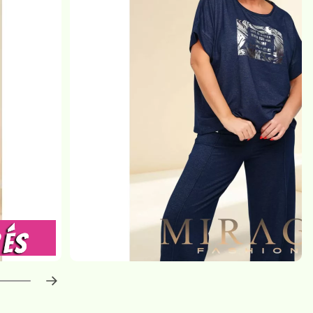
haladás:
0
%