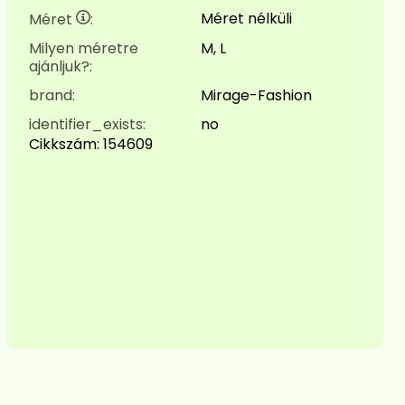
Méret nélküli
Méret
:
Milyen méretre
M, L
ajánljuk?:
brand:
Mirage-Fashion
identifier_exists:
no
Cikkszám:
154609