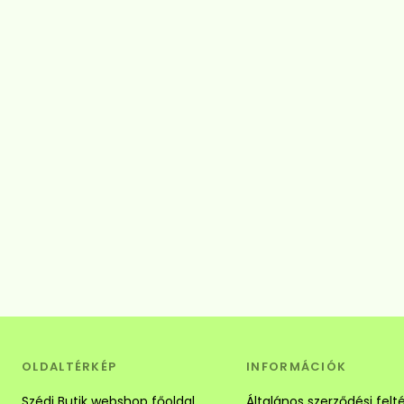
OLDALTÉRKÉP
INFORMÁCIÓK
Szédi Butik webshop főoldal
Általános szerződési felt