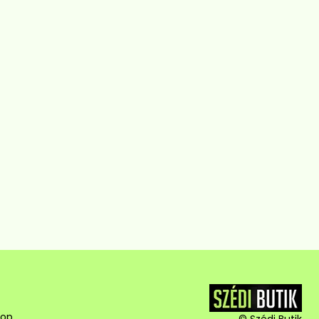
hop
© Szédi Butik