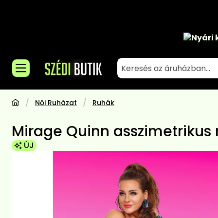
Nyári 
Női Ruházat
Ruhák
Mirage Quinn asszimetrikus 
ÚJ