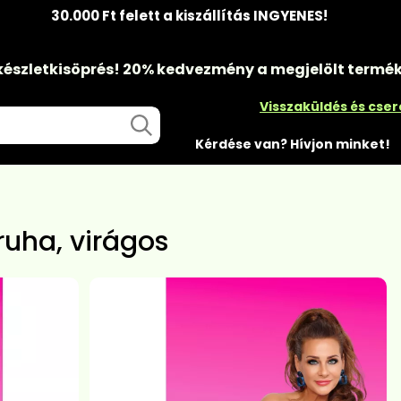
30.000 Ft felett a kiszállítás INGYENES!
készletkisöprés!
20% kedvezmény
a megjelölt termé
Visszaküldés és cse
Kérdése van? Hívjon minket!
ruha, virágos