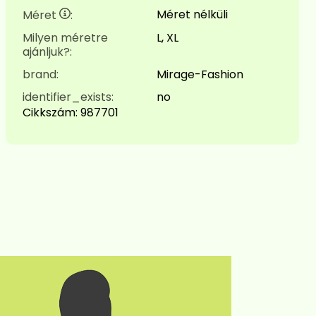
Méret nélküli
Méret
:
Milyen méretre
L, XL
ajánljuk?:
brand:
Mirage-Fashion
identifier_exists:
no
Cikkszám:
987701