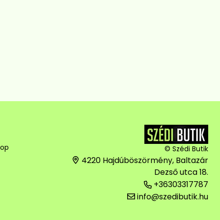
hop
© Szédi Butik
4220 Hajdúböszörmény, Baltazár
Dezső utca 18.
+36303317787
info@szedibutik.hu