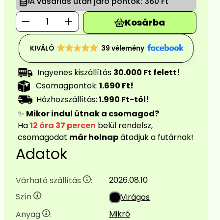
A vásárlás után járó pontok:
360 Ft
Kosárba
KIVÁLÓ
39 vélemény
Ingyenes kiszállítás
30.000 Ft felett!
Csomagpontok:
1.690 Ft!
Házhozszállítás:
1.990 Ft-tól!
✨
Mikor indul útnak a csomagod?
Ha
12 óra 37 percen
belül rendelsz,
csomagodat
már holnap
átadjuk a futárnak!
Adatok
2026.08.10
Várható szállítás
:
Szín
:
Virágos
Mikró
Anyag
: