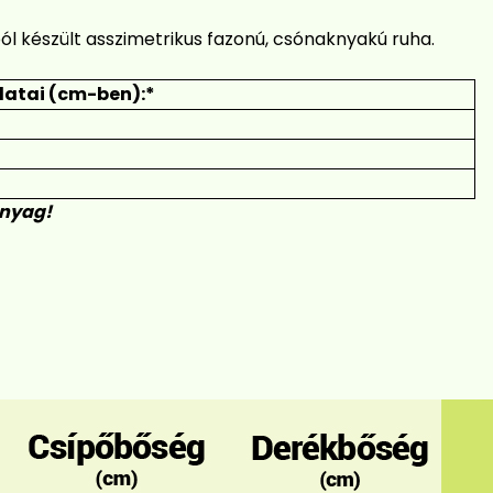
ól készült asszimetrikus fazonú, csónaknyakú ruha.
atai (cm-ben):*
anyag!