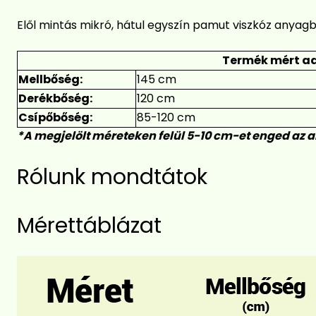
Elől mintás mikró, hátul egyszín pamut viszkóz anyagb
Termék mért ad
Mellbőség:
145 cm
Derékbőség:
120 cm
Csípőbőség:
85-120 cm
*A megjelölt méreteken felül 5-10 cm-et enged az 
Rólunk mondtátok
Mérettáblázat