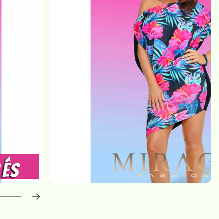
haladás:
0
%