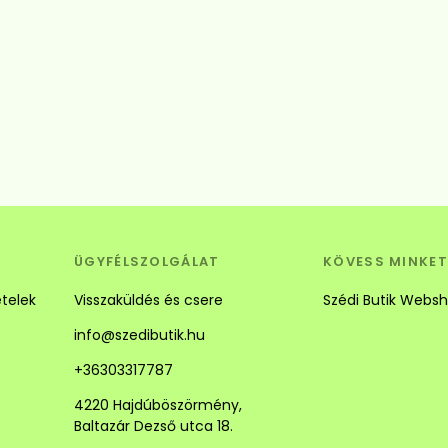
Betöltés...
ÜGYFÉLSZOLGÁLAT
KÖVESS MINKET
ételek
Visszaküldés és csere
Szédi Butik Webs
info@szedibutik.hu
+36303317787
4220 Hajdúböszörmény,
Baltazár Dezső utca 18.