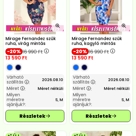
Mirage Fernandez szűk
Mirage Fernandez szűk
ruha, virág mintás
ruha, kagyló mintás
20
20
16 990
Ft
16 990
Ft
13 590
Ft
13 590
Ft
Várható
Várható
2026.08.10
2026.08.10
szállítás
szállítás
:
:
Méret
Méret
Méret nélküli
Méret nélküli
:
:
Milyen
Milyen
méretre
méretre
S, M
S, M
ajánljuk?:
ajánljuk?: