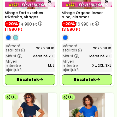
Mirage Forte zsebes
Mirage Orgona lezser
trikóruha, virágos
ruha, citromos
20
20
14 990
Ft
16 990
Ft
11 990
Ft
13 590
Ft
Várható
Várható
2026.08.10
2026.08.10
szállítás
szállítás
:
:
Méret
Méret
Méret nélküli
Méret nélküli
:
:
Milyen
Milyen
méretre
méretre
M, L
XL, 2XL, 3XL
ajánljuk?:
ajánljuk?:
ÚJ
ÚJ