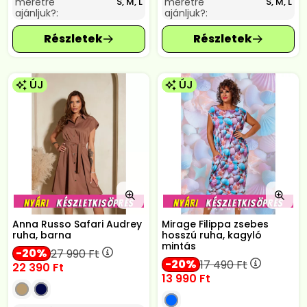
méretre
méretre
S, M, L
S, M, L
ajánljuk?:
ajánljuk?:
ÚJ
ÚJ
Anna Russo Safari Audrey
Mirage Filippa zsebes
ruha, barna
hosszú ruha, kagyló
mintás
20
27 990
Ft
20
17 490
Ft
22 390
Ft
13 990
Ft