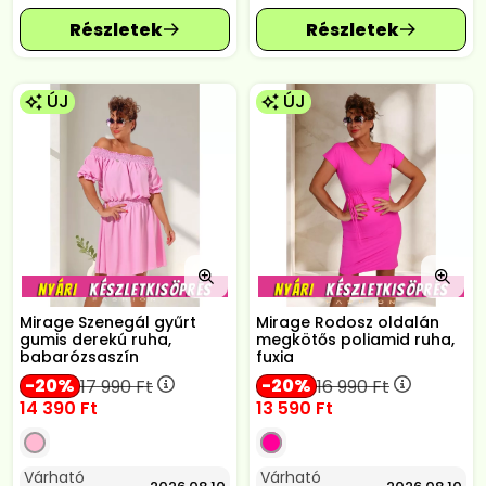
ÚJ
ÚJ
Mirage Szenegál gyűrt
Mirage Rodosz oldalán
gumis derekú ruha,
megkötős poliamid ruha,
babarózsaszín
fuxia
20
20
17 990
Ft
16 990
Ft
14 390
Ft
13 590
Ft
Várható
Várható