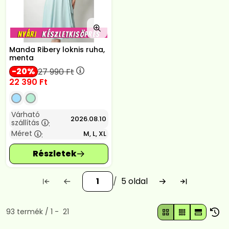
Manda Ribery loknis ruha,
menta
20
27 990
Ft
22 390
Ft
Várható
2026.08.10
szállítás
:
Méret
M, L, XL
:
5
Összes termék a kategóriában
93
termék
1
21