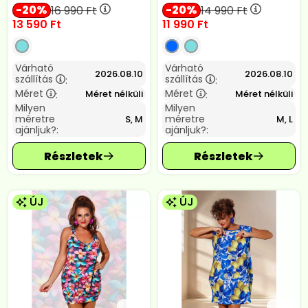
20
20
16 990
Ft
14 990
Ft
13 590
Ft
11 990
Ft
Várható
Várható
2026.08.10
2026.08.10
szállítás
szállítás
:
:
Méret
Méret
Méret nélküli
Méret nélküli
:
:
Milyen
Milyen
méretre
méretre
S, M
M, L
ajánljuk?:
ajánljuk?:
ÚJ
ÚJ