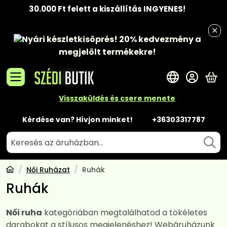
30.000 Ft felett a kiszállítás INGYENES!
Nyári készletkisöprés!
20% kedvezmény
a
megjelölt termékekre!
A 
Visszaküldés és csere menete
Kérdése van? Hívjon minket!
+36303317787
Női Ruházat
Ruhák
Ruhák
Női ruha
kategóriában megtalálhatod a tökéletes
darabokat a stílusos megjelenéshez! Webáruházunk