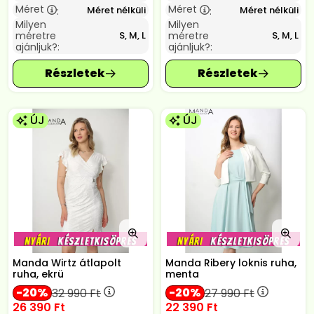
Méret
Méret
Méret nélküli
Méret nélküli
:
:
Milyen
Milyen
méretre
méretre
S, M, L
S, M, L
ajánljuk?:
ajánljuk?:
ÚJ
ÚJ
Manda Wirtz átlapolt
Manda Ribery loknis ruha,
ruha, ekrü
menta
20
20
32 990
Ft
27 990
Ft
26 390
Ft
22 390
Ft