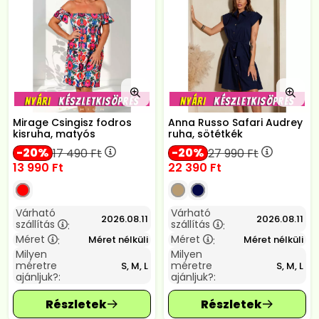
Mirage Csingisz fodros
Anna Russo Safari Audrey
kisruha, matyós
ruha, sötétkék
20
20
17 490
Ft
27 990
Ft
13 990
Ft
22 390
Ft
Várható
Várható
2026.08.11
2026.08.11
szállítás
szállítás
:
:
Méret
Méret
Méret nélküli
Méret nélküli
:
:
Milyen
Milyen
méretre
méretre
S, M, L
S, M, L
ajánljuk?:
ajánljuk?: