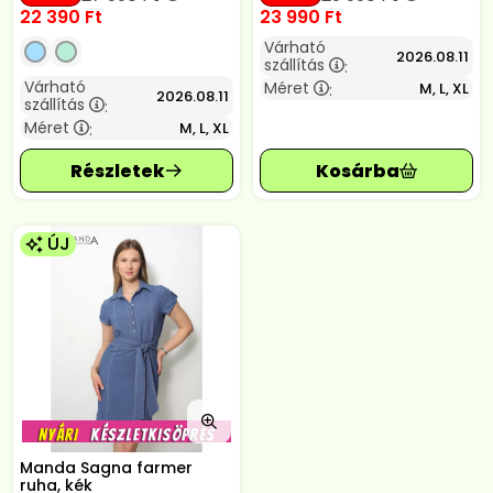
22 390
Ft
23 990
Ft
Várható
2026.08.11
szállítás
:
Várható
Méret
M, L, XL
:
2026.08.11
szállítás
:
Méret
M, L, XL
:
ÚJ
Manda Sagna farmer
ruha, kék