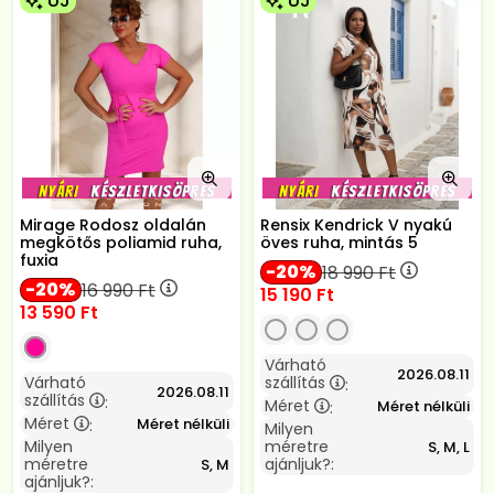
ÚJ
ÚJ
Mirage Rodosz oldalán
Rensix Kendrick V nyakú
megkötős poliamid ruha,
öves ruha, mintás 5
fuxia
20
18 990
Ft
20
16 990
Ft
15 190
Ft
13 590
Ft
Várható
2026.08.11
Várható
szállítás
:
2026.08.11
szállítás
:
Méret
Méret nélküli
:
Méret
Méret nélküli
:
Milyen
Milyen
méretre
S, M, L
méretre
ajánljuk?:
S, M
ajánljuk?: