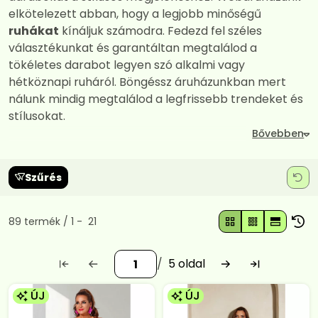
elkötelezett abban, hogy a legjobb minőségű
ruhákat
kínáljuk számodra. Fedezd fel széles
választékunkat és garantáltan megtalálod a
tökéletes darabot legyen szó alkalmi vagy
hétköznapi ruháról. Böngéssz áruházunkban mert
nálunk mindig megtalálod a legfrissebb trendeket és
stílusokat.
Szűrés
Összes termék a kategóriában
89
termék
1
21
5
ÚJ
ÚJ