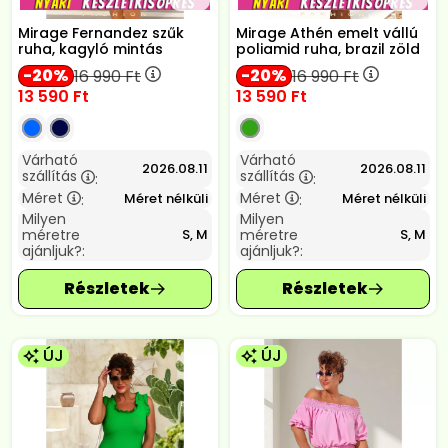
Mirage Fernandez szűk
Mirage Athén emelt vállú
ruha, kagyló mintás
poliamid ruha, brazil zöld
20
20
16 990
Ft
16 990
Ft
13 590
Ft
13 590
Ft
Várható
Várható
2026.08.11
2026.08.11
szállítás
szállítás
:
:
Méret
Méret
Méret nélküli
Méret nélküli
:
:
Milyen
Milyen
méretre
méretre
S, M
S, M
ajánljuk?:
ajánljuk?:
ÚJ
ÚJ