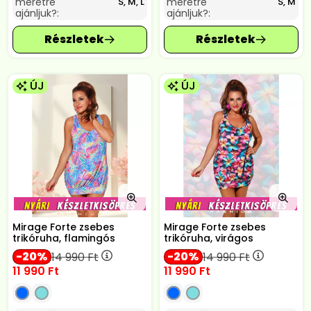
méretre
méretre
S, M, L
S, M
ajánljuk?:
ajánljuk?:
ÚJ
ÚJ
Mirage Forte zsebes
Mirage Forte zsebes
trikóruha, flamingós
trikóruha, virágos
20
20
14 990
Ft
14 990
Ft
11 990
Ft
11 990
Ft