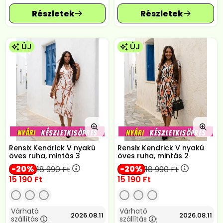
ÚJ
ÚJ
Rensix Kendrick V nyakú
Rensix Kendrick V nyakú
öves ruha, mintás 3
öves ruha, mintás 2
20
20
18 990
Ft
18 990
Ft
15 190
Ft
15 190
Ft
Várható
Várható
2026.08.11
2026.08.11
szállítás
szállítás
:
: