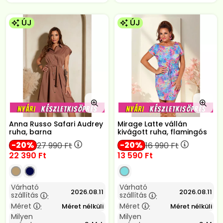
ÚJ
ÚJ
Anna Russo Safari Audrey
Mirage Latte vállán
ruha, barna
kivágott ruha, flamingós
20
20
27 990
Ft
16 990
Ft
22 390
Ft
13 590
Ft
Várható
Várható
2026.08.11
2026.08.11
szállítás
szállítás
:
:
Méret
Méret
Méret nélküli
Méret nélküli
:
:
Milyen
Milyen