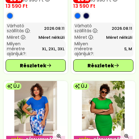
13 590
Ft
13 590
Ft
Várható
Várható
2026.08.11
2026.08.11
szállítás
szállítás
:
:
Méret
Méret
Méret nélküli
Méret nélküli
:
:
Milyen
Milyen
méretre
méretre
XL, 2XL, 3XL
S, M
ajánljuk?:
ajánljuk?:
ÚJ
ÚJ