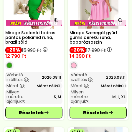
Mirage Szaloniki fodros
Mirage Szenegál gyűrt
pántos poliamid ruha,
gumis derekú ruha,
brazil zöld
babarózsaszín
20
20
15 990
Ft
17 990
Ft
12 790
Ft
14 390
Ft
Várható
Várható
2026.08.11
2026.08.11
szállítás
szállítás
:
:
Méret
Méret
Méret nélküli
Méret nélküli
:
:
Milyen
Milyen
méretre
méretre
S, M
M, L, XL
ajánljuk?:
ajánljuk?: