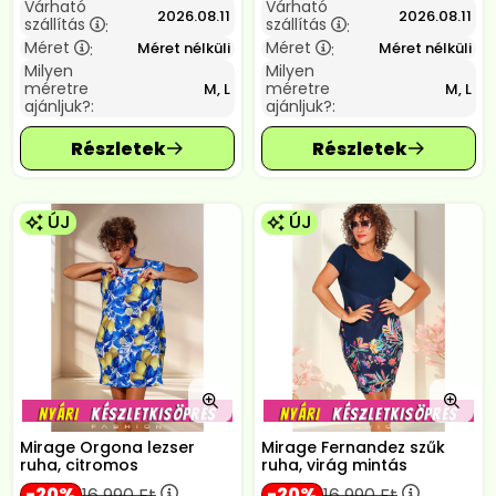
Várható
Várható
2026.08.11
2026.08.11
szállítás
szállítás
:
:
Méret
Méret
Méret nélküli
Méret nélküli
:
:
Milyen
Milyen
méretre
méretre
M, L
M, L
ajánljuk?:
ajánljuk?:
ÚJ
ÚJ
Mirage Orgona lezser
Mirage Fernandez szűk
ruha, citromos
ruha, virág mintás
20
20
16 990
Ft
16 990
Ft