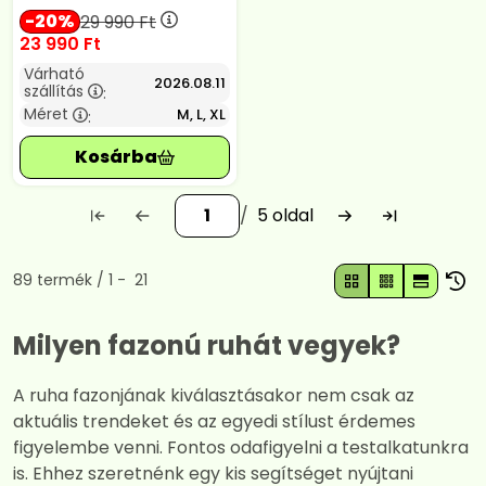
20
29 990
Ft
23 990
Ft
Várható
2026.08.11
szállítás
:
Méret
M, L, XL
:
5
Összes termék a kategóriában
89
termék
1
21
Milyen fazonú ruhát vegyek?
A ruha fazonjának kiválasztásakor nem csak az
aktuális trendeket és az egyedi stílust érdemes
figyelembe venni. Fontos odafigyelni a testalkatunkra
is. Ehhez szeretnénk egy kis segítséget nyújtani