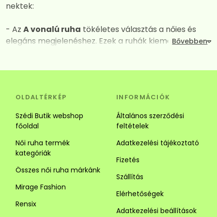
nektek:
- Az
A vonalú ruha
tökéletes választás a nőies és
elegáns megjelenéshez. Ezek a ruhák kiemelik a
dekoltázst, miközben derék vagy csípő vonalától
kezdve fokozatos kiszélesednek így mindent
elrejtenek amit nem szeretnénk láttatni. A széles
szabásuk és a megfelelően kiválasztott anyagok
OLDALTÉRKÉP
INFORMÁCIÓK
kombinációja garantálja a maximális kényelmet és a
vonzó megjelenést. Tökéletes választás alkalomra és
Szédi Butik webshop
Általános szerződési
hétköznapra is.
főoldal
feltételek
Női ruha termék
Adatkezelési tájékoztató
- Az
Ingruha
egy igazi jolly joker darab. Számos stílus
kategóriák
közül választhatsz. Az ingruhák ideálisak a laza és
Fizetés
sikkes megjelenéhez. Az ingruhák sokoldalúságuk
Összes női ruha márkánk
Szállítás
révén tökéletesek lehetnek alkalmi és hétköznapi
Mirage Fashion
viseletnek is, kombináld kiegészítőkkel vagy egy
Elérhetőségek
szuper övvel. Alacsony hölgyeknek javasoljuk a
Rensix
Adatkezelési beállítások
függőleges csíkozású darabokat mert optikailag