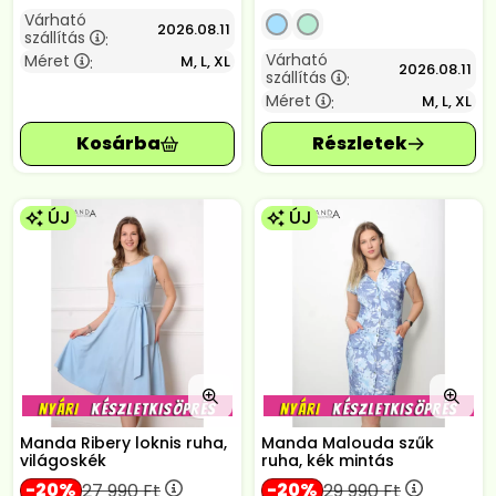
Várható
2026.08.11
szállítás
:
Várható
Méret
M, L, XL
:
2026.08.11
szállítás
:
Méret
M, L, XL
:
ÚJ
ÚJ
Manda Ribery loknis ruha,
Manda Malouda szűk
világoskék
ruha, kék mintás
20
20
27 990
Ft
29 990
Ft