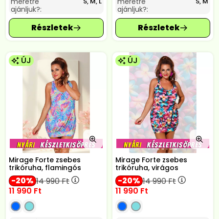
méretre
méretre
S, M, L
S, M
ajánljuk?:
ajánljuk?:
ÚJ
ÚJ
Mirage Forte zsebes
Mirage Forte zsebes
trikóruha, flamingós
trikóruha, virágos
20
20
14 990
Ft
14 990
Ft
11 990
Ft
11 990
Ft