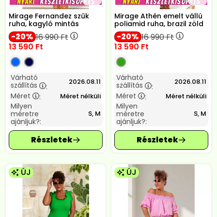
Mirage Fernandez szűk
Mirage Athén emelt vállú
ruha, kagyló mintás
poliamid ruha, brazil zöld
20
20
16 990
Ft
16 990
Ft
13 590
Ft
13 590
Ft
Várható
Várható
2026.08.11
2026.08.11
szállítás
szállítás
:
:
Méret
Méret
Méret nélküli
Méret nélküli
:
:
Milyen
Milyen
méretre
méretre
S, M
S, M
ajánljuk?:
ajánljuk?:
ÚJ
ÚJ