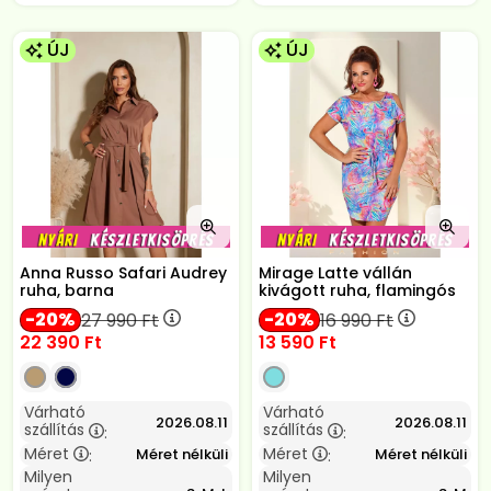
ÚJ
ÚJ
Anna Russo Safari Audrey
Mirage Latte vállán
ruha, barna
kivágott ruha, flamingós
20
20
27 990
Ft
16 990
Ft
22 390
Ft
13 590
Ft
Várható
Várható
2026.08.11
2026.08.11
szállítás
szállítás
:
:
Méret
Méret
Méret nélküli
Méret nélküli
:
:
Milyen
Milyen