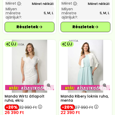
Méret
Méret
Méret nélküli
Méret nélküli
:
:
Milyen
Milyen
méretre
méretre
S, M, L
S, M, L
ajánljuk?:
ajánljuk?:
ÚJ
ÚJ
Manda Wirtz átlapolt
Manda Ribery loknis ruha,
ruha, ekrü
menta
20
20
32 990
Ft
27 990
Ft
26 390
Ft
22 390
Ft