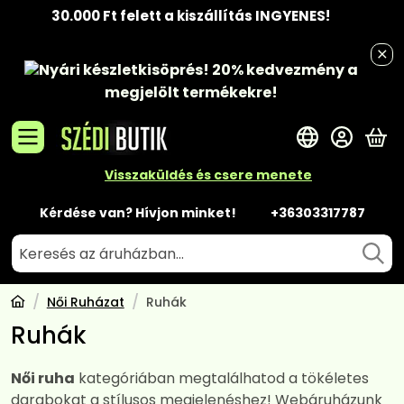
30.000 Ft felett a kiszállítás INGYENES!
Nyári készletkisöprés!
20% kedvezmény
a
megjelölt termékekre!
A 
Visszaküldés és csere menete
Kérdése van? Hívjon minket!
+36303317787
Női Ruházat
Ruhák
Ruhák
Női ruha
kategóriában megtalálhatod a tökéletes
darabokat a stílusos megjelenéshez! Webáruházunk