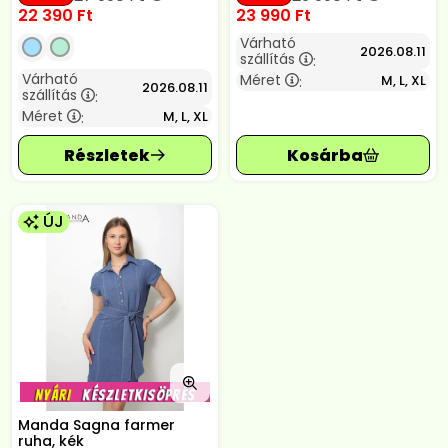
22 390
Ft
23 990
Ft
Várható
2026.08.11
szállítás
:
Várható
Méret
M, L, XL
:
2026.08.11
szállítás
:
Méret
M, L, XL
:
ÚJ
Manda Sagna farmer
ruha, kék