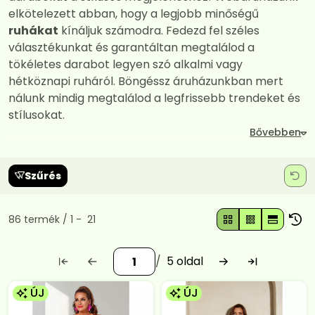
elkötelezett abban, hogy a legjobb minőségű
ruhákat
kínáljuk számodra. Fedezd fel széles
választékunkat és garantáltan megtalálod a
tökéletes darabot legyen szó alkalmi vagy
hétköznapi ruháról. Böngéssz áruházunkban mert
nálunk mindig megtalálod a legfrissebb trendeket és
stílusokat.
Szűrés
Összes termék a kategóriában
86
termék
1
21
5
ÚJ
ÚJ