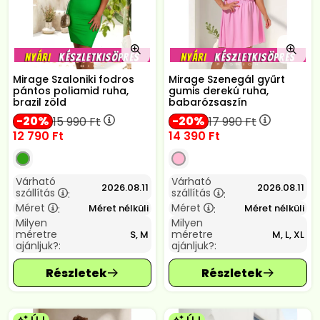
Mirage Szaloniki fodros
Mirage Szenegál gyűrt
pántos poliamid ruha,
gumis derekú ruha,
brazil zöld
babarózsaszín
20
20
15 990
Ft
17 990
Ft
12 790
Ft
14 390
Ft
Várható
Várható
2026.08.11
2026.08.11
szállítás
szállítás
:
:
Méret
Méret
Méret nélküli
Méret nélküli
:
:
Milyen
Milyen
méretre
méretre
S, M
M, L, XL
ajánljuk?:
ajánljuk?: