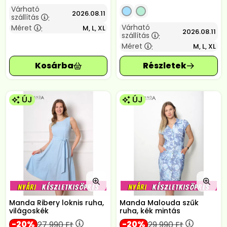
Várható
2026.08.11
szállítás
:
Várható
Méret
M, L, XL
:
2026.08.11
szállítás
:
Méret
M, L, XL
:
ÚJ
ÚJ
Manda Ribery loknis ruha,
Manda Malouda szűk
világoskék
ruha, kék mintás
20
20
27 990
Ft
29 990
Ft