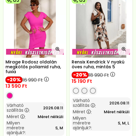
ÚJ
ÚJ
Mirage Rodosz oldalán
Rensix Kendrick V nyakú
megkötős poliamid ruha,
öves ruha, mintás 5
fuxia
20
18 990
Ft
20
16 990
Ft
15 190
Ft
13 590
Ft
Várható
2026.08.11
Várható
szállítás
:
2026.08.11
szállítás
:
Méret
Méret nélküli
:
Méret
Méret nélküli
:
Milyen
Milyen
méretre
S, M, L
méretre
ajánljuk?:
S, M
ajánljuk?: