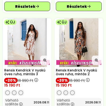
ÚJ
ÚJ
Rensix Kendrick V nyakú
Rensix Kendrick V nyakú
öves ruha, mintás 3
öves ruha, mintás 2
20
20
18 990
Ft
18 990
Ft
15 190
Ft
15 190
Ft
Várható
Várható
2026.08.11
2026.08.11
szállítás
szállítás
:
: