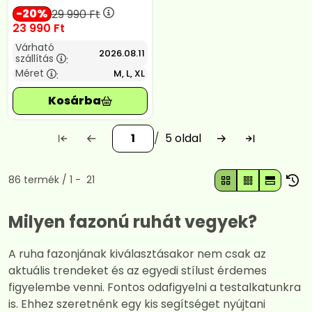
20
29 990
Ft
23 990
Ft
Várható
2026.08.11
szállítás
:
Méret
M, L, XL
:
5
Összes termék a kategóriában
86
termék
1
21
Milyen fazonú ruhát vegyek?
A ruha fazonjának kiválasztásakor nem csak az
aktuális trendeket és az egyedi stílust érdemes
figyelembe venni. Fontos odafigyelni a testalkatunkra
is. Ehhez szeretnénk egy kis segítséget nyújtani