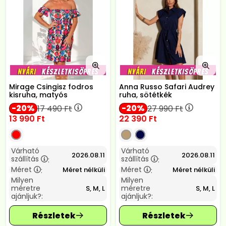
Mirage Csingisz fodros
Anna Russo Safari Audrey
kisruha, matyós
ruha, sötétkék
20
20
17 490
Ft
27 990
Ft
13 990
Ft
22 390
Ft
Várható
Várható
2026.08.11
2026.08.11
szállítás
szállítás
:
:
Méret
Méret
Méret nélküli
Méret nélküli
:
:
Milyen
Milyen
méretre
méretre
S, M, L
S, M, L
ajánljuk?:
ajánljuk?: