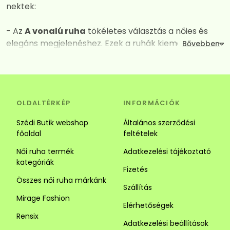
nektek:
- Az
A vonalú ruha
tökéletes választás a nőies és
elegáns megjelenéshez. Ezek a ruhák kiemelik a
dekoltázst, miközben derék vagy csípő vonalától
kezdve fokozatos kiszélesednek így mindent
elrejtenek amit nem szeretnénk láttatni. A széles
szabásuk és a megfelelően kiválasztott anyagok
OLDALTÉRKÉP
INFORMÁCIÓK
kombinációja garantálja a maximális kényelmet és a
vonzó megjelenést. Tökéletes választás alkalomra és
Szédi Butik webshop
Általános szerződési
hétköznapra is.
főoldal
feltételek
Női ruha termék
Adatkezelési tájékoztató
- Az
Ingruha
egy igazi jolly joker darab. Számos stílus
kategóriák
közül választhatsz. Az ingruhák ideálisak a laza és
Fizetés
sikkes megjelenéhez. Az ingruhák sokoldalúságuk
Összes női ruha márkánk
Szállítás
révén tökéletesek lehetnek alkalmi és hétköznapi
Mirage Fashion
viseletnek is, kombináld kiegészítőkkel vagy egy
Elérhetőségek
szuper övvel. Alacsony hölgyeknek javasoljuk a
Rensix
Adatkezelési beállítások
függőleges csíkozású darabokat mert optikailag