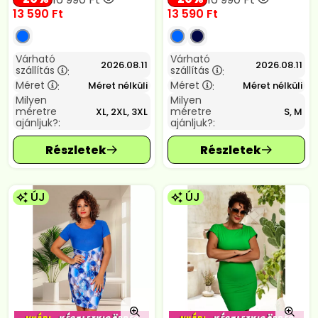
13 590
Ft
13 590
Ft
Várható
Várható
2026.08.11
2026.08.11
szállítás
szállítás
:
:
Méret
Méret
Méret nélküli
Méret nélküli
:
:
Milyen
Milyen
méretre
méretre
XL, 2XL, 3XL
S, M
ajánljuk?:
ajánljuk?:
ÚJ
ÚJ