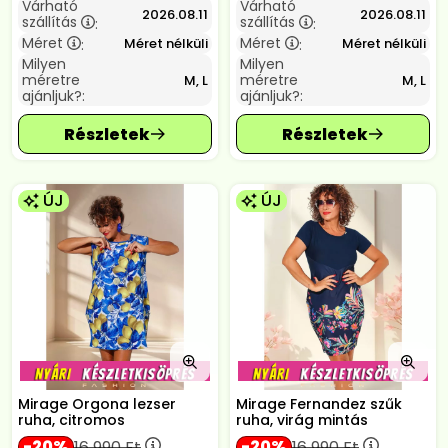
Várható
Várható
2026.08.11
2026.08.11
szállítás
szállítás
:
:
Méret
Méret
Méret nélküli
Méret nélküli
:
:
Milyen
Milyen
méretre
méretre
M, L
M, L
ajánljuk?:
ajánljuk?:
ÚJ
ÚJ
Mirage Orgona lezser
Mirage Fernandez szűk
ruha, citromos
ruha, virág mintás
20
20
16 990
Ft
16 990
Ft