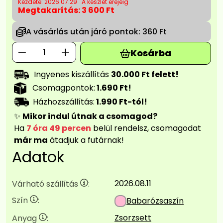
Kezdete: 2026.07.29
A készlet erejéig
Megtakarítás:
3 600 Ft
A vásárlás után járó pontok:
360 Ft
Kosárba
Ingyenes kiszállítás
30.000 Ft felett!
Csomagpontok:
1.690 Ft!
Házhozszállítás:
1.990 Ft-tól!
✨
Mikor indul útnak a csomagod?
Ha
7 óra 49 percen
belül rendelsz, csomagodat
már ma
átadjuk a futárnak!
Adatok
2026.08.11
Várható szállítás
:
Szín
:
Babarózsaszín
Zsorzsett
Anyag
: