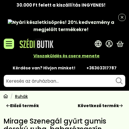
30.000 Ft felett a kiszállítás INGYENES!
Nyári készletkisöprés!
20% kedvezmény
a
megjelölt termékekre!
A 
Visszaküldés és csere menete
Kérdése van? Hívjon minket!
+36303317787
Ruhák
Előző termék
Következő termék
Mirage Szenegál gyűrt gumis