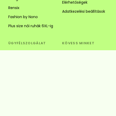
Elérhetőségek
Rensix
Adatkezelési beállítások
Fashion by Nono
Plus size női ruhák 6XL-ig
ÜGYFÉLSZOLGÁLAT
KÖVESS MINKET
Visszaküldés és csere
Szédi Butik Webshop
info@szedibutik.hu
+36303317787
4220 Hajdúböszörmény,
Baltazár Dezső utca 18.
© Szédi Butik