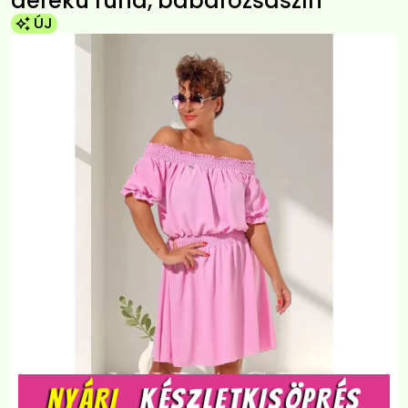
derekú ruha, babarózsaszín
ÚJ