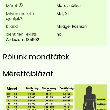
Méret nélküli
Méret
:
Milyen méretre
M, L, XL
ajánljuk?:
brand:
Mirage-Fashion
identifier_exists:
no
Cikkszám:
135602
Rólunk mondtátok
Mérettáblázat