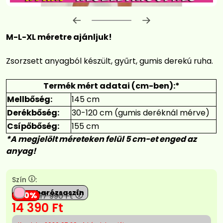
Előrehaladás:
0
%
M-L-XL méretre ajánljuk!
Zsorzsett anyagból készült, gyűrt, gumis derekú ruha.
Termék mért adatai (cm-ben):*
Mellbőség:
145 cm
Derékbőség:
30-120 cm (gumis deréknál mérve)
Csípőbőség:
155 cm
*A megjelölt méreteken felül 5 cm-et enged az
anyag!
Szín
:
Babarózsaszín
20
17 990
Ft
14 390
Ft