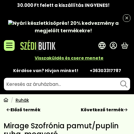
30.000 Ft felett a kiszállítás INGYENES!
Nyári készletkisöprés!
20% kedvezmény
a
megjelölt termékekre!
A 
Visszaküldés és csere menete
Kérdése van? Hívjon minket!
+36303317787
Ruhák
Előző termék
Következő termék
Mirage Szofrónia pamut/puplin