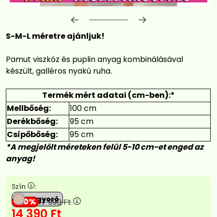
Előrehaladás:
0
%
S-M-L méretre ajánljuk!
Pamut viszkóz és puplin anyag kombinálásával
készült, galléros nyakú ruha.
Termék mért adatai (cm-ben):*
Mellbőség:
100 cm
Derékbőség:
95 cm
Csípőbőség:
95 cm
*A megjelölt méreteken felül 5-10 cm-et enged az
anyag!
Szín
:
Mogyoró
20
17 990
Ft
14 390
Ft