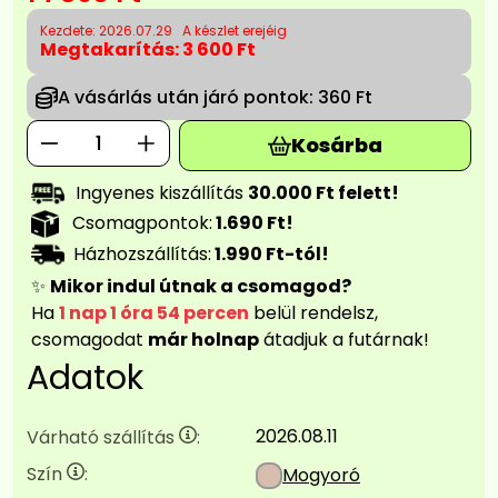
Kezdete: 2026.07.29
A készlet erejéig
Megtakarítás:
3 600 Ft
A vásárlás után járó pontok:
360 Ft
Kosárba
Ingyenes kiszállítás
30.000 Ft felett!
Csomagpontok:
1.690 Ft!
Házhozszállítás:
1.990 Ft-tól!
✨
Mikor indul útnak a csomagod?
Ha
1 nap 1 óra 54 percen
belül rendelsz,
csomagodat
már holnap
átadjuk a futárnak!
Adatok
2026.08.11
Várható szállítás
:
Szín
:
Mogyoró