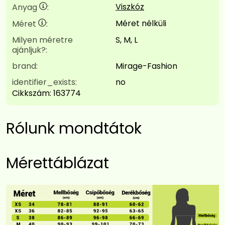
Viszkóz
Anyag
:
Méret nélküli
Méret
:
Milyen méretre
S, M, L
ajánljuk?:
brand:
Mirage-Fashion
identifier_exists:
no
Cikkszám:
163774
Rólunk mondtátok
Mérettáblázat