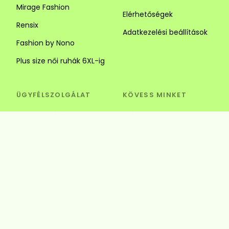
Mirage Fashion
Elérhetőségek
Rensix
Adatkezelési beállítások
Fashion by Nono
Plus size női ruhák 6XL-ig
ÜGYFÉLSZOLGÁLAT
KÖVESS MINKET
Visszaküldés és csere
Szédi Butik Webshop
info@szedibutik.hu
+36303317787
4220 Hajdúböszörmény,
Baltazár Dezső utca 18.