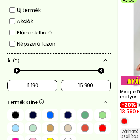
Új termék
Akciók
Előrendelhető
Népszerű fazon
Ár
(Ft)
Mirage D
matyós
Termék színe
20
1
13 590
F
Várható
szállítás