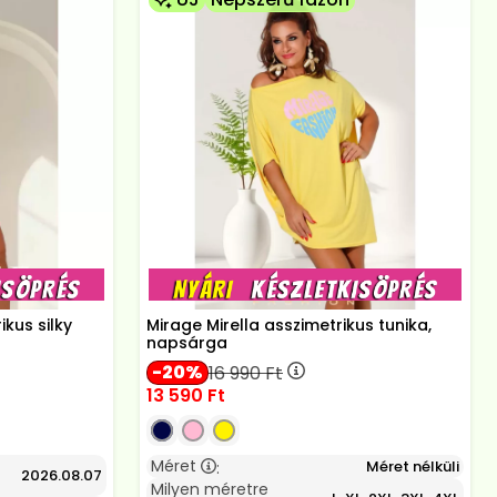
kus silky
Mirage Mirella asszimetrikus tunika,
napsárga
20
16 990
Ft
13 590
Ft
Méret
Méret nélküli
:
2026.08.07
Milyen méretre