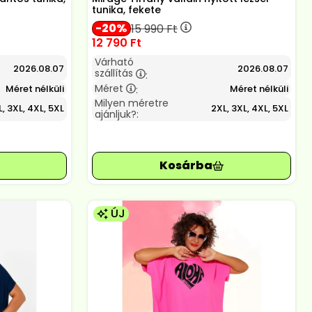
tunika, fekete
20
15 990
Ft
12 790
Ft
Várható
2026.08.07
2026.08.07
szállítás
:
Méret
Méret nélküli
Méret nélküli
:
Milyen méretre
, 3XL, 4XL, 5XL
2XL, 3XL, 4XL, 5XL
ajánljuk?:
ÚJ