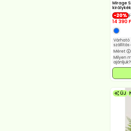
Mirage S
királyké
20
1
14 390
F
Várható
szállítás
Méret
Milyen 
ajánljuk?
ÚJ