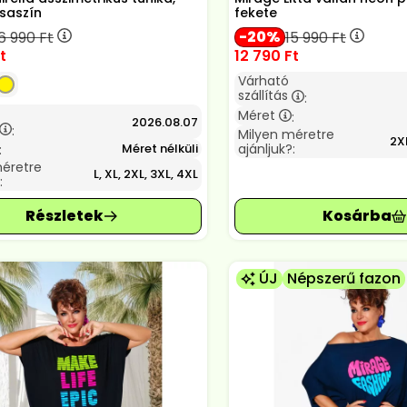
saszín
fekete
20
6 990
Ft
15 990
Ft
t
12 790
Ft
Várható
szállítás
:
Méret
:
2026.08.07
:
Milyen méretre
2XL
Méret nélküli
ajánljuk?:
:
méretre
L, XL, 2XL, 3XL, 4XL
:
ÚJ
Népszerű fazon