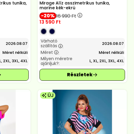
ikus tunika,
Mirage Alíz asszimetrikus tunika,
marine kék-ekrü
20
16 990
Ft
13 590
Ft
Várható
2026.08.07
2026.08.07
szállítás
:
Méret
Méret nélküli
Méret nélküli
:
Milyen méretre
L, 2XL, 3XL, 4XL
L, XL, 2XL, 3XL, 4XL
ajánljuk?:
ÚJ