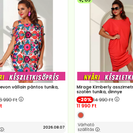
evon vállain pántos tunika,
Mirage Kimberly asszimetri
szatén tunika, dinnye
20
6 990
Ft
14 990
Ft
t
11 990
Ft
Várható
2026.08.07
szállítás
:
: