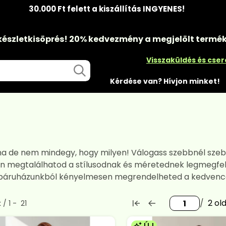
30.000 Ft felett a kiszállítás INGYENES!
készletkisöprés!
20% kedvezmény
a megjelölt termé
Visszaküldés és cse
Kérdése van? Hívjon minket!
 na de nem mindegy, hogy milyen! Válogass szebbnél szeb
 megtalálhatod a stílusodnak és méretednek legmegfelel
, webáruházunkból kényelmesen megrendelheted a kedvenc
2
rmék a kategóriában
k
1
21
ÚJ