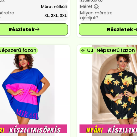
szállítás
:
:
Méret
Méret nélküli
:
:
méretre
Milyen méretre
XL, 2XL, 3XL
:
ajánljuk?:
Népszerű fazon
ÚJ
Népszerű fazon