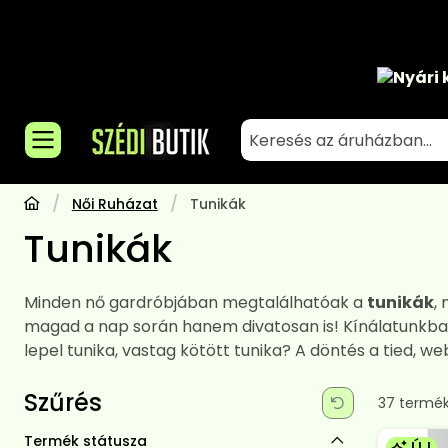
Nyári 
Női Ruházat
Tunikák
Tunikák
Minden nő gardróbjában megtalálhatóak a
tunikák
,
magad a nap során hanem divatosan is! Kínálatunkban
lepel tunika, vastag kötött tunika? A döntés a tied
Szűrés
Összes te
37
termé
Termék státusza
ÚJ