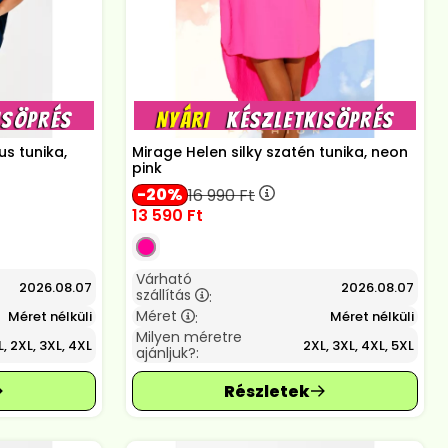
us tunika,
Mirage Helen silky szatén tunika, neon
pink
20
16 990
Ft
13 590
Ft
Várható
2026.08.07
2026.08.07
szállítás
:
Méret
Méret nélküli
Méret nélküli
:
Milyen méretre
L, 2XL, 3XL, 4XL
2XL, 3XL, 4XL, 5XL
ajánljuk?: