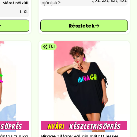
L, XL, 2XL, 3XL, 4XL
ajánljuk?:
Méret nélküli
L, XL
ÚJ
ántos tunika,
Mirage Tiffany vállain nyitott lezser