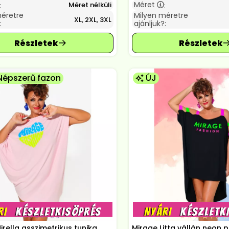
Méret
Méret nélküli
:
:
méretre
Milyen méretre
XL, 2XL, 3XL
:
ajánljuk?:
Népszerű fazon
ÚJ
irella asszimetrikus tunika,
Mirage Litta vállán neon p