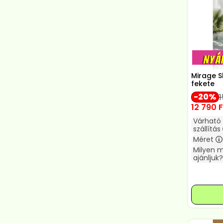
Mirage S
fekete
20
1
12 790
F
Várható
szállítás
Méret
Milyen 
ajánljuk?