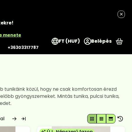
kekre!
re menete
FT (HUF)
Belépés
A k
+36303317787
b tunikáink közül, hogy ne csak komfortosan érezd
őbb gyöngyszemeket. Mintás tunika, pulcsi tunika,
edet.
ÚJ
Népszerű fazon