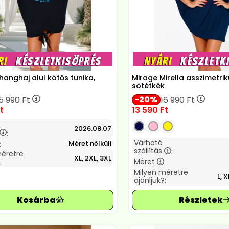
hanghaj alul kötős tunika,
Mirage Mirella asszimetrik
sötétkék
20
5 990
Ft
16 990
Ft
t
13 590
Ft
2026.08.07
:
Várható
Méret nélküli
:
szállítás
:
méretre
XL, 2XL, 3XL
Méret
:
:
Milyen méretre
L, X
ajánljuk?: