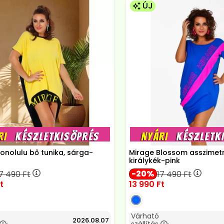
ÚJ
onolulu bő tunika, sárga-
Mirage Blossom asszimetri
királykék-pink
20
17 490
Ft
17 490
Ft
t
13 990
Ft
Várható
2026.08.07