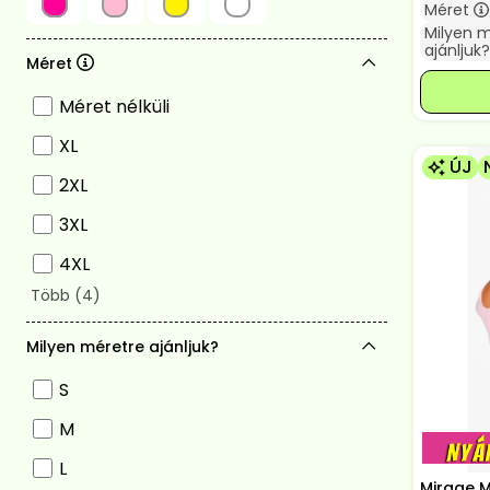
Méret
Milyen 
ajánljuk?
Méret
Méret nélküli
XL
ÚJ
2XL
3XL
4XL
Milyen méretre ajánljuk?
S
M
L
Mirage M