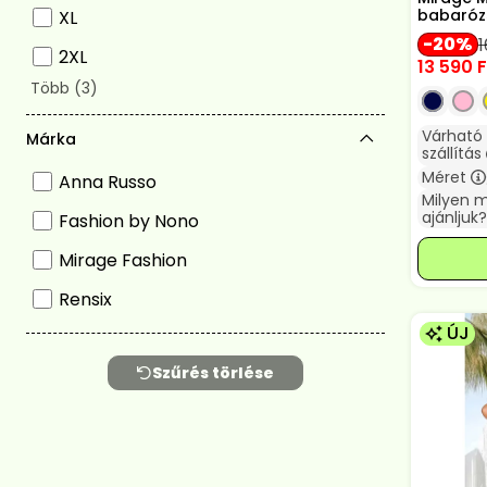
babaróz
XL
20
1
2XL
13 590
F
Várható
Márka
szállítás
Méret
Anna Russo
Milyen 
ajánljuk?
Fashion by Nono
Mirage Fashion
Rensix
ÚJ
Szűrés törlése