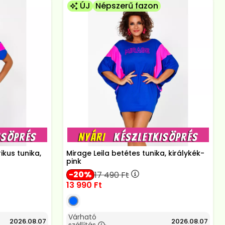
ÚJ
Népszerű fazon
kus tunika,
Mirage Leila betétes tunika, királykék-
pink
20
17 490
Ft
13 990
Ft
Várható
2026.08.07
2026.08.07