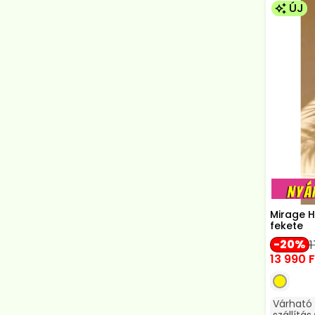
ÚJ
Mirage H
fekete
20
13 990
F
Várható