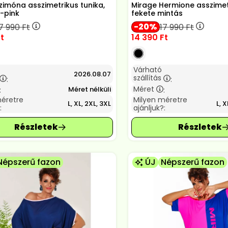
zimóna asszimetrikus tunika,
Mirage Hermione asszimetr
k-pink
fekete mintás
20
7 990
Ft
17 990
Ft
t
14 390
Ft
Várható
2026.08.07
szállítás
:
:
Méret
Méret nélküli
:
:
méretre
Milyen méretre
L, XL, 2XL, 3XL
L, X
:
ajánljuk?:
Népszerű fazon
ÚJ
Népszerű fazon