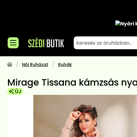
Nyári 
Női Ruházat
Ruhák
Mirage Tissana kámzsás nya
ÚJ