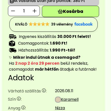
A vásárlás után járó pontok:
380 Ft
Kosárba
KIVÁLÓ
45 vélemény
Ingyenes kiszállítás
30.000 Ft felett!
Csomagpontok:
1.690 Ft!
Házhozszállítás:
1.990 Ft-tól!
✨
Mikor indul útnak a csomagod?
Ha
2 nap 2 óra 29 percen
belül rendelsz,
csomagodat
már hétfőn
átadjuk a futárnak!
Adatok
2026.08.11
Várható szállítás
:
Szín
:
Karamell
Nizza
Anyag
: