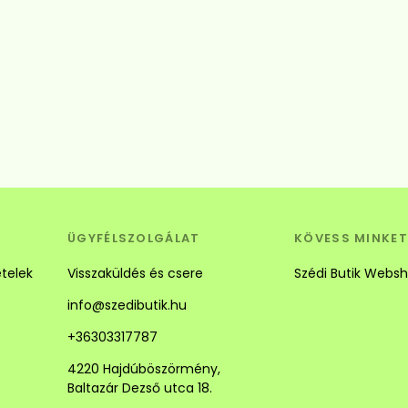
ÜGYFÉLSZOLGÁLAT
KÖVESS MINKET
ételek
Visszaküldés és csere
Szédi Butik Webs
info@szedibutik.hu
+36303317787
4220 Hajdúböszörmény,
Baltazár Dezső utca 18.