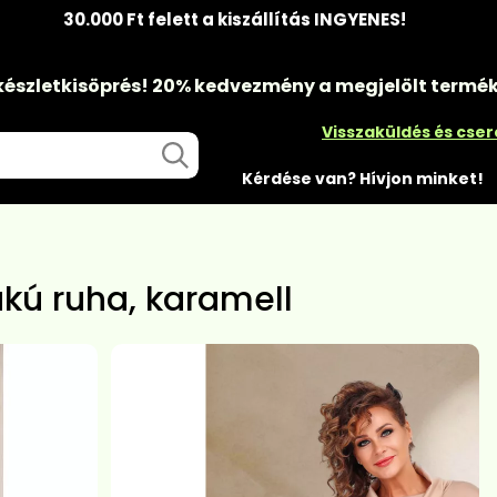
30.000 Ft felett a kiszállítás INGYENES!
készletkisöprés!
20% kedvezmény
a megjelölt termé
Visszaküldés és cse
Kérdése van? Hívjon minket!
kú ruha, karamell