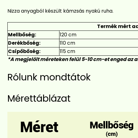
Nizza anyagból készült kámzsás nyakú ruha.
Termék mért ad
Mellbőség:
120 cm
Derékbőség:
110 cm
Csípőbőség:
115 cm
*A megjelölt méreteken felül 5-10 cm-et enged az 
Rólunk mondtátok
Mérettáblázat