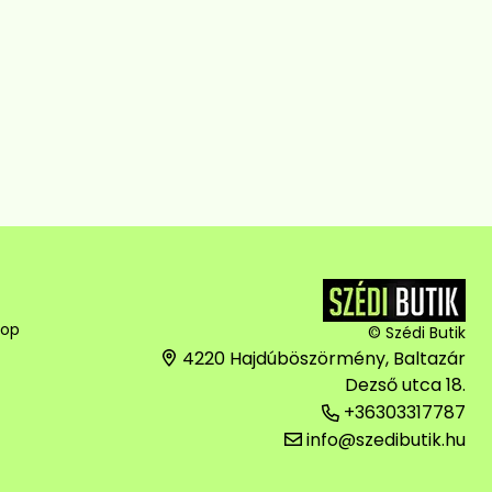
hop
© Szédi Butik
4220 Hajdúböszörmény, Baltazár
Dezső utca 18.
+36303317787
info@szedibutik.hu