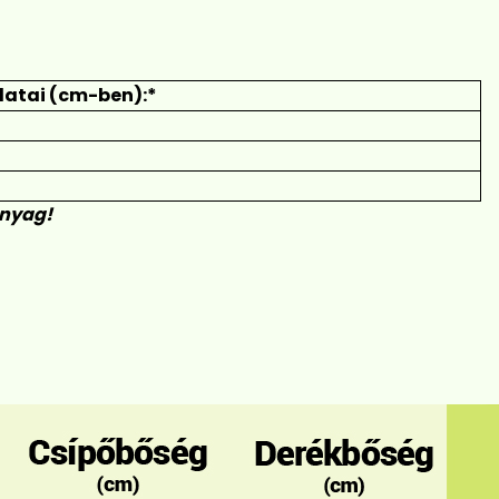
atai (cm-ben):*
anyag!