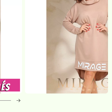
haladás:
0
%