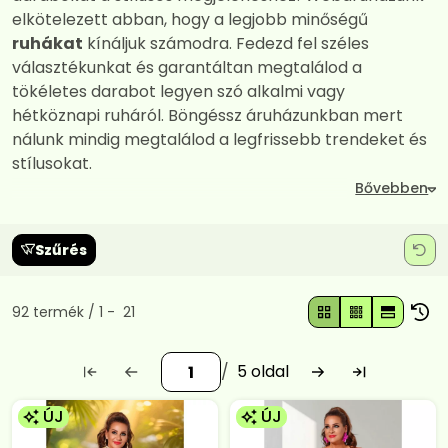
elkötelezett abban, hogy a legjobb minőségű
ruhákat
kínáljuk számodra. Fedezd fel széles
választékunkat és garantáltan megtalálod a
tökéletes darabot legyen szó alkalmi vagy
hétköznapi ruháról. Böngéssz áruházunkban mert
nálunk mindig megtalálod a legfrissebb trendeket és
stílusokat.
Szűrés
Összes termék a kategóriában
92
termék
1
21
5
ÚJ
ÚJ