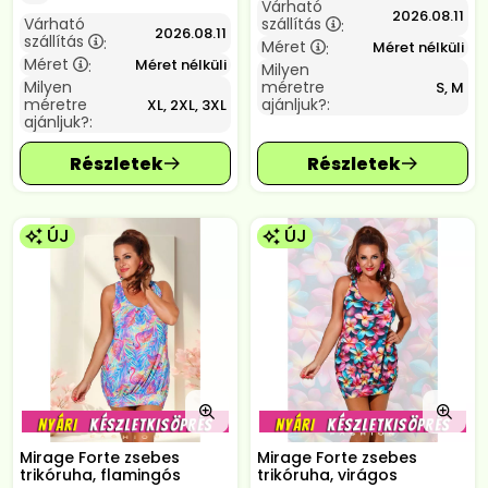
Várható
2026.08.11
Várható
szállítás
:
2026.08.11
szállítás
:
Méret
Méret nélküli
:
Méret
Méret nélküli
:
Milyen
Milyen
méretre
S, M
méretre
ajánljuk?:
XL, 2XL, 3XL
ajánljuk?:
ÚJ
ÚJ
Mirage Forte zsebes
Mirage Forte zsebes
trikóruha, flamingós
trikóruha, virágos