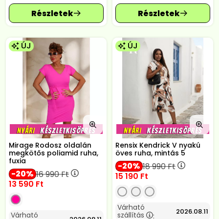
ÚJ
ÚJ
Mirage Rodosz oldalán
Rensix Kendrick V nyakú
megkötős poliamid ruha,
öves ruha, mintás 5
fuxia
20
18 990
Ft
20
16 990
Ft
15 190
Ft
13 590
Ft
Várható
2026.08.11
Várható
szállítás
: