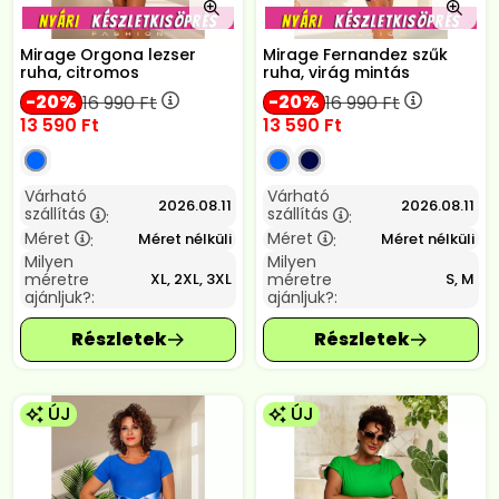
Mirage Orgona lezser
Mirage Fernandez szűk
ruha, citromos
ruha, virág mintás
20
20
16 990
Ft
16 990
Ft
13 590
Ft
13 590
Ft
Várható
Várható
2026.08.11
2026.08.11
szállítás
szállítás
:
:
Méret
Méret
Méret nélküli
Méret nélküli
:
:
Milyen
Milyen
méretre
méretre
XL, 2XL, 3XL
S, M
ajánljuk?:
ajánljuk?:
ÚJ
ÚJ