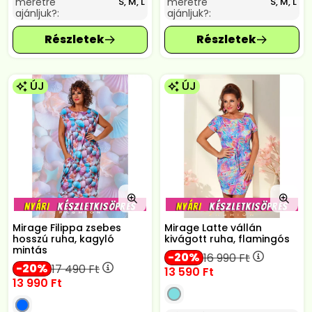
méretre
méretre
S, M, L
S, M, L
ajánljuk?:
ajánljuk?:
ÚJ
ÚJ
Mirage Filippa zsebes
Mirage Latte vállán
hosszú ruha, kagyló
kivágott ruha, flamingós
mintás
20
16 990
Ft
20
17 490
Ft
13 590
Ft
13 990
Ft