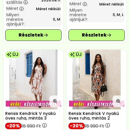
2026.08.11
szállítás
:
Méret
Méret nélküli
:
Méret
Méret nélküli
:
Milyen
Milyen
méretre
S, M, L
méretre
ajánljuk?:
S, M
ajánljuk?:
ÚJ
ÚJ
Rensix Kendrick V nyakú
Rensix Kendrick V nyakú
öves ruha, mintás 3
öves ruha, mintás 2
20
20
18 990
Ft
18 990
Ft