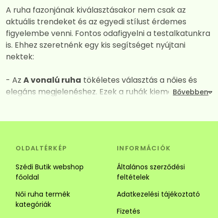
A ruha fazonjának kiválasztásakor nem csak az
aktuális trendeket és az egyedi stílust érdemes
figyelembe venni. Fontos odafigyelni a testalkatunkra
is. Ehhez szeretnénk egy kis segítséget nyújtani
nektek:
- Az
A vonalú ruha
tökéletes választás a nőies és
elegáns megjelenéshez. Ezek a ruhák kiemelik a
dekoltázst, miközben derék vagy csípő vonalától
kezdve fokozatos kiszélesednek így mindent
elrejtenek amit nem szeretnénk láttatni. A széles
szabásuk és a megfelelően kiválasztott anyagok
OLDALTÉRKÉP
INFORMÁCIÓK
kombinációja garantálja a maximális kényelmet és a
vonzó megjelenést. Tökéletes választás alkalomra és
Szédi Butik webshop
Általános szerződési
hétköznapra is.
főoldal
feltételek
Női ruha termék
Adatkezelési tájékoztató
- Az
Ingruha
egy igazi jolly joker darab. Számos stílus
kategóriák
közül választhatsz. Az ingruhák ideálisak a laza és
Fizetés