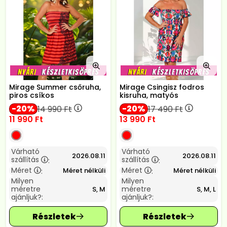
Mirage Summer csőruha,
Mirage Csingisz fodros
piros csíkos
kisruha, matyós
20
20
14 990
Ft
17 490
Ft
11 990
Ft
13 990
Ft
Várható
Várható
2026.08.11
2026.08.11
szállítás
szállítás
:
:
Méret
Méret
Méret nélküli
Méret nélküli
:
:
Milyen
Milyen
méretre
méretre
S, M
S, M, L
ajánljuk?:
ajánljuk?: