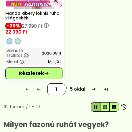
Manda Ribery loknis ruha,
világoskék
20
27 990
Ft
22 390
Ft
Várható
2026.08.11
szállítás
:
Méret
M, L, XL
:
5
Összes termék a kategóriában
92
termék
1
21
Milyen fazonú ruhát vegyek?