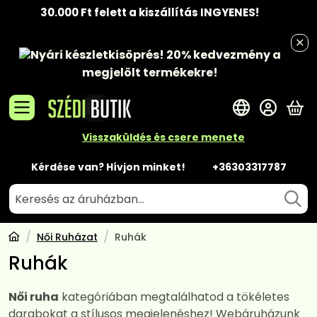
30.000 Ft felett a kiszállítás INGYENES!
Nyári készletkisöprés!
20% kedvezmény
a
megjelölt termékekre!
A 
Visszaküldés és csere menete
Kérdése van? Hívjon minket!
+36303317787
Női Ruházat
Ruhák
Ruhák
Női ruha
kategóriában megtalálhatod a tökéletes
darabokat a stílusos megjelenéshez! Webáruházunk