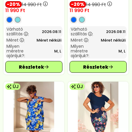
20
20
14 990
Ft
14 990
Ft
11 990
Ft
11 990
Ft
Várható
Várható
2026.08.11
2026.08.11
szállítás
szállítás
:
:
Méret
Méret
Méret nélküli
Méret nélküli
:
:
Milyen
Milyen
méretre
méretre
M, L
M, L
ajánljuk?:
ajánljuk?:
ÚJ
ÚJ