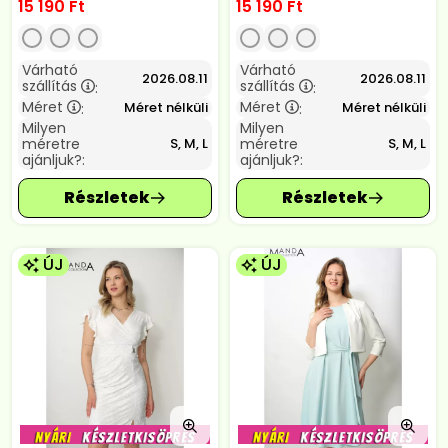
15 190
Ft
15 190
Ft
Várható
Várható
2026.08.11
2026.08.11
szállítás
szállítás
:
:
Méret
Méret
Méret nélküli
Méret nélküli
:
:
Milyen
Milyen
méretre
méretre
S, M, L
S, M, L
ajánljuk?:
ajánljuk?:
ÚJ
ÚJ