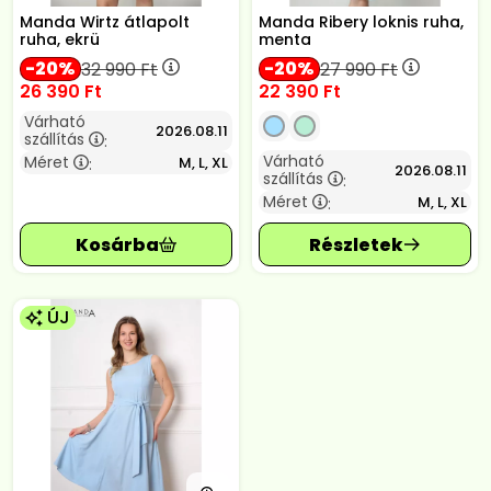
Manda Wirtz átlapolt
Manda Ribery loknis ruha,
ruha, ekrü
menta
20
20
32 990
Ft
27 990
Ft
26 390
Ft
22 390
Ft
Várható
2026.08.11
szállítás
:
Várható
Méret
M, L, XL
:
2026.08.11
szállítás
:
Méret
M, L, XL
:
ÚJ