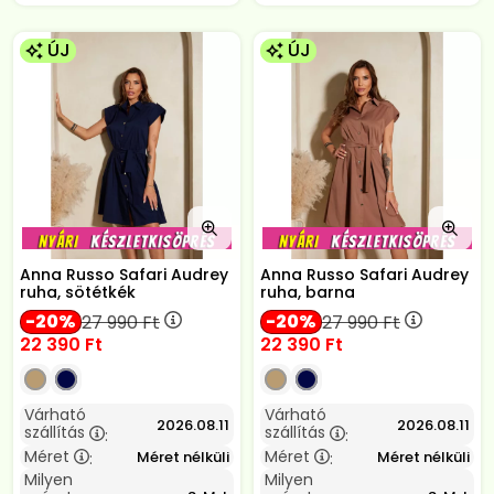
ÚJ
ÚJ
Anna Russo Safari Audrey
Anna Russo Safari Audrey
ruha, sötétkék
ruha, barna
20
20
27 990
Ft
27 990
Ft
22 390
Ft
22 390
Ft
Várható
Várható
2026.08.11
2026.08.11
szállítás
szállítás
:
:
Méret
Méret
Méret nélküli
Méret nélküli
:
:
Milyen
Milyen