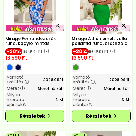
Mirage Fernandez szűk
Mirage Athén emelt vállú
ruha, kagyló mintás
poliamid ruha, brazil zöld
20
20
16 990
Ft
16 990
Ft
13 590
Ft
13 590
Ft
Várható
Várható
2026.08.11
2026.08.11
szállítás
szállítás
:
:
Méret
Méret
Méret nélküli
Méret nélküli
:
:
Milyen
Milyen
méretre
méretre
S, M
S, M
ajánljuk?:
ajánljuk?: