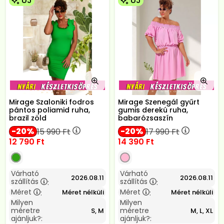
ÚJ
ÚJ
Mirage Szaloniki fodros
Mirage Szenegál gyűrt
pántos poliamid ruha,
gumis derekú ruha,
brazil zöld
babarózsaszín
20
20
15 990
Ft
17 990
Ft
12 790
Ft
14 390
Ft
Várható
Várható
2026.08.11
2026.08.11
szállítás
szállítás
:
:
Méret
Méret
Méret nélküli
Méret nélküli
:
:
Milyen
Milyen
méretre
méretre
S, M
M, L, XL
ajánljuk?:
ajánljuk?: