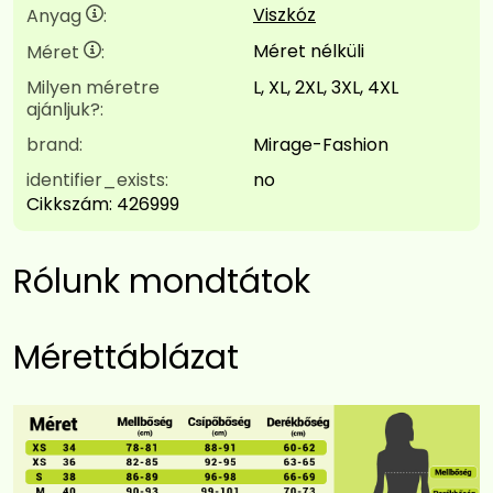
Viszkóz
Anyag
:
Méret nélküli
Méret
:
Milyen méretre
L, XL, 2XL, 3XL, 4XL
ajánljuk?:
brand:
Mirage-Fashion
identifier_exists:
no
Cikkszám:
426999
Rólunk mondtátok
Mérettáblázat