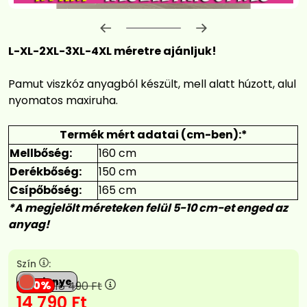
Előrehaladás:
0
%
L-XL-2XL-3XL-4XL méretre ajánljuk!
Pamut viszkóz anyagból készült, mell alatt húzott, alul
nyomatos maxiruha.
Termék mért adatai (cm-ben):*
Mellbőség:
160 cm
Derékbőség:
150 cm
Csípőbőség:
165 cm
*A megjelölt méreteken felül 5-10 cm-et enged az
anyag!
Szín
:
Dinnye
20
18 490
Ft
14 790
Ft