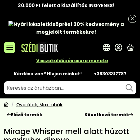
30.000 Ft felett a kiszállítás INGYENES!
Nyári készletkisöprés!
20% kedvezmény
a
megjelölt termékekre!
A 
Visszaküldés és csere menete
Kérdése van? Hívjon minket!
+36303317787
Overálok, Maxiruhák
Előző termék
Következő termék
Mirage Whisper mell alatt húzott