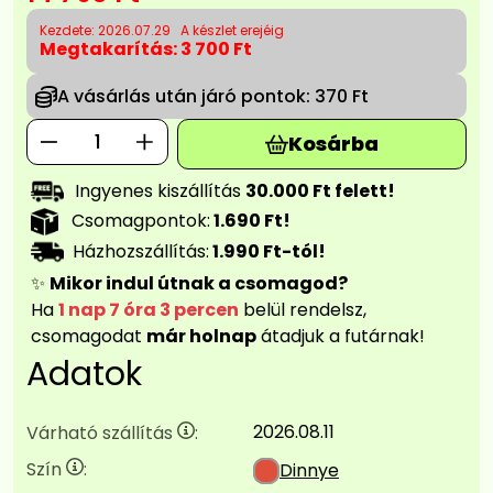
Kezdete: 2026.07.29
A készlet erejéig
Megtakarítás:
3 700 Ft
A vásárlás után járó pontok:
370 Ft
Kosárba
Ingyenes kiszállítás
30.000 Ft felett!
Csomagpontok:
1.690 Ft!
Házhozszállítás:
1.990 Ft-tól!
✨
Mikor indul útnak a csomagod?
Ha
1 nap 7 óra 3 percen
belül rendelsz,
csomagodat
már holnap
átadjuk a futárnak!
Adatok
2026.08.11
Várható szállítás
:
Szín
:
Dinnye