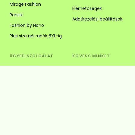
Mirage Fashion
Elérhetőségek
Rensix
Adatkezelési beállítások
Fashion by Nono
Plus size női ruhák 6XL-ig
ÜGYFÉLSZOLGÁLAT
KÖVESS MINKET
Visszaküldés és csere
Szédi Butik Webshop
info@szedibutik.hu
+36303317787
4220 Hajdúböszörmény,
Baltazár Dezső utca 18.