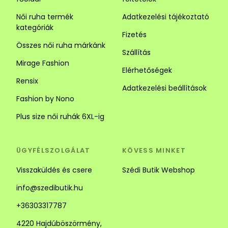
Női ruha termék
Adatkezelési tájékoztató
kategóriák
Fizetés
Összes női ruha márkánk
Szállítás
Mirage Fashion
Elérhetőségek
Rensix
Adatkezelési beállítások
Fashion by Nono
Plus size női ruhák 6XL-ig
ÜGYFÉLSZOLGÁLAT
KÖVESS MINKET
Visszaküldés és csere
Szédi Butik Webshop
info@szedibutik.hu
+36303317787
4220 Hajdúböszörmény,