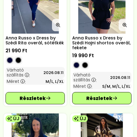
Anna Russo x Dress by
Anna Russo x Dress by
Szédi Rita overál, sötétkék
Szédi Hajni shortos overál,
fekete
21 990
Ft
19 990
Ft
Várható
2026.08.11
szállítás
Várható
:
2026.08.11
szállítás
:
Méret
M/L, L/XL
:
Méret
S/M, M/L, L/XL
:
ÚJ
ÚJ