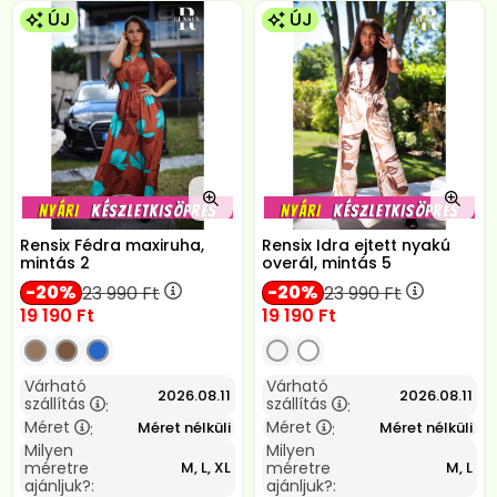
ÚJ
ÚJ
Rensix Fédra maxiruha,
Rensix Idra ejtett nyakú
mintás 2
overál, mintás 5
20
20
23 990
Ft
23 990
Ft
19 190
Ft
19 190
Ft
Várható
Várható
2026.08.11
2026.08.11
szállítás
szállítás
:
:
Méret
Méret
Méret nélküli
Méret nélküli
:
:
Milyen
Milyen
méretre
méretre
M, L, XL
M, L
ajánljuk?:
ajánljuk?: