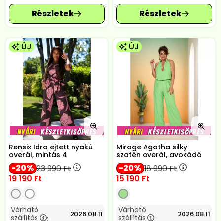
ÚJ
ÚJ
Rensix Idra ejtett nyakú
Mirage Agatha silky
overál, mintás 4
szatén overál, avokádó
20
20
23 990
Ft
18 990
Ft
19 190
Ft
15 190
Ft
Várható
Várható
2026.08.11
2026.08.11
szállítás
szállítás
:
: