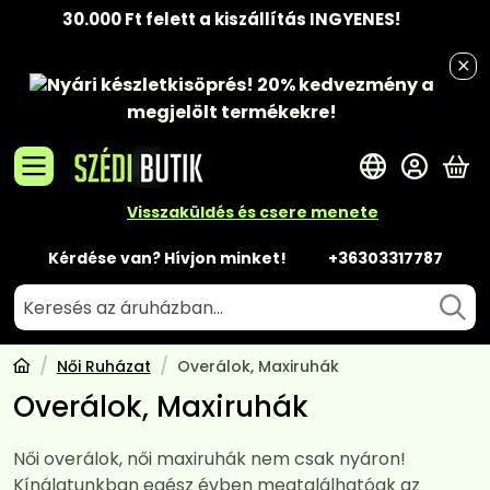
30.000 Ft felett a kiszállítás INGYENES!
Nyári készletkisöprés!
20% kedvezmény
a
megjelölt termékekre!
A 
Visszaküldés és csere menete
Kérdése van? Hívjon minket!
+36303317787
Női Ruházat
Overálok, Maxiruhák
Overálok, Maxiruhák
Női overálok, női maxiruhák nem csak nyáron!
Kínálatunkban egész évben megtalálhatóak az