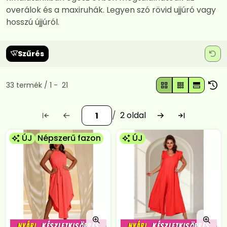
overálok és a maxiruhák. Legyen szó rövid ujjúró vagy
hosszú újjúról.
Szűrés
Összes termék a kategóriában
33
termék
1
21
2
ÚJ
Népszerű fazon
ÚJ