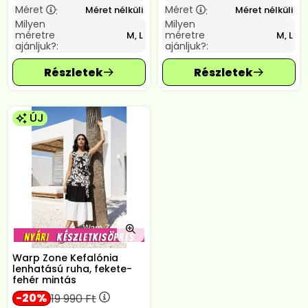
Méret
Méret
Méret nélküli
Méret nélküli
:
:
Milyen
Milyen
méretre
méretre
M, L
M, L
ajánljuk?:
ajánljuk?:
ÚJ
Warp Zone Kefalónia
lenhatású ruha, fekete-
fehér mintás
20
19 990
Ft