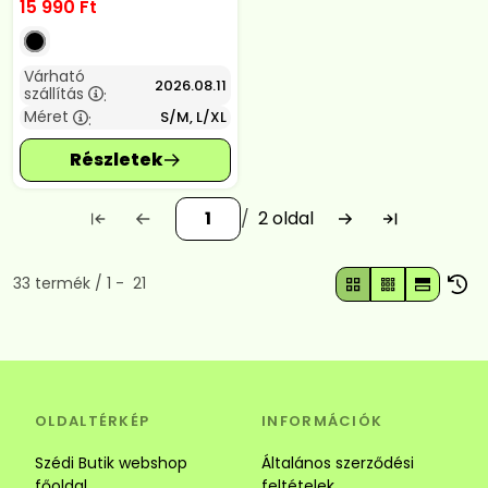
15 990
Ft
Várható
2026.08.11
szállítás
:
Méret
S/M, L/XL
:
2
Összes termék a kategóriában
33
termék
1
21
OLDALTÉRKÉP
INFORMÁCIÓK
Szédi Butik webshop
Általános szerződési
főoldal
feltételek