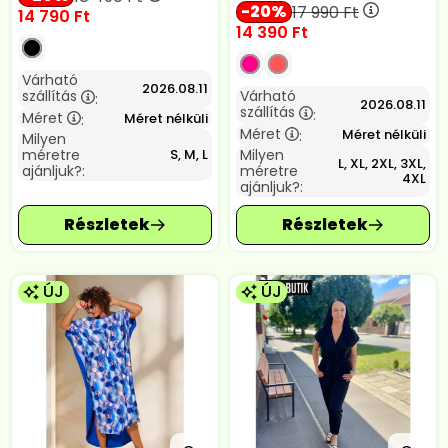
20
17 990
Ft
14 790
Ft
14 390
Ft
Várható
2026.08.11
szállítás
Várható
:
2026.08.11
szállítás
:
Méret
Méret nélküli
:
Méret
Méret nélküli
:
Milyen
méretre
Milyen
S, M, L
L, XL, 2XL, 3XL,
ajánljuk?:
méretre
4XL
ajánljuk?:
ÚJ
ÚJ