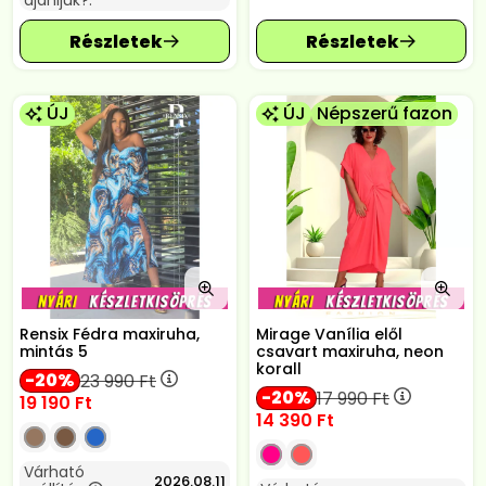
ajánljuk?:
ÚJ
ÚJ
Népszerű fazon
Rensix Fédra maxiruha,
Mirage Vanília elől
mintás 5
csavart maxiruha, neon
korall
20
23 990
Ft
20
17 990
Ft
19 190
Ft
14 390
Ft
Várható
2026.08.11