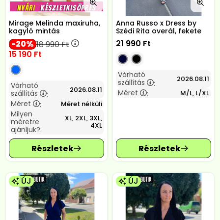
Mirage Melinda maxiruha,
Anna Russo x Dress by
kagyló mintás
Szédi Rita overál, fekete
21 990
Ft
20
18 990
Ft
15 190
Ft
Várható
2026.08.11
szállítás
:
Várható
2026.08.11
Méret
szállítás
M/L, L/XL
:
:
Méret
Méret nélküli
:
Milyen
XL, 2XL, 3XL,
méretre
4XL
ajánljuk?:
ÚJ
ÚJ