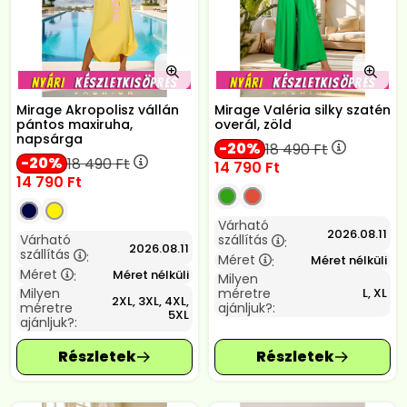
Mirage Akropolisz vállán
Mirage Valéria silky szatén
pántos maxiruha,
overál, zöld
napsárga
20
18 490
Ft
20
18 490
Ft
14 790
Ft
14 790
Ft
Várható
2026.08.11
Várható
szállítás
:
2026.08.11
szállítás
:
Méret
Méret nélküli
:
Méret
Méret nélküli
:
Milyen
Milyen
méretre
L, XL
2XL, 3XL, 4XL,
méretre
ajánljuk?:
5XL
ajánljuk?: