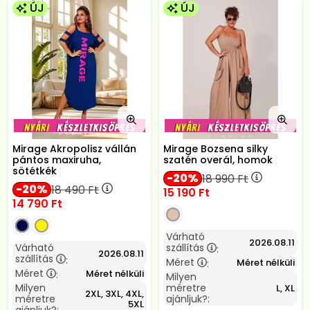
ÚJ
ÚJ
Mirage Akropolisz vállán
Mirage Bozsena silky
pántos maxiruha,
szatén overál, homok
sötétkék
20
18 990
Ft
20
18 490
Ft
15 190
Ft
14 790
Ft
Várható
2026.08.11
Várható
szállítás
:
2026.08.11
szállítás
:
Méret
Méret nélküli
:
Méret
Méret nélküli
:
Milyen
Milyen
méretre
L, XL
2XL, 3XL, 4XL,
méretre
ajánljuk?:
5XL