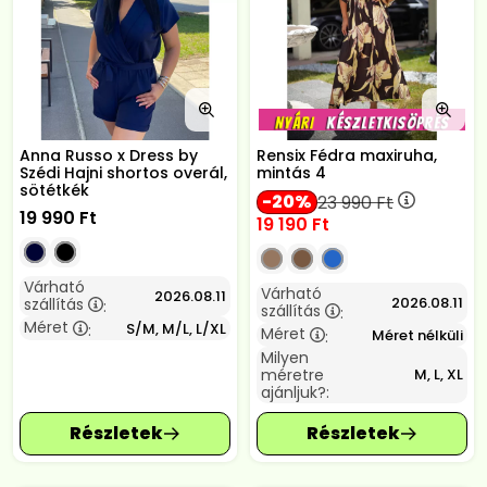
Anna Russo x Dress by
Rensix Fédra maxiruha,
Szédi Hajni shortos overál,
mintás 4
sötétkék
20
23 990
Ft
19 990
Ft
19 190
Ft
Várható
Várható
2026.08.11
2026.08.11
szállítás
:
szállítás
:
Méret
S/M, M/L, L/XL
:
Méret
Méret nélküli
:
Milyen
méretre
M, L, XL
ajánljuk?: