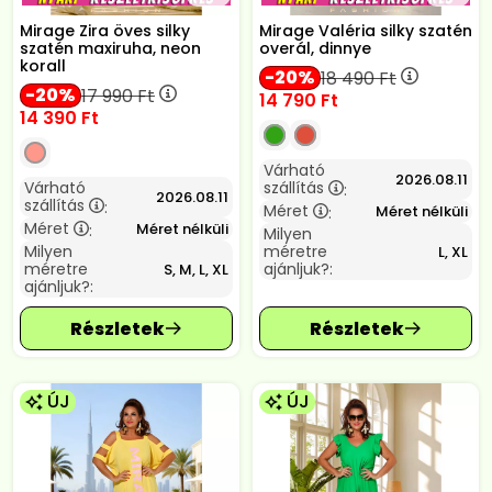
Mirage Zira öves silky
Mirage Valéria silky szatén
szatén maxiruha, neon
overál, dinnye
korall
20
18 490
Ft
20
17 990
Ft
14 790
Ft
14 390
Ft
Várható
2026.08.11
Várható
szállítás
:
2026.08.11
szállítás
:
Méret
Méret nélküli
:
Méret
Méret nélküli
:
Milyen
Milyen
méretre
L, XL
méretre
ajánljuk?:
S, M, L, XL
ajánljuk?:
ÚJ
ÚJ