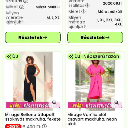
szállítás
Várható
:
2026.08.11
szállítás
:
Méret
Méret nélküli
:
Méret
Méret nélküli
:
Milyen
méretre
Milyen
M, L, XL
L, XL, 2XL, 3XL,
ajánljuk?:
méretre
4XL
ajánljuk?:
ÚJ
ÚJ
Népszerű fazon
Mirage Bellona átlapolt
Mirage Vanília elől
szoknyás maxiruha, fekete
csavart maxiruha, neon
pink
20
18 490
Ft