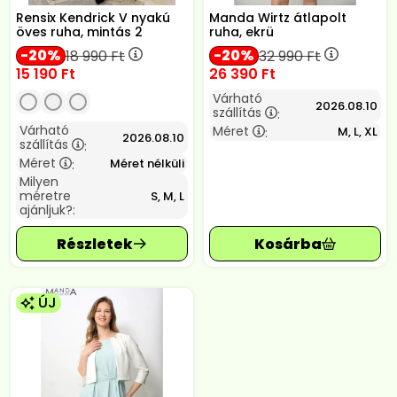
Rensix Kendrick V nyakú
Manda Wirtz átlapolt
öves ruha, mintás 2
ruha, ekrü
20
20
18 990
Ft
32 990
Ft
15 190
Ft
26 390
Ft
Várható
2026.08.10
szállítás
:
Várható
Méret
M, L, XL
:
2026.08.10
szállítás
:
Méret
Méret nélküli
:
Milyen
méretre
S, M, L
ajánljuk?:
ÚJ