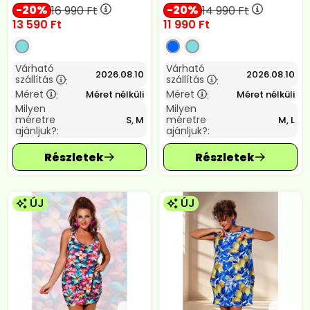
20
20
16 990
Ft
14 990
Ft
13 590
Ft
11 990
Ft
Várható
Várható
2026.08.10
2026.08.10
szállítás
szállítás
:
:
Méret
Méret
Méret nélküli
Méret nélküli
:
:
Milyen
Milyen
méretre
méretre
S, M
M, L
ajánljuk?:
ajánljuk?:
ÚJ
ÚJ