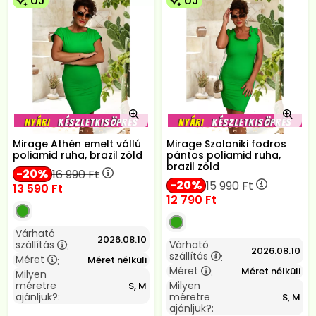
ÚJ
ÚJ
Mirage Athén emelt vállú
Mirage Szaloniki fodros
poliamid ruha, brazil zöld
pántos poliamid ruha,
brazil zöld
20
16 990
Ft
20
15 990
Ft
13 590
Ft
12 790
Ft
Várható
2026.08.10
szállítás
Várható
:
2026.08.10
szállítás
:
Méret
Méret nélküli
:
Méret
Méret nélküli
:
Milyen
méretre
Milyen
S, M
ajánljuk?:
méretre
S, M
ajánljuk?: