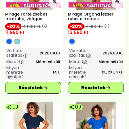
Mirage Forte zsebes
Mirage Orgona lezser
trikóruha, virágos
ruha, citromos
20
20
14 990
Ft
16 990
Ft
11 990
Ft
13 590
Ft
Várható
Várható
2026.08.10
2026.08.10
szállítás
szállítás
:
:
Méret
Méret
Méret nélküli
Méret nélküli
:
:
Milyen
Milyen
méretre
méretre
M, L
XL, 2XL, 3XL
ajánljuk?:
ajánljuk?:
ÚJ
ÚJ