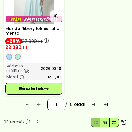
Manda Ribery loknis ruha,
menta
20
27 990
Ft
22 390
Ft
Várható
2026.08.10
szállítás
:
Méret
M, L, XL
:
5
Összes termék a kategóriában
93
termék
1
21