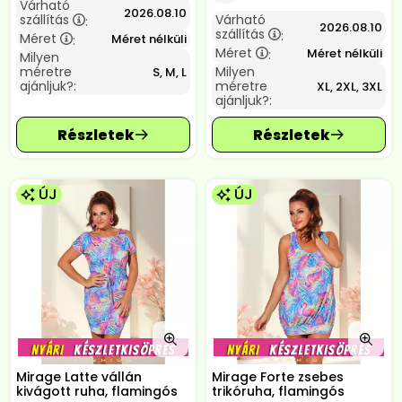
Várható
2026.08.10
szállítás
Várható
:
2026.08.10
szállítás
:
Méret
Méret nélküli
:
Méret
Méret nélküli
:
Milyen
méretre
Milyen
S, M, L
ajánljuk?:
méretre
XL, 2XL, 3XL
ajánljuk?:
ÚJ
ÚJ
Mirage Latte vállán
Mirage Forte zsebes
kivágott ruha, flamingós
trikóruha, flamingós