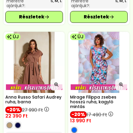
méretre
méretre
S, M, L
S, M, L
ajánljuk?:
ajánljuk?:
ÚJ
ÚJ
Anna Russo Safari Audrey
Mirage Filippa zsebes
ruha, barna
hosszú ruha, kagyló
mintás
20
27 990
Ft
20
17 490
Ft
22 390
Ft
13 990
Ft