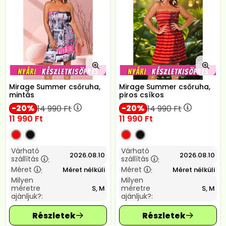
Mirage Summer csőruha,
Mirage Summer csőruha,
mintás
piros csíkos
20
20
14 990
Ft
14 990
Ft
11 990
Ft
11 990
Ft
Várható
Várható
2026.08.10
2026.08.10
szállítás
szállítás
:
:
Méret
Méret
Méret nélküli
Méret nélküli
:
:
Milyen
Milyen
méretre
méretre
S, M
S, M
ajánljuk?:
ajánljuk?: