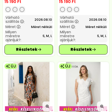
15 190
Ft
15 190
Ft
Várható
Várható
2026.08.10
2026.08.10
szállítás
szállítás
:
:
Méret
Méret
Méret nélküli
Méret nélküli
:
:
Milyen
Milyen
méretre
méretre
S, M, L
S, M, L
ajánljuk?:
ajánljuk?:
ÚJ
ÚJ