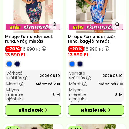
Mirage Fernandez szűk
Mirage Fernandez szűk
ruha, virág mintás
ruha, kagyló mintás
20
20
16 990
Ft
16 990
Ft
13 590
Ft
13 590
Ft
Várható
Várható
2026.08.10
2026.08.10
szállítás
szállítás
:
:
Méret
Méret
Méret nélküli
Méret nélküli
:
:
Milyen
Milyen
méretre
méretre
S, M
S, M
ajánljuk?:
ajánljuk?: