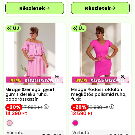
ÚJ
ÚJ
Mirage Szenegál gyűrt
Mirage Rodosz oldalán
gumis derekú ruha,
megkötős poliamid ruha,
babarózsaszín
fuxia
20
20
17 990
Ft
16 990
Ft
14 390
Ft
13 590
Ft
Várható
Várható