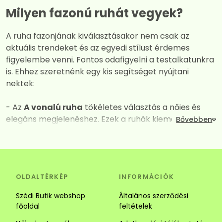
Milyen fazonú ruhát vegyek?
A ruha fazonjának kiválasztásakor nem csak az
aktuális trendeket és az egyedi stílust érdemes
figyelembe venni. Fontos odafigyelni a testalkatunkra
is. Ehhez szeretnénk egy kis segítséget nyújtani
nektek:
- Az
A vonalú ruha
tökéletes választás a nőies és
elegáns megjelenéshez. Ezek a ruhák kiemelik a
dekoltázst, miközben derék vagy csípő vonalától
kezdve fokozatos kiszélesednek így mindent
elrejtenek amit nem szeretnénk láttatni. A széles
szabásuk és a megfelelően kiválasztott anyagok
OLDALTÉRKÉP
INFORMÁCIÓK
kombinációja garantálja a maximális kényelmet és a
vonzó megjelenést. Tökéletes választás alkalomra és
Szédi Butik webshop
Általános szerződési
hétköznapra is.
főoldal
feltételek