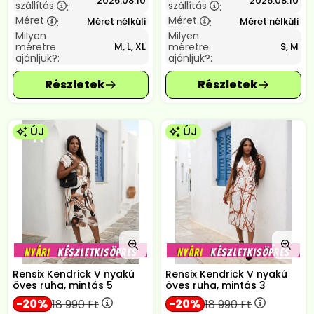
2026.08.10
2026.08.10
szállítás
szállítás
:
:
Méret
Méret
Méret nélküli
Méret nélküli
:
:
Milyen
Milyen
méretre
méretre
M, L, XL
S, M
ajánljuk?:
ajánljuk?:
ÚJ
ÚJ
Rensix Kendrick V nyakú
Rensix Kendrick V nyakú
öves ruha, mintás 5
öves ruha, mintás 3
20
20
18 990
Ft
18 990
Ft