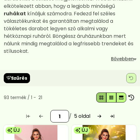
elkötelezett abban, hogy a legjobb minőségű
ruhákat
kínáljuk számodra. Fedezd fel széles
választékunkat és garantáltan megtalálod a
tökéletes darabot legyen szó alkalmi vagy
hétköznapi ruháról. Böngéssz áruházunkban mert
nálunk mindig megtalálod a legfrissebb trendeket és
stílusokat.
Szűrés
Összes termék a kategóriában
93
termék
1
21
5
ÚJ
ÚJ