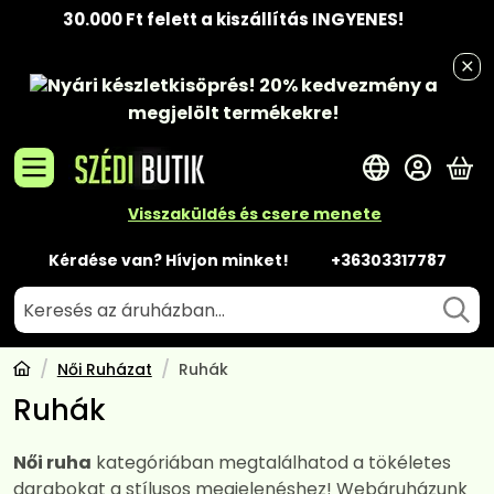
30.000 Ft felett a kiszállítás INGYENES!
Nyári készletkisöprés!
20% kedvezmény
a
megjelölt termékekre!
A 
Visszaküldés és csere menete
Kérdése van? Hívjon minket!
+36303317787
Női Ruházat
Ruhák
Ruhák
Női ruha
kategóriában megtalálhatod a tökéletes
darabokat a stílusos megjelenéshez! Webáruházunk