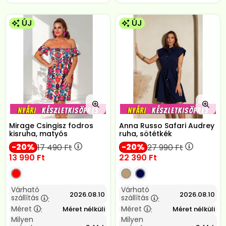
ÚJ
ÚJ
Mirage Csingisz fodros
Anna Russo Safari Audrey
kisruha, matyós
ruha, sötétkék
20
20
17 490
Ft
27 990
Ft
13 990
Ft
22 390
Ft
Várható
Várható
2026.08.10
2026.08.10
szállítás
szállítás
:
:
Méret
Méret
Méret nélküli
Méret nélküli
:
:
Milyen
Milyen