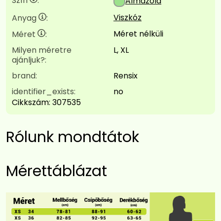
Szín
:
Almazöld
Viszkóz
Anyag
:
Méret nélküli
Méret
:
Milyen méretre
L, XL
ajánljuk?:
brand:
Rensix
identifier_exists:
no
Cikkszám:
307535
Rólunk mondtátok
Mérettáblázat