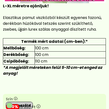
L-XL méretre ajánljuk!
Elasztikus pamut viszkózból készült egyenes fazonú,
derékban húzókával tetszés szerint szűkíthető,
zsebes, újjain lurex szálas anyaggal díszített ruha.
Termék mért adatai (cm-ben):*
Mellbőség:
100 cm
Derékbőség:
100 cm
Csípőbőség:
110 cm
*A megjelölt méreteken felül 5-10 cm-et enged az
anyag!
Szín
:
Almazöld
20
19 990
Ft