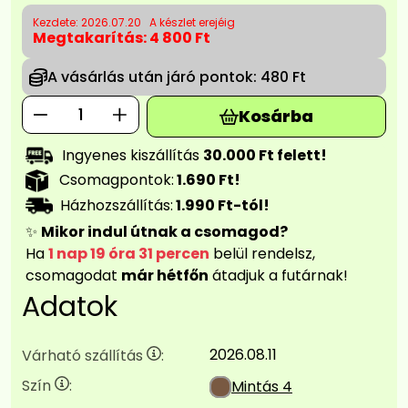
Kezdete: 2026.07.20
A készlet erejéig
Megtakarítás:
4 800 Ft
A vásárlás után járó pontok:
480 Ft
Kosárba
Ingyenes kiszállítás
30.000 Ft felett!
Csomagpontok:
1.690 Ft!
Házhozszállítás:
1.990 Ft-tól!
✨
Mikor indul útnak a csomagod?
Ha
1 nap 19 óra 31 percen
belül rendelsz,
csomagodat
már hétfőn
átadjuk a futárnak!
Adatok
2026.08.11
Várható szállítás
:
Szín
:
Mintás 4