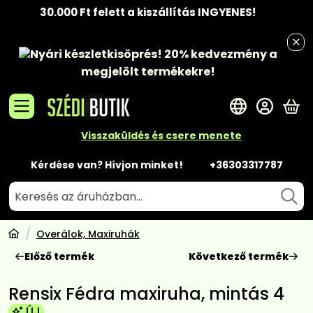
30.000 Ft felett a kiszállítás INGYENES!
Nyári készletkisöprés!
20% kedvezmény
a
megjelölt termékekre!
A 
Visszaküldés és csere menete
Kérdése van? Hívjon minket!
+36303317787
Overálok, Maxiruhák
Előző termék
Következő termék
Rensix Fédra maxiruha, mintás 4
ÚJ