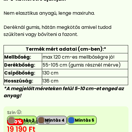
Nem elasztikus anyagú, lenge maxiruha.
Deréknál gumis, hátán megkötős amivel tudod
szűkíteni vagy bővíteni a fazont.
Termék mért adatai (cm-ben):*
Mellbőség:
max 120 cm-es mellbőségre jó!
Derékbőség:
55-105 cm (gumis résznél mérve)
Csípőbőség:
130 cm
Hosszúság:
136 cm
*A megjelölt méreteken felül 5-10 cm-et enged az
anyag!
Szín
:
Mintás 2
Mintás 4
Mintás 5
20
23 990
Ft
19 190
Ft