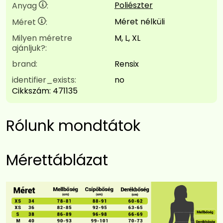
Poliészter
Anyag
:
Méret nélküli
Méret
:
Milyen méretre
M, L, XL
ajánljuk?:
brand:
Rensix
identifier_exists:
no
Cikkszám:
471135
Rólunk mondtátok
Mérettáblázat