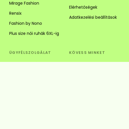
Mirage Fashion
Elérhetőségek
Rensix
Adatkezelési beállítások
Fashion by Nono
Plus size női ruhák 6XL-ig
ÜGYFÉLSZOLGÁLAT
KÖVESS MINKET
Visszaküldés és csere
Szédi Butik Webshop
info@szedibutik.hu
+36303317787
4220 Hajdúböszörmény,
Baltazár Dezső utca 18.