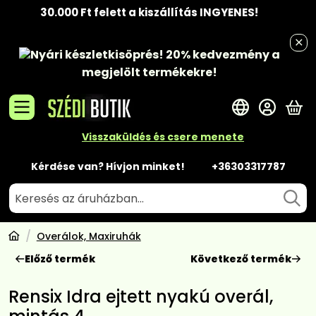
30.000 Ft felett a kiszállítás INGYENES!
Nyári készletkisöprés!
20% kedvezmény
a
megjelölt termékekre!
A 
Visszaküldés és csere menete
Kérdése van? Hívjon minket!
+36303317787
Overálok, Maxiruhák
Előző termék
Következő termék
Rensix Idra ejtett nyakú overál,