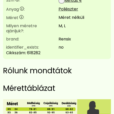
Szín
:
Mintás 4
Poliészter
Anyag
:
Méret nélküli
Méret
:
Milyen méretre
M, L
ajánljuk?:
brand:
Rensix
identifier_exists:
no
Cikkszám:
618282
Rólunk mondtátok
Mérettáblázat