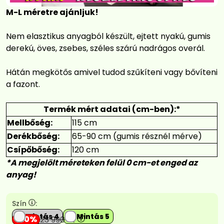
M-L méretre ajánljuk!
Nem elasztikus anyagból készült, ejtett nyakú, gumis
derekú, öves, zsebes, széles szárú nadrágos overál.
Hátán megkötős amivel tudod szűkíteni vagy bővíteni
a fazont.
Termék mért adatai (cm-ben):*
Mellbőség:
115 cm
Derékbőség:
65-90 cm (gumis résznél mérve)
Csípőbőség:
120 cm
*A megjelölt méreteken felül 0 cm-et enged az
anyag!
Szín
:
Mintás 4
Mintás 5
20
23 990
Ft