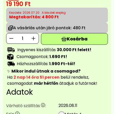
19 190
Ft
Kezdete: 2026.07.20
A készlet erejéig
Megtakarítás:
4 800 Ft
A vásárlás után járó pontok:
480 Ft
Kosárba
Ingyenes kiszállítás
30.000 Ft felett!
Csomagpontok:
1.690 Ft!
Házhozszállítás:
1.990 Ft-tól!
✨
Mikor indul útnak a csomagod?
Ha
2 nap 14 óra 51 percen
belül rendelsz,
csomagodat
már hétfőn
átadjuk a futárnak!
Adatok
2026.08.11
Várható szállítás
: