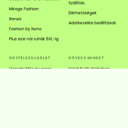
Szállítás
Mirage Fashion
Elérhetőségek
Rensix
Adatkezelési beállítások
Fashion by Nono
Plus size női ruhák 6XL-ig
ÜGYFÉLSZOLGÁLAT
KÖVESS MINKET
Visszaküldés és csere
Szédi Butik Webshop
info@szedibutik.hu
+36303317787
4220 Hajdúböszörmény,
Baltazár Dezső utca 18.