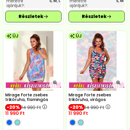
méretre
méretre
S, M, L
S, M
ajánljuk?:
ajánljuk?:
ÚJ
ÚJ
Mirage Forte zsebes
Mirage Forte zsebes
trikóruha, flamingós
trikóruha, virágos
20
20
14 990
Ft
14 990
Ft
11 990
Ft
11 990
Ft