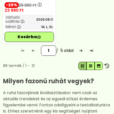
20
29 990
Ft
23 990
Ft
Várható
2026.08.11
szállítás
:
Méret
M, L, XL
:
5
Összes termék a kategóriában
86
termék
1
21
Milyen fazonú ruhát vegyek?
A ruha fazonjának kiválasztásakor nem csak az
aktuális trendeket és az egyedi stílust érdemes
figyelembe venni. Fontos odafigyelni a testalkatunkra
is. Ehhez szeretnénk egy kis segítséget nyújtani