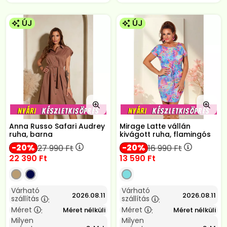
ÚJ
ÚJ
Anna Russo Safari Audrey
Mirage Latte vállán
ruha, barna
kivágott ruha, flamingós
20
20
27 990
Ft
16 990
Ft
22 390
Ft
13 590
Ft
Várható
Várható
2026.08.11
2026.08.11
szállítás
szállítás
:
:
Méret
Méret
Méret nélküli
Méret nélküli
:
:
Milyen
Milyen