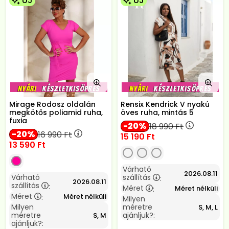
ÚJ
ÚJ
Mirage Rodosz oldalán
Rensix Kendrick V nyakú
megkötős poliamid ruha,
öves ruha, mintás 5
fuxia
20
18 990
Ft
20
16 990
Ft
15 190
Ft
13 590
Ft
Várható
2026.08.11
Várható
szállítás
:
2026.08.11
szállítás
:
Méret
Méret nélküli
:
Méret
Méret nélküli
:
Milyen
Milyen
méretre
S, M, L
méretre
ajánljuk?:
S, M
ajánljuk?: