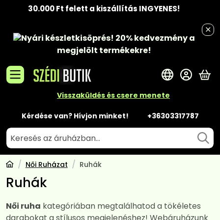
30.000 Ft felett a kiszállítás INGYENES!
Nyári készletkisöprés!
20% kedvezmény
a
megjelölt termékekre!
A 
Visszaküldés és csere menete
Kérdése van? Hívjon minket!
+36303317787
Női Ruházat
Ruhák
Ruhák
Női ruha
kategóriában megtalálhatod a tökéletes
darabokat a stílusos megjelenéshez! Webáruházunk