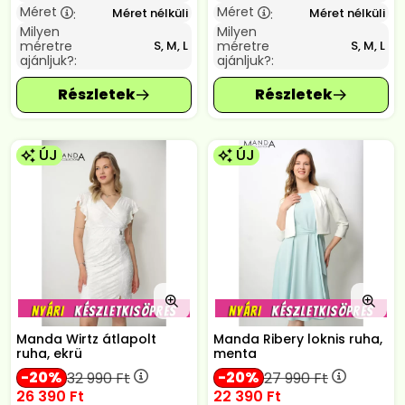
Méret
Méret
Méret nélküli
Méret nélküli
:
:
Milyen
Milyen
méretre
méretre
S, M, L
S, M, L
ajánljuk?:
ajánljuk?:
ÚJ
ÚJ
Manda Wirtz átlapolt
Manda Ribery loknis ruha,
ruha, ekrü
menta
20
20
32 990
Ft
27 990
Ft
26 390
Ft
22 390
Ft