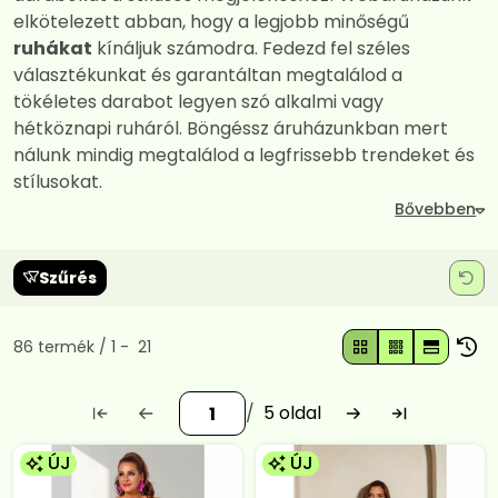
elkötelezett abban, hogy a legjobb minőségű
ruhákat
kínáljuk számodra. Fedezd fel széles
választékunkat és garantáltan megtalálod a
tökéletes darabot legyen szó alkalmi vagy
hétköznapi ruháról. Böngéssz áruházunkban mert
nálunk mindig megtalálod a legfrissebb trendeket és
stílusokat.
Szűrés
Összes termék a kategóriában
86
termék
1
21
5
ÚJ
ÚJ