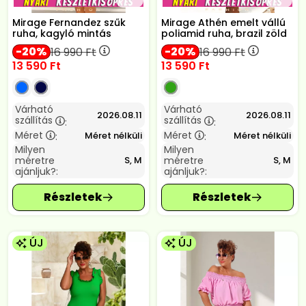
Mirage Fernandez szűk
Mirage Athén emelt vállú
ruha, kagyló mintás
poliamid ruha, brazil zöld
20
20
16 990
Ft
16 990
Ft
13 590
Ft
13 590
Ft
Várható
Várható
2026.08.11
2026.08.11
szállítás
szállítás
:
:
Méret
Méret
Méret nélküli
Méret nélküli
:
:
Milyen
Milyen
méretre
méretre
S, M
S, M
ajánljuk?:
ajánljuk?:
ÚJ
ÚJ