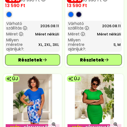
13 590
Ft
13 590
Ft
Várható
Várható
2026.08.11
2026.08.11
szállítás
szállítás
:
:
Méret
Méret
Méret nélküli
Méret nélküli
:
:
Milyen
Milyen
méretre
méretre
XL, 2XL, 3XL
S, M
ajánljuk?:
ajánljuk?:
ÚJ
ÚJ