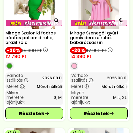
Mirage Szaloniki fodros
Mirage Szenegál gyűrt
pántos poliamid ruha,
gumis derekú ruha,
brazil zöld
babarózsaszín
20
20
15 990
Ft
17 990
Ft
12 790
Ft
14 390
Ft
Várható
Várható
2026.08.11
2026.08.11
szállítás
szállítás
:
:
Méret
Méret
Méret nélküli
Méret nélküli
:
:
Milyen
Milyen
méretre
méretre
S, M
M, L, XL
ajánljuk?:
ajánljuk?: