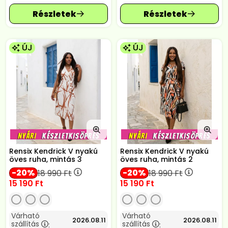
ÚJ
ÚJ
Rensix Kendrick V nyakú
Rensix Kendrick V nyakú
öves ruha, mintás 3
öves ruha, mintás 2
20
20
18 990
Ft
18 990
Ft
15 190
Ft
15 190
Ft
Várható
Várható
2026.08.11
2026.08.11
szállítás
szállítás
:
: