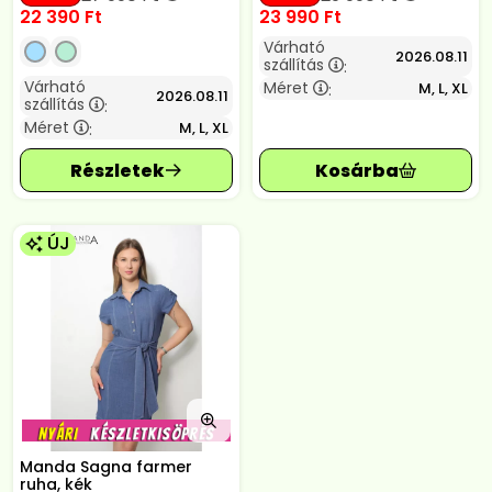
22 390
Ft
23 990
Ft
Várható
2026.08.11
szállítás
:
Várható
Méret
M, L, XL
:
2026.08.11
szállítás
:
Méret
M, L, XL
:
ÚJ
Manda Sagna farmer
ruha, kék