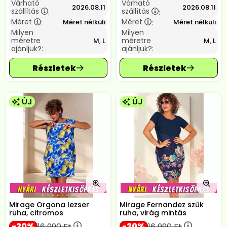
Várható
Várható
2026.08.11
2026.08.11
szállítás
szállítás
:
:
Méret
Méret
Méret nélküli
Méret nélküli
:
:
Milyen
Milyen
méretre
méretre
M, L
M, L
ajánljuk?:
ajánljuk?:
ÚJ
ÚJ
Mirage Orgona lezser
Mirage Fernandez szűk
ruha, citromos
ruha, virág mintás
20
20
16 990
Ft
16 990
Ft