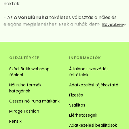
nektek:
- Az
A vonalú ruha
tökéletes választás a nőies és
elegáns megjelenéshez. Ezek a ruhák kiemelik a
dekoltázst, miközben derék vagy csípő vonalától
kezdve fokozatos kiszélesednek így mindent
elrejtenek amit nem szeretnénk láttatni. A széles
szabásuk és a megfelelően kiválasztott anyagok
OLDALTÉRKÉP
INFORMÁCIÓK
kombinációja garantálja a maximális kényelmet és a
vonzó megjelenést. Tökéletes választás alkalomra és
Szédi Butik webshop
Általános szerződési
hétköznapra is.
főoldal
feltételek
Női ruha termék
Adatkezelési tájékoztató
- Az
Ingruha
egy igazi jolly joker darab. Számos stílus
kategóriák
közül választhatsz. Az ingruhák ideálisak a laza és
Fizetés
sikkes megjelenéhez. Az ingruhák sokoldalúságuk
Összes női ruha márkánk
Szállítás
révén tökéletesek lehetnek alkalmi és hétköznapi
Mirage Fashion
viseletnek is, kombináld kiegészítőkkel vagy egy
Elérhetőségek
szuper övvel. Alacsony hölgyeknek javasoljuk a
Rensix
Adatkezelési beállítások
függőleges csíkozású darabokat mert optikailag