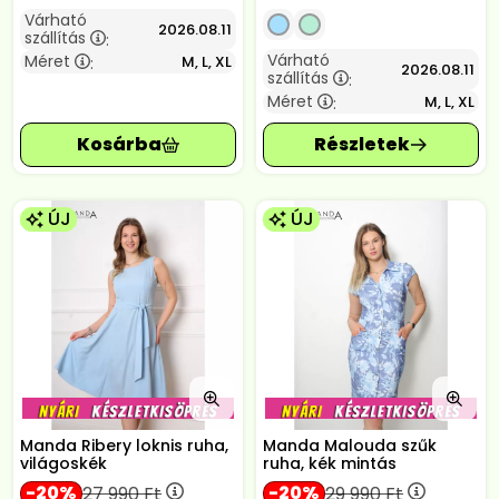
Várható
2026.08.11
szállítás
:
Várható
Méret
M, L, XL
:
2026.08.11
szállítás
:
Méret
M, L, XL
:
ÚJ
ÚJ
Manda Ribery loknis ruha,
Manda Malouda szűk
világoskék
ruha, kék mintás
20
20
27 990
Ft
29 990
Ft