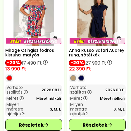
Mirage Csingisz fodros
Anna Russo Safari Audrey
kisruha, matyós
ruha, sötétkék
20
20
17 490
Ft
27 990
Ft
13 990
Ft
22 390
Ft
Várható
Várható
2026.08.11
2026.08.11
szállítás
szállítás
:
:
Méret
Méret
Méret nélküli
Méret nélküli
:
:
Milyen
Milyen
méretre
méretre
S, M, L
S, M, L
ajánljuk?:
ajánljuk?: