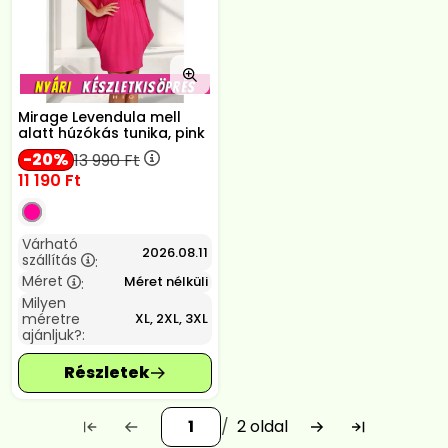
Mirage Levendula mell
alatt húzókás tunika, pink
20
13 990
Ft
11 190
Ft
Várható
2026.08.11
szállítás
:
Méret
Méret nélküli
:
Milyen
méretre
XL, 2XL, 3XL
ajánljuk?:
2