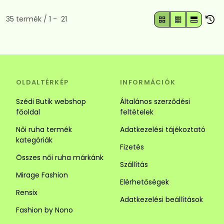
Összes termék a kategóriában
35
termék
1
21
OLDALTÉRKÉP
INFORMÁCIÓK
Szédi Butik webshop
Általános szerződési
főoldal
feltételek
Női ruha termék
Adatkezelési tájékoztató
kategóriák
Fizetés
Összes női ruha márkánk
Szállítás
Mirage Fashion
Elérhetőségek
Rensix
Adatkezelési beállítások
Fashion by Nono