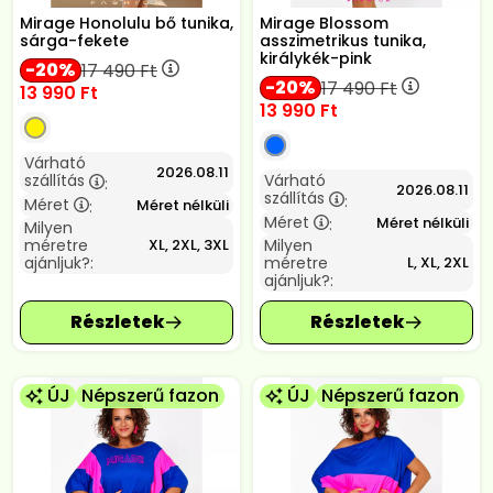
Mirage Honolulu bő tunika,
Mirage Blossom
sárga-fekete
asszimetrikus tunika,
királykék-pink
20
17 490
Ft
20
17 490
Ft
13 990
Ft
13 990
Ft
Várható
2026.08.11
szállítás
Várható
:
2026.08.11
szállítás
:
Méret
Méret nélküli
:
Méret
Méret nélküli
:
Milyen
méretre
Milyen
XL, 2XL, 3XL
ajánljuk?:
méretre
L, XL, 2XL
ajánljuk?:
ÚJ
Népszerű fazon
ÚJ
Népszerű fazon