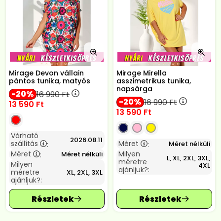
Mirage Devon vállain
Mirage Mirella
pántos tunika, matyós
asszimetrikus tunika,
napsárga
20
16 990
Ft
20
16 990
Ft
13 590
Ft
13 590
Ft
Várható
2026.08.11
szállítás
Méret
Méret nélküli
:
:
Méret
Milyen
Méret nélküli
:
L, XL, 2XL, 3XL,
méretre
Milyen
4XL
ajánljuk?:
méretre
XL, 2XL, 3XL
ajánljuk?: