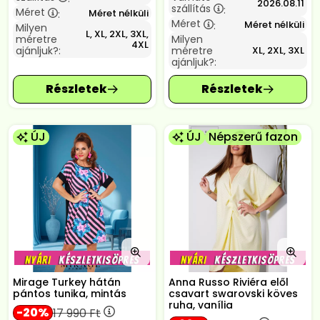
2026.08.11
szállítás
:
Méret
Méret nélküli
:
Méret
Méret nélküli
:
Milyen
L, XL, 2XL, 3XL,
méretre
Milyen
4XL
ajánljuk?:
méretre
XL, 2XL, 3XL
ajánljuk?:
ÚJ
ÚJ
Népszerű fazon
Mirage Turkey hátán
Anna Russo Riviéra elől
pántos tunika, mintás
csavart swarovski köves
ruha, vanília
20
17 990
Ft