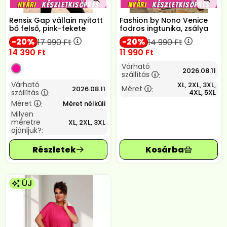
Rensix Gap vállain nyitott
Fashion by Nono Venice
bő felső, pink-fekete
fodros ingtunika, zsálya
20
20
17 990
Ft
14 990
Ft
14 390
Ft
11 990
Ft
Várható
2026.08.11
szállítás
:
Várható
XL, 2XL, 3XL,
Méret
2026.08.11
:
szállítás
4XL, 5XL
:
Méret
Méret nélküli
:
Milyen
méretre
XL, 2XL, 3XL
ajánljuk?:
ÚJ