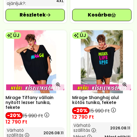
4XL
ajánljuk?:
ÚJ
ÚJ
Mirage Tiffany vállain
Mirage Shanghaj alul
nyitott lezser tunika,
kötős tunika, fekete
fekete
20
15 990
Ft
20
15 990
Ft
12 790
Ft
12 790
Ft
Várható
2026.08.11
Várható
szállítás
:
2026.08.11
szállítás
:
Méret
Méret nélküli