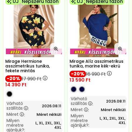
ÚJ
Népszerű fazon
ÚJ
Népszerű fazon
Mirage Hermione
Mirage Alíz asszimetrikus
asszimetrikus tunika,
tunika, marine kék-ekrü
fekete mintás
20
16 990
Ft
20
17 990
Ft
13 590
Ft
14 390
Ft
Várható
2026.08.11
Várható
szállítás
:
2026.08.11
szállítás
:
Méret
Méret nélküli
:
Méret
Méret nélküli
:
Milyen
L, XL, 2XL, 3XL,
Milyen
méretre
4XL
L, XL, 2XL, 3XL,
méretre
ajánljuk?:
4XL
ajánljuk?: