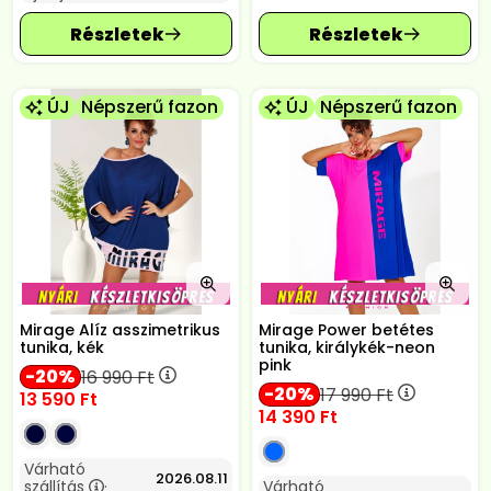
ÚJ
Népszerű fazon
ÚJ
Népszerű fazon
Mirage Alíz asszimetrikus
Mirage Power betétes
tunika, kék
tunika, királykék-neon
pink
20
16 990
Ft
20
17 990
Ft
13 590
Ft
14 390
Ft
Várható
2026.08.11
szállítás
Várható
: