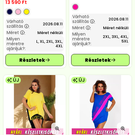
13 590
Ft
Várható
2026.08.11
Várható
szállítás
:
2026.08.11
szállítás
:
Méret
Méret nélküli
:
Méret
Méret nélküli
:
Milyen
2XL, 3XL, 4XL,
Milyen
méretre
5XL
L, XL, 2XL, 3XL,
méretre
ajánljuk?:
4XL
ajánljuk?:
ÚJ
ÚJ