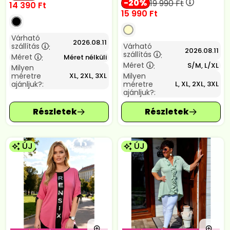
20
19 990
Ft
14 390
Ft
15 990
Ft
Várható
2026.08.11
szállítás
Várható
:
2026.08.11
szállítás
:
Méret
Méret nélküli
:
Méret
S/M, L/XL
:
Milyen
méretre
Milyen
XL, 2XL, 3XL
ajánljuk?:
méretre
L, XL, 2XL, 3XL
ajánljuk?:
ÚJ
ÚJ