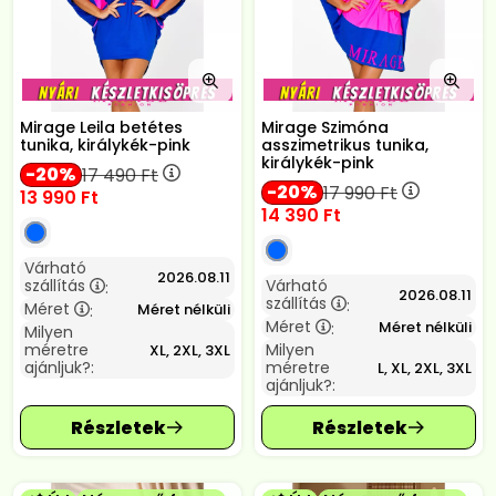
Mirage Leila betétes
Mirage Szimóna
tunika, királykék-pink
asszimetrikus tunika,
királykék-pink
20
17 490
Ft
20
17 990
Ft
13 990
Ft
14 390
Ft
Várható
2026.08.11
szállítás
Várható
:
2026.08.11
szállítás
:
Méret
Méret nélküli
:
Méret
Méret nélküli
:
Milyen
méretre
Milyen
XL, 2XL, 3XL
ajánljuk?:
méretre
L, XL, 2XL, 3XL
ajánljuk?: