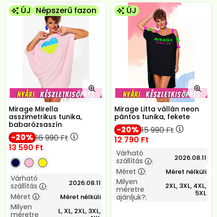
ÚJ
Népszerű fazon
ÚJ
Mirage Mirella
Mirage Litta vállán neon
asszimetrikus tunika,
pántos tunika, fekete
babarózsaszín
20
15 990
Ft
20
16 990
Ft
12 790
Ft
13 590
Ft
Várható
2026.08.11
szállítás
:
Méret
Méret nélküli
:
Várható
Milyen
2026.08.11
2XL, 3XL, 4XL,
szállítás
:
méretre
5XL
Méret
Méret nélküli
ajánljuk?:
:
Milyen
L, XL, 2XL, 3XL,
méretre