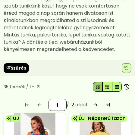
szebb tunikáink közül, hogy ne csak komfortosan
érezd magad a nap során hanem divatosan is!
Kínálatunkban megtalálhatod a stílusodnak és
méretednek legmegfelelőbb gyöngyszemeket.
Mintás tunika, pulcsi tunika, lepel tunika, vastag kötött
tunika? A döntés a tied, webáruházunkból
kényelmesen megrendelheted a kedvencedet.
Szűrés
Összes termék a kategóriában
35
termék
1
21
2
ÚJ
ÚJ
Népszerű fazon