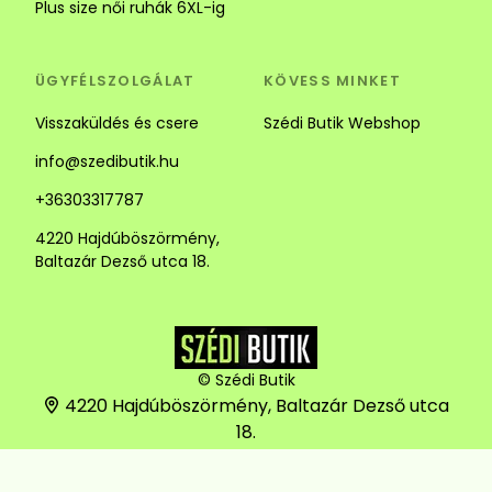
Plus size női ruhák 6XL-ig
ÜGYFÉLSZOLGÁLAT
KÖVESS MINKET
Visszaküldés és csere
Szédi Butik Webshop
info@szedibutik.hu
+36303317787
4220 Hajdúböszörmény,
Baltazár Dezső utca 18.
© Szédi Butik
4220 Hajdúböszörmény, Baltazár Dezső utca
18.
+36303317787
info@szedibutik.hu