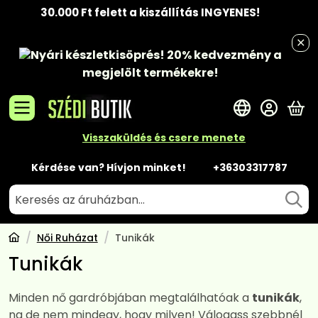
30.000 Ft felett a kiszállítás INGYENES!
Nyári készletkisöprés!
20% kedvezmény
a
megjelölt termékekre!
A 
Visszaküldés és csere menete
Kérdése van? Hívjon minket!
+36303317787
Női Ruházat
Tunikák
Tunikák
Minden nő gardróbjában megtalálhatóak a
tunikák
,
na de nem mindegy, hogy milyen! Válogass szebbnél