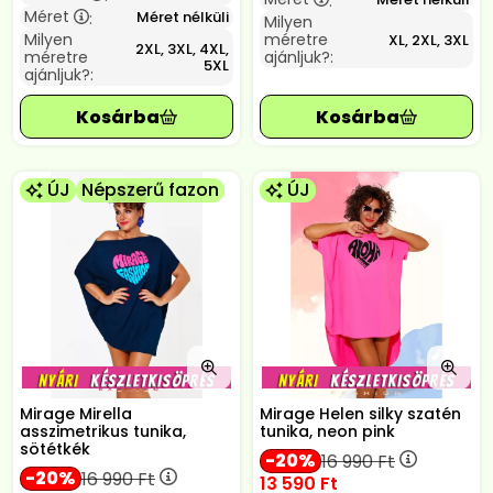
:
Méret
Méret nélküli
:
Milyen
Milyen
méretre
XL, 2XL, 3XL
2XL, 3XL, 4XL,
méretre
ajánljuk?:
5XL
ajánljuk?:
ÚJ
Népszerű fazon
ÚJ
Mirage Mirella
Mirage Helen silky szatén
asszimetrikus tunika,
tunika, neon pink
sötétkék
20
16 990
Ft
20
16 990
Ft
13 590
Ft