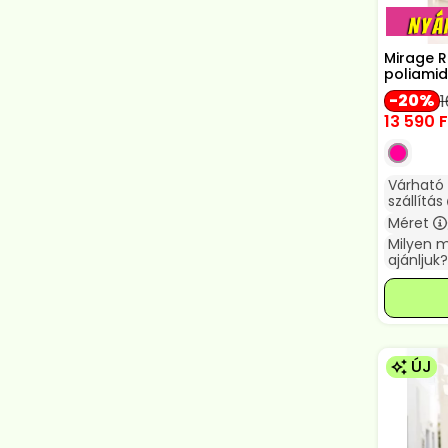
Mirage 
poliamid
20
1
13 590
F
Várható
szállítás
Méret
Milyen 
ajánljuk?
ÚJ