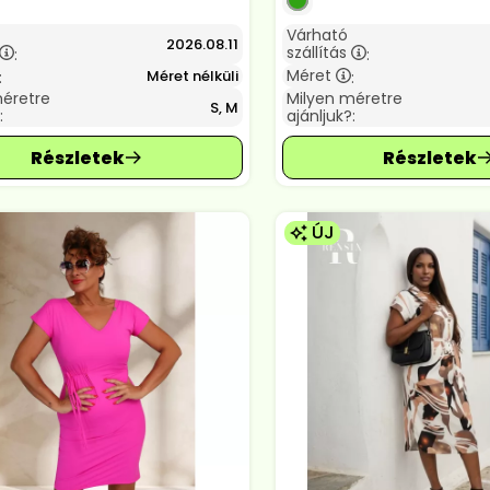
Várható
2026.08.11
szállítás
:
:
Méret
Méret nélküli
:
:
méretre
Milyen méretre
S, M
:
ajánljuk?:
ÚJ