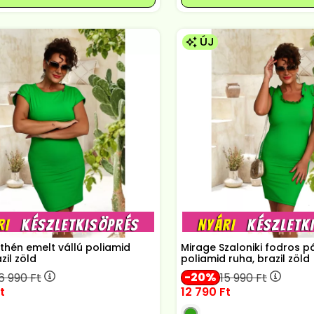
ÚJ
thén emelt vállú poliamid
Mirage Szaloniki fodros p
zil zöld
poliamid ruha, brazil zöld
20
6 990
Ft
15 990
Ft
t
12 790
Ft