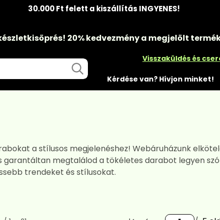
30.000 Ft felett a kiszállítás INGYENES!
készletkisöprés!
20% kedvezmény
a megjelölt termé
Visszaküldés és cse
Kérdése van? Hívjon minket!
rabokat a stílusos megjelenéshez! Webáruházunk elköte
és garantáltan megtalálod a tökéletes darabot legyen szó
sebb trendeket és stílusokat.