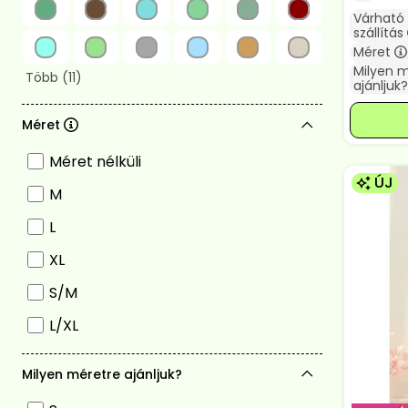
Várható
szállítás
Méret
Milyen 
ajánljuk?
Méret
Méret nélküli
ÚJ
M
L
XL
S/M
L/XL
Milyen méretre ajánljuk?