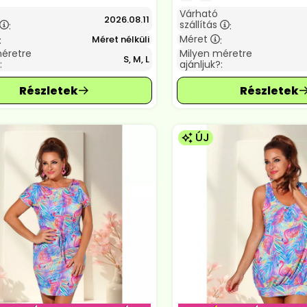
Várható
2026.08.11
szállítás
:
:
Méret
Méret nélküli
:
:
méretre
Milyen méretre
S, M, L
:
ajánljuk?:
ÚJ