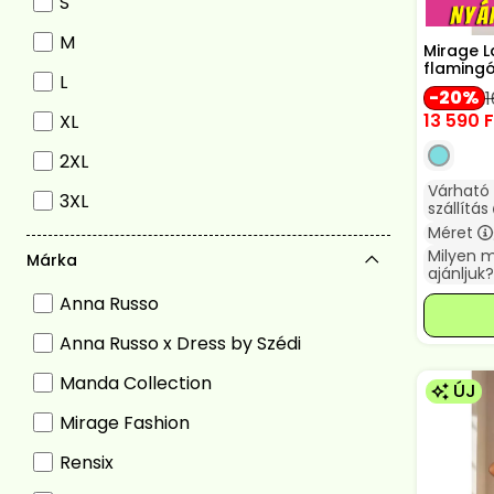
S
M
Mirage L
flaming
L
20
1
13 590
F
XL
2XL
Várható
3XL
szállítás
Méret
Milyen 
Márka
ajánljuk?
Anna Russo
Anna Russo x Dress by Szédi
Manda Collection
ÚJ
Mirage Fashion
Rensix