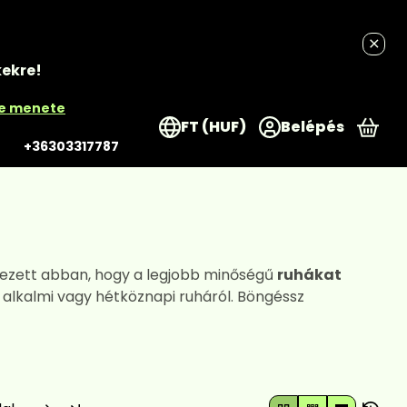
kekre!
re menete
FT (HUF)
Belépés
A k
+36303317787
lezett abban, hogy a legjobb minőségű
ruhákat
 alkalmi vagy hétköznapi ruháról. Böngéssz