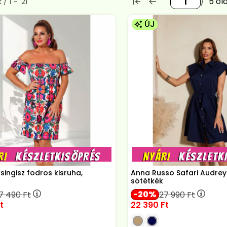
5
rmék a kategóriában
k
1
21
ÚJ
singisz fodros kisruha,
Anna Russo Safari Audrey
sötétkék
20
17 490
Ft
27 990
Ft
t
22 390
Ft