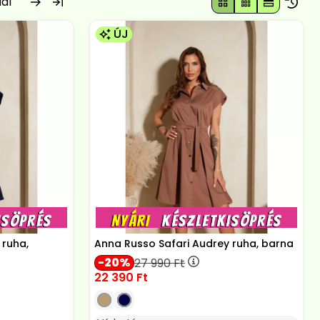
ÚJ
 ruha,
Anna Russo Safari Audrey ruha, barna
20
27 990
Ft
22 390
Ft