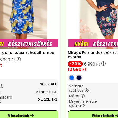
rgona lezser ruha, citromos
Mirage Fernandez szűk ruh
mintás
6 990
Ft
20
16 990
Ft
t
13 590
Ft
2026.08.11
Várható
:
szállítás
:
Méret nélküli
:
Méret
:
méretre
XL, 2XL, 3XL
:
Milyen méretre
ajánljuk?: