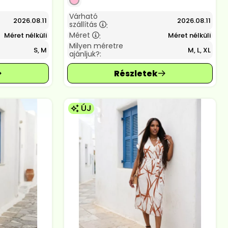
Várható
2026.08.11
2026.08.11
szállítás
:
Méret
Méret nélküli
Méret nélküli
:
Milyen méretre
S, M
M, L, XL
ajánljuk?:
ÚJ