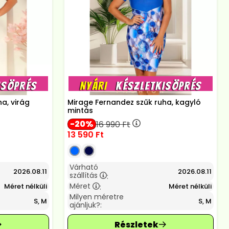
a, virág
Mirage Fernandez szűk ruha, kagyló
mintás
20
16 990
Ft
13 590
Ft
Várható
2026.08.11
2026.08.11
szállítás
:
Méret
Méret nélküli
Méret nélküli
:
Milyen méretre
S, M
S, M
ajánljuk?: