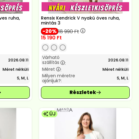
ves ruha,
Rensix Kendrick V nyakú öves ruha,
mintás 3
20
18 990
Ft
15 190
Ft
Várható
2026.08.11
2026.08.11
szállítás
:
Méret
Méret nélküli
Méret nélküli
:
Milyen méretre
S, M, L
S, M, L
ajánljuk?:
ÚJ