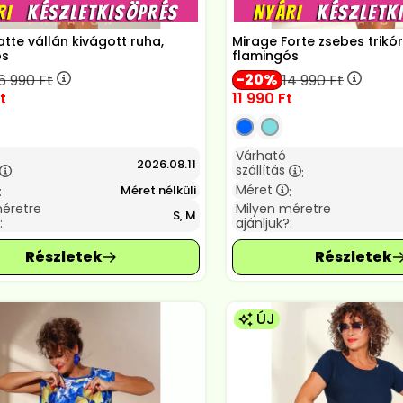
atte vállán kivágott ruha,
Mirage Forte zsebes trikó
ós
flamingós
20
6 990
Ft
14 990
Ft
t
11 990
Ft
Várható
2026.08.11
szállítás
:
:
Méret
Méret nélküli
:
:
méretre
Milyen méretre
S, M
:
ajánljuk?:
ÚJ