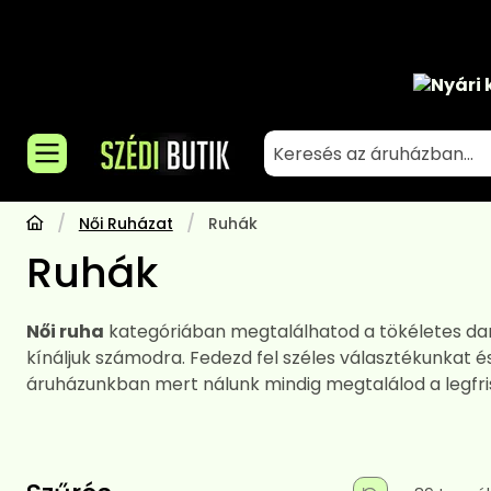
Nyári 
Női Ruházat
Ruhák
Ruhák
Női ruha
kategóriában megtalálhatod a tökéletes da
kínáljuk számodra. Fedezd fel széles választékunkat 
áruházunkban mert nálunk mindig megtalálod a legfris