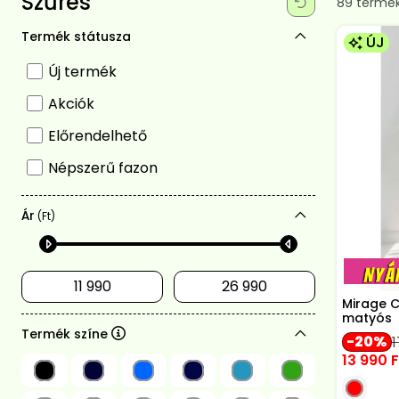
Szűrés
Összes te
89
termé
Termék státusza
ÚJ
Új termék
Akciók
Előrendelhető
Népszerű fazon
Ár
(Ft)
Mirage C
matyós
Termék színe
20
13 990
F