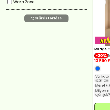
Warp Zone
Szűrés törlése
Mirage O
20
1
13 590
F
Várható
szállítás
Méret
Milyen 
ajánljuk?