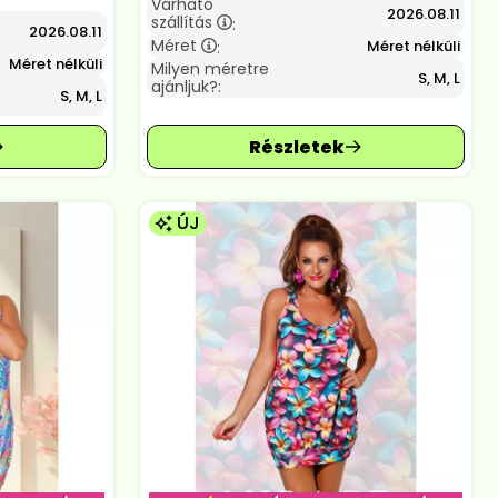
Várható
2026.08.11
szállítás
:
2026.08.11
Méret
Méret nélküli
:
Méret nélküli
Milyen méretre
S, M, L
ajánljuk?:
S, M, L
ÚJ