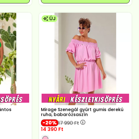
ÚJ
ántos
Mirage Szenegál gyűrt gumis derekú
ruha, babarózsaszín
20
17 990
Ft
14 390
Ft