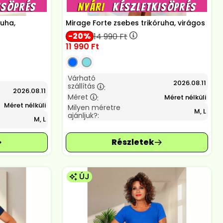
ruha,
Mirage Forte zsebes trikóruha, virágos
20
14 990
Ft
11 990
Ft
Várható
2026.08.11
szállítás
:
2026.08.11
Méret
Méret nélküli
:
Méret nélküli
Milyen méretre
M, L
ajánljuk?:
M, L
ÚJ