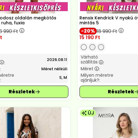
Rodosz oldalán megkötős
Rensix Kendrick V nyakú ö
 ruha, fuxia
mintás 5
20
6 990
Ft
18 990
Ft
t
15 190
Ft
Várható
2026.08.11
szállítás
:
:
Méret
Méret nélküli
:
:
méretre
Milyen méretre
S, M
:
ajánljuk?:
ÚJ