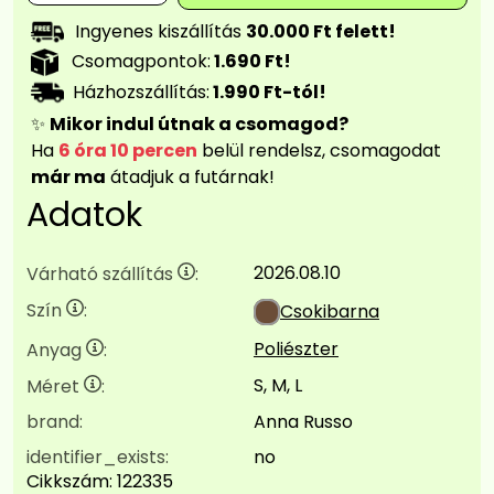
Ingyenes kiszállítás
30.000 Ft felett!
Csomagpontok:
1.690 Ft!
Házhozszállítás:
1.990 Ft-tól!
✨
Mikor indul útnak a csomagod?
Ha
6 óra 10 percen
belül rendelsz, csomagodat
már ma
átadjuk a futárnak!
Adatok
2026.08.10
Várható szállítás
:
Szín
:
Csokibarna
Poliészter
Anyag
:
S, M, L
Méret
:
brand:
Anna Russo
identifier_exists:
no
Cikkszám:
122335