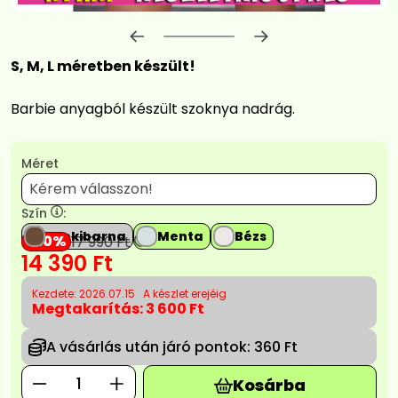
Előrehaladás:
0
%
S, M, L méretben készült!
Barbie anyagból készült szoknya nadrág.
Méret
Szín
:
Csokibarna
Menta
Bézs
20
17 990
Ft
14 390
Ft
Kezdete: 2026.07.15
A készlet erejéig
Megtakarítás:
3 600 Ft
A vásárlás után járó pontok:
360 Ft
Kosárba