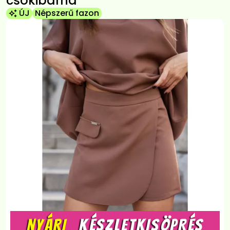
csokibarna
ÚJ
Népszerű fazon