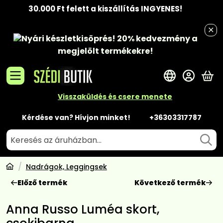
30.000 Ft felett a kiszállítás INGYENES!
Nyári készletkisöprés!
20% kedvezmény
a
megjelölt termékekre!
A 
Visszaküldés és csere menete
Kérdése van? Hívjon minket!
+36303317787
Nadrágok, Leggingsek
Előző termék
Következő termék
Anna Russo Luméa skort,