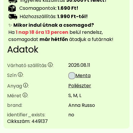
Ingyenes kiszállítás
30.000 Ft felett!
Csomagpontok:
1.690 Ft!
Házhozszállítás:
1.990 Ft-tól!
✨
Mikor indul útnak a csomagod?
Ha
1 nap 18 óra 13 percen
belül rendelsz,
csomagodat
már hétfőn
átadjuk a futárnak!
Adatok
2026.08.11
Várható szállítás
:
Szín
:
Menta
Poliészter
Anyag
:
S, M, L
Méret
:
brand:
Anna Russo
identifier_exists:
no
Cikkszám:
449137