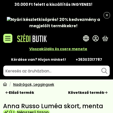
30.000 Ft felett a kiszállítás INGYENES!
Nyári készletkisöprés!
20% kedvezmény
a
megjelölt termékekre!
A 
Visszaküldés és csere menete
Kérdése van? Hívjon minket!
+36303317787
Nadrágok, Leggingsek
Előző termék
Következő termék
Anna Russo Luméa skort, menta
ÚJ
Népszerű fazon