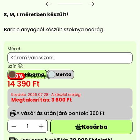
Előrehaladás:
0
%
S, M, L méretben készült!
Barbie anyagból készült szoknya nadrág.
Méret
Szín
:
Csokibarna
Menta
20
17 990
Ft
14 390
Ft
Kezdete: 2026.07.28
A készlet erejéig
Megtakarítás:
3 600 Ft
A vásárlás után járó pontok:
360 Ft
Kosárba