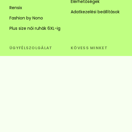
Elérhetőségek
Rensix
Adatkezelési beállítások
Fashion by Nono
Plus size női ruhák 6XL-ig
ÜGYFÉLSZOLGÁLAT
KÖVESS MINKET
Visszaküldés és csere
Szédi Butik Webshop
info@szedibutik.hu
+36303317787
4220 Hajdúböszörmény,
Baltazár Dezső utca 18.
© Szédi Butik