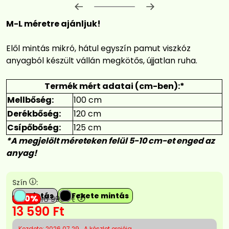
Előrehaladás:
0
%
M-L méretre ajánljuk!
Elől mintás mikró, hátul egyszín pamut viszkóz
anyagból készült vállán megkötős, újjatlan ruha.
Termék mért adatai (cm-ben):*
Mellbőség:
100 cm
Derékbőség:
120 cm
Csípőbőség:
125 cm
*A megjelölt méreteken felül 5-10 cm-et enged az
anyag!
Szín
:
Mintás
Fekete mintás
20
16 990
Ft
13 590
Ft
Kezdete: 2026.07.29
A készlet erejéig