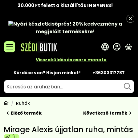
30.000 Ft felett a kiszállítás INGYENES!
Nyári készletkisöprés!
20% kedvezmény
a
megjelölt termékekre!
A 
Visszaküldés és csere menete
Kérdése van? Hívjon minket!
+36303317787
Ruhák
Előző termék
Következő termék
Mirage Alexis újjatlan ruha, mintás
ÚJ