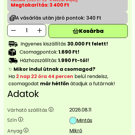
Megtakarítás:
3 400 Ft
A vásárlás után járó pontok:
340 Ft
Kosárba
Ingyenes kiszállítás
30.000 Ft felett!
Csomagpontok:
1.690 Ft!
Házhozszállítás:
1.990 Ft-tól!
✨
Mikor indul útnak a csomagod?
Ha
2 nap 22 óra 44 percen
belül rendelsz,
csomagodat
már hétfőn
átadjuk a futárnak!
Adatok
2026.08.11
Várható szállítás
:
Szín
:
Mintás
Mikró
Anyag
: