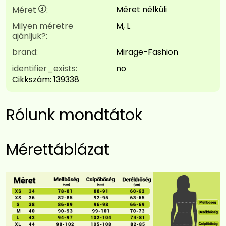
Méret nélküli
Méret
:
Milyen méretre
M, L
ajánljuk?:
brand:
Mirage-Fashion
identifier_exists:
no
Cikkszám:
139338
Rólunk mondtátok
Mérettáblázat