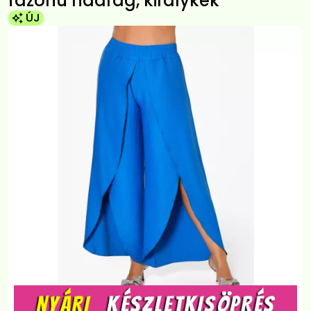
fazonú nadrág, királykék
ÚJ