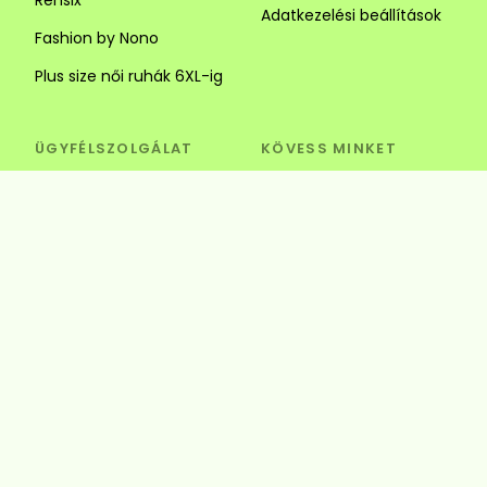
Adatkezelési beállítások
Fashion by Nono
Plus size női ruhák 6XL-ig
ÜGYFÉLSZOLGÁLAT
KÖVESS MINKET
Visszaküldés és csere
Szédi Butik Webshop
info@szedibutik.hu
+36303317787
4220 Hajdúböszörmény,
Baltazár Dezső utca 18.
© Szédi Butik
4220 Hajdúböszörmény, Baltazár Dezső utca