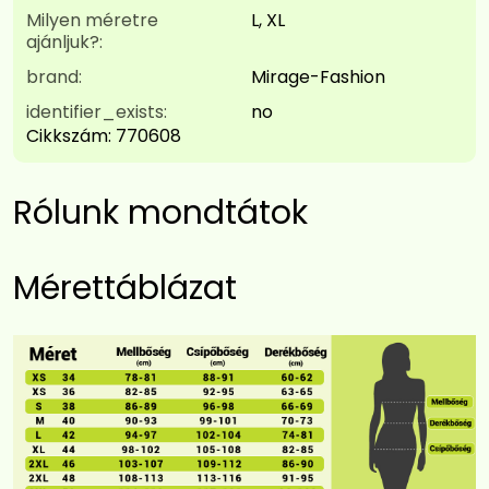
Milyen méretre
L, XL
ajánljuk?:
brand:
Mirage-Fashion
identifier_exists:
no
Cikkszám:
770608
Rólunk mondtátok
Mérettáblázat