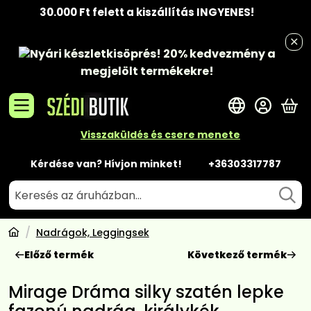
30.000 Ft felett a kiszállítás INGYENES!
Nyári készletkisöprés!
20% kedvezmény
a
megjelölt termékekre!
A 
Visszaküldés és csere menete
Kérdése van? Hívjon minket!
+36303317787
Nadrágok, Leggingsek
Előző termék
Következő termék
Mirage Dráma silky szatén lepke