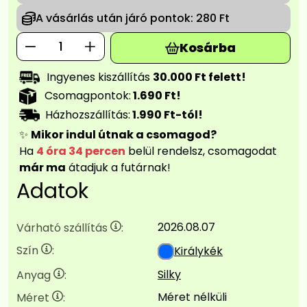
A vásárlás után járó pontok:
280 Ft
Kosárba
Ingyenes kiszállítás
30.000 Ft felett!
Csomagpontok:
1.690 Ft!
Házhozszállítás:
1.990 Ft-tól!
✨
Mikor indul útnak a csomagod?
Ha
4 óra 34 percen
belül rendelsz, csomagodat
már ma
átadjuk a futárnak!
Adatok
2026.08.07
Várható szállítás
:
Szín
:
Királykék
Silky
Anyag
:
Méret nélküli
Méret
: