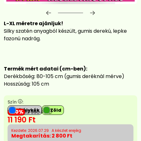
Előrehaladás:
0
%
L-XL méretre ajánljuk!
Silky szatén anyagból készült, gumis derekú, lepke
fazonú nadrág.
Termék mért adatai (cm-ben):
Derékbőség: 80-105 cm (gumis deréknál mérve)
Hosszúság: 105 cm
Szín
:
Királykék
Zöld
20
13 990
Ft
11 190
Ft
Kezdete: 2026.07.29
A készlet erejéig
Megtakarítás:
2 800 Ft