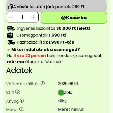
A vásárlás után járó pontok:
280 Ft
Kosárba
Ingyenes kiszállítás
30.000 Ft felett!
Csomagpontok:
1.690 Ft!
Házhozszállítás:
1.990 Ft-tól!
✨
Mikor indul útnak a csomagod?
Ha
4 óra 23 percen
belül rendelsz, csomagodat
már ma
átadjuk a futárnak!
Adatok
2026.08.10
Várható szállítás
:
Szín
:
Zöld
Silky
Anyag
:
Méret nélküli
Méret
: