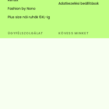
Adatkezelési beállítások
Fashion by Nono
Plus size női ruhák 6XL-ig
ÜGYFÉLSZOLGÁLAT
KÖVESS MINKET
Visszaküldés és csere
Szédi Butik Webshop
info@szedibutik.hu
+36303317787
4220 Hajdúböszörmény,
Baltazár Dezső utca 18.
© Szédi Butik
4220 Hajdúböszörmény, Baltazár Dezső utca