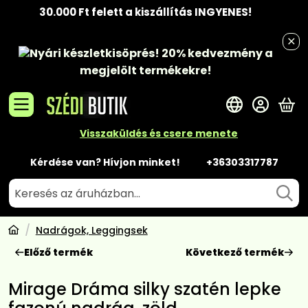
30.000 Ft felett a kiszállítás INGYENES!
Nyári készletkisöprés!
20% kedvezmény
a
megjelölt termékekre!
A 
Visszaküldés és csere menete
Kérdése van? Hívjon minket!
+36303317787
Nadrágok, Leggingsek
Előző termék
Következő termék
Mirage Dráma silky szatén lepke