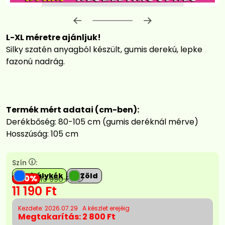
Előrehaladás:
0
%
L-XL méretre ajánljuk!
Silky szatén anyagból készült, gumis derekú, lepke
fazonú nadrág.
Termék mért adatai (cm-ben):
Derékbőség: 80-105 cm (gumis deréknál mérve)
Hosszúság: 105 cm
Szín
:
Királykék
Zöld
20
13 990
Ft
11 190
Ft
Kezdete: 2026.07.29
A készlet erejéig
Megtakarítás:
2 800 Ft