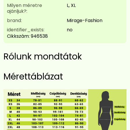
Milyen méretre
L, XL
ajánljuk?:
brand:
Mirage-Fashion
identifier_exists:
no
Cikkszám:
946538
Rólunk mondtátok
Mérettáblázat