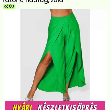
fazonú nadrág, zöld
ÚJ