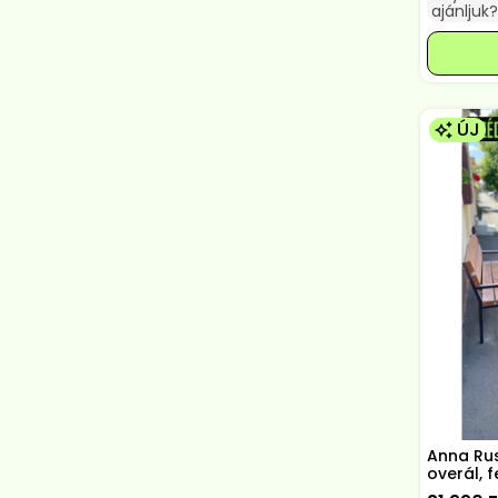
ajánljuk?
ÚJ
Anna Rus
overál, 