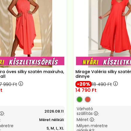
ira öves silky szatén maxiruha,
Mirage Valéria silky szaté
all
dinnye
20
7 990
Ft
18 490
Ft
t
14 790
Ft
Várható
2026.08.11
szállítás
:
:
Méret
Méret nélküli
:
:
méretre
Milyen méretre
S, M, L, XL
:
ajánljuk?: