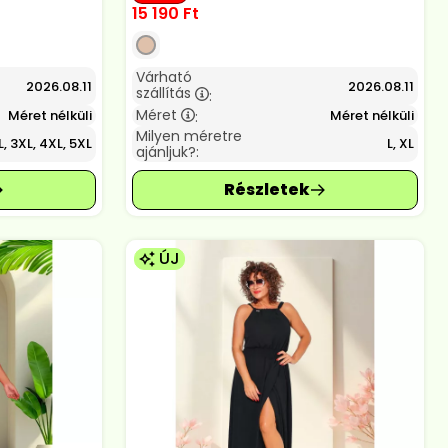
15 190
Ft
Várható
2026.08.11
2026.08.11
szállítás
:
Méret
Méret nélküli
Méret nélküli
:
Milyen méretre
, 3XL, 4XL, 5XL
L, XL
ajánljuk?:
ÚJ