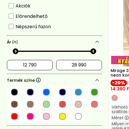
Akciók
Előrendelhető
Népszerű fazon
Ár
(Ft)
Mirage Z
neon kor
Termék színe
20
1
14 390
F
Várható
szállítás
Méret
Milyen 
ajánljuk?