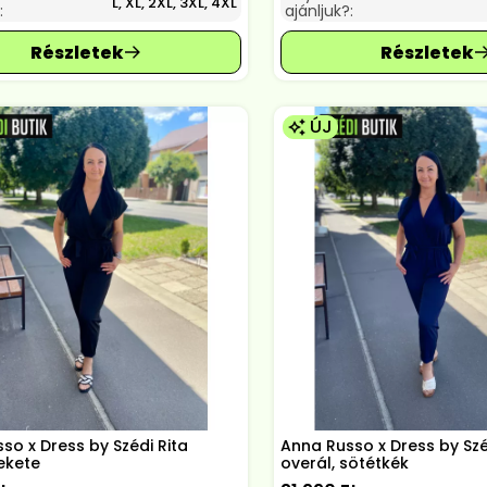
L, XL, 2XL, 3XL, 4XL
:
ajánljuk?:
ÚJ
so x Dress by Szédi Rita
Anna Russo x Dress by Szé
fekete
overál, sötétkék