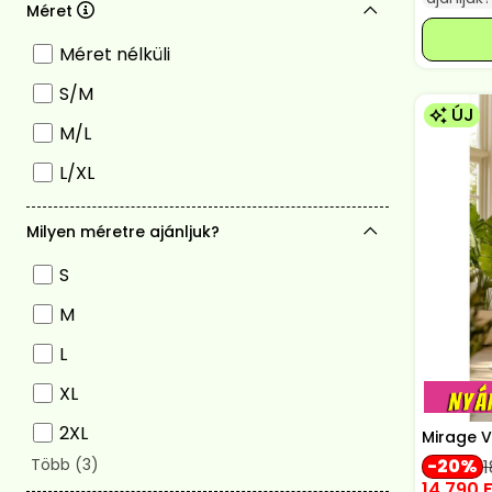
Méret
Méret nélküli
S/M
ÚJ
M/L
L/XL
Milyen méretre ajánljuk?
S
M
L
XL
2XL
Mirage Va
20
14 790
F