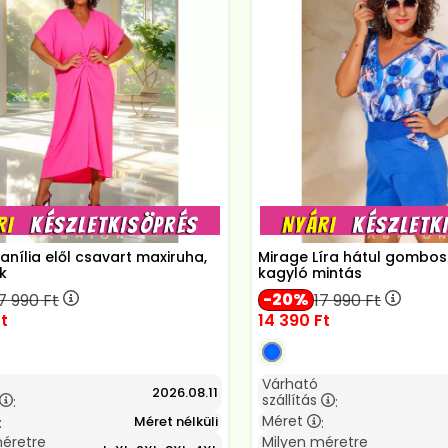
anília elől csavart maxiruha,
Mirage Líra hátul gombos 
k
kagyló mintás
20
7 990
Ft
17 990
Ft
t
14 390
Ft
Várható
2026.08.11
szállítás
:
:
Méret
Méret nélküli
:
:
méretre
Milyen méretre