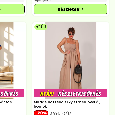
ÚJ
 pántos
Mirage Bozsena silky szatén overál,
homok
20
18 990
Ft