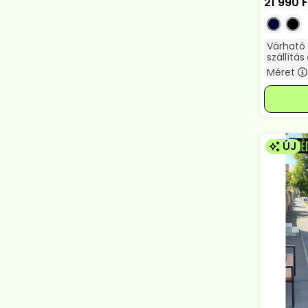
21 990
F
Várható
szállítás
Méret
ÚJ