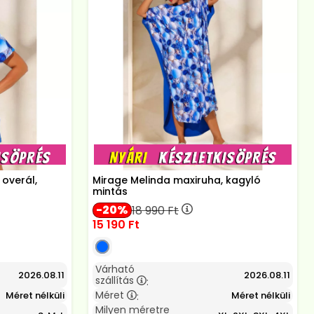
overál,
Mirage Melinda maxiruha, kagyló
mintás
20
18 990
Ft
15 190
Ft
Várható
2026.08.11
2026.08.11
szállítás
:
Méret
Méret nélküli
Méret nélküli
:
Milyen méretre