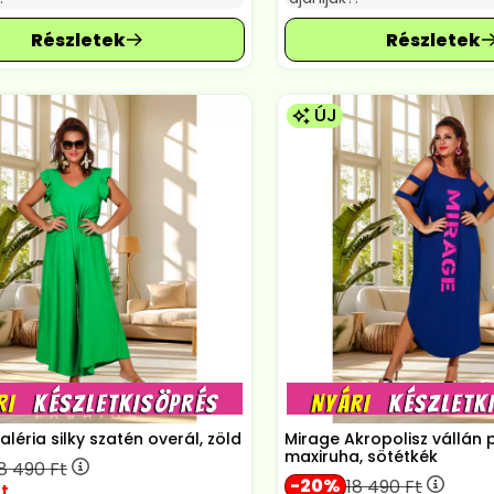
ÚJ
léria silky szatén overál, zöld
Mirage Akropolisz vállán
maxiruha, sötétkék
18 490
Ft
20
18 490
Ft
t