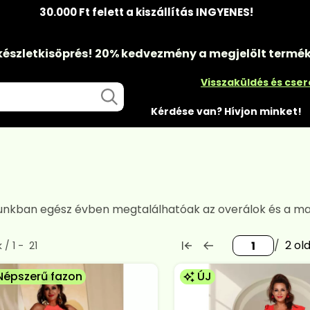
30.000 Ft felett a kiszállítás INGYENES!
készletkisöprés!
20% kedvezmény
a megjelölt termé
Visszaküldés és cse
Kérdése van? Hívjon minket!
nkban egész évben megtalálhatóak az overálok és a maxiru
2
rmék a kategóriában
k
1
21
Népszerű fazon
ÚJ