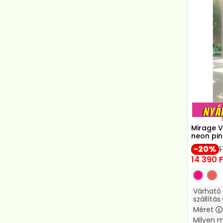
Mirage V
neon pin
20
1
14 390
F
Várható
szállítás
Méret
Milyen 