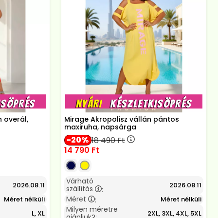
n overál,
Mirage Akropolisz vállán pántos
maxiruha, napsárga
20
18 490
Ft
14 790
Ft
Várható
2026.08.11
2026.08.11
szállítás
:
Méret
Méret nélküli
Méret nélküli
:
Milyen méretre
L, XL
2XL, 3XL, 4XL, 5XL
ajánljuk?: