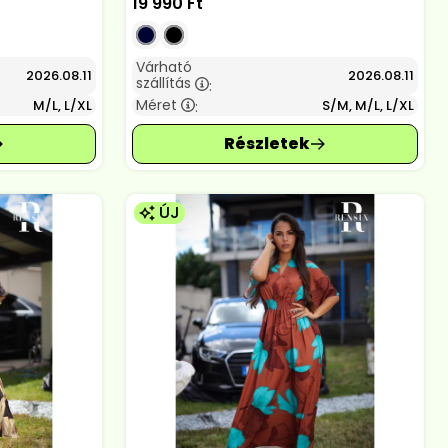
19 990
Ft
Várható
2026.08.11
2026.08.11
szállítás
:
Méret
M/L, L/XL
S/M, M/L, L/XL
:
ÚJ