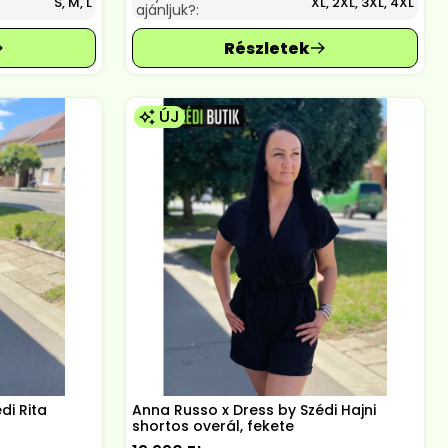
S, M, L
XL, 2XL, 3XL, 4XL
ajánljuk?:
ÚJ
di Rita
Anna Russo x Dress by Szédi Hajni
shortos overál, fekete