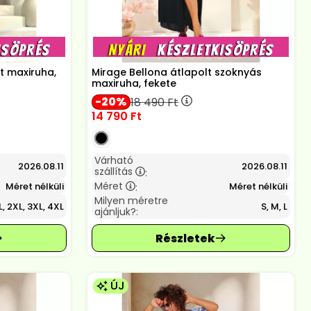
rt maxiruha,
Mirage Bellona átlapolt szoknyás
maxiruha, fekete
20
18 490
Ft
14 790
Ft
Várható
2026.08.11
2026.08.11
szállítás
:
Méret
Méret nélküli
Méret nélküli
:
Milyen méretre
L, 2XL, 3XL, 4XL
S, M, L
ajánljuk?:
ÚJ