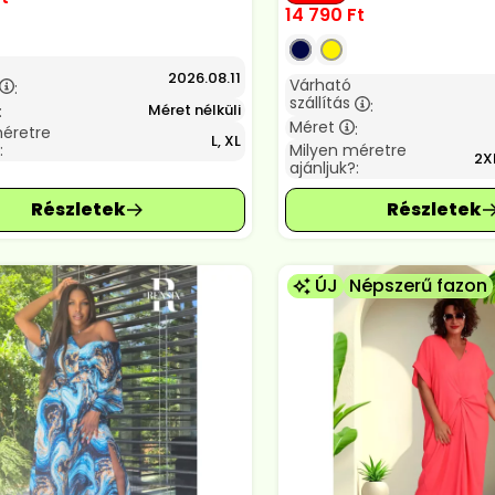
14 790
Ft
2026.08.11
Várható
:
szállítás
:
Méret nélküli
:
Méret
:
méretre
L, XL
:
Milyen méretre
2XL
ajánljuk?:
ÚJ
Népszerű fazon