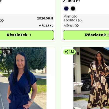
t
21 990
Ft
Várható
2026.08.11
szállítás
:
:
Méret
M/L, L/XL
:
:
ÚJ