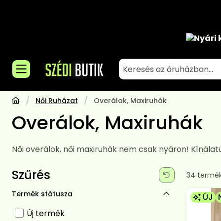
Nyári 
Női Ruházat
Overálok, Maxiruhák
Overálok, Maxiruhák
Női overálok, női maxiruhák nem csak nyáron! Kínálatu
Szűrés
Összes te
34
termé
Termék státusza
ÚJ
Új termék