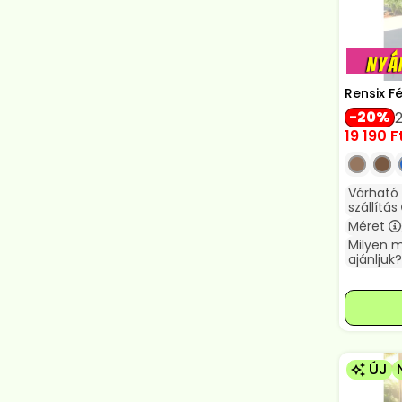
Rensix F
20
19 190
F
Várható
szállítás
Méret
Milyen 
ajánljuk?
ÚJ