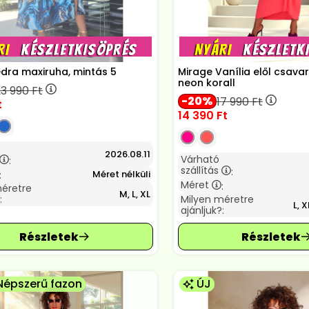
édra maxiruha, mintás 5
Mirage Vanília elől csava
neon korall
23 990
Ft
20
17 990
Ft
t
14 390
Ft
2026.08.11
Várható
:
szállítás
:
Méret nélküli
:
Méret
:
méretre
M, L, XL
:
Milyen méretre
L, X
ajánljuk?:
Népszerű fazon
ÚJ