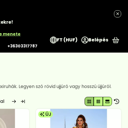
kekre!
re menete
FT (HUF)
Belépés
A k
+36303317787
hák. Legyen szó rövid ujjúró vagy hosszú újjúról.
ÚJ