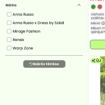
Márka
Anna Russo
Várható
szállítás
Anna Russo x Dress by Szédi
Méret
Milyen 
Mirage Fashion
ajánljuk?
Rensix
Warp Zone
ÚJ
Szűrés törlése