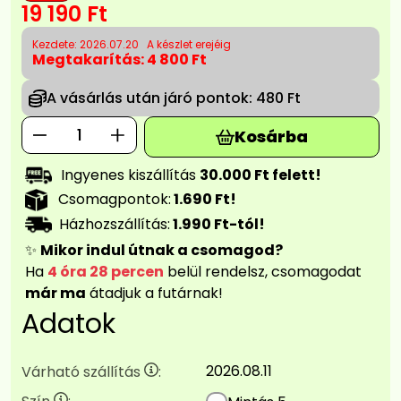
19 190
Ft
Kezdete: 2026.07.20
A készlet erejéig
Megtakarítás:
4 800 Ft
A vásárlás után járó pontok:
480 Ft
Kosárba
Ingyenes kiszállítás
30.000 Ft felett!
Csomagpontok:
1.690 Ft!
Házhozszállítás:
1.990 Ft-tól!
✨
Mikor indul útnak a csomagod?
Ha
4 óra 28 percen
belül rendelsz, csomagodat
már ma
átadjuk a futárnak!
Adatok
2026.08.11
Várható szállítás
: