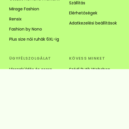
Szállítás
Mirage Fashion
Elérhetőségek
Rensix
Adatkezelési beállítások
Fashion by Nono
Plus size női ruhák 6XL-ig
ÜGYFÉLSZOLGÁLAT
KÖVESS MINKET
Visszaküldés és csere
Szédi Butik Webshop
info@szedibutik.hu
+36303317787
4220 Hajdúböszörmény,
Baltazár Dezső utca 18.