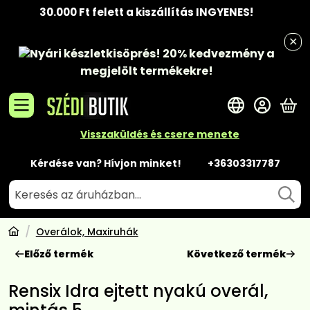
30.000 Ft felett a kiszállítás INGYENES!
Nyári készletkisöprés!
20% kedvezmény
a
megjelölt termékekre!
A 
Visszaküldés és csere menete
Kérdése van? Hívjon minket!
+36303317787
Overálok, Maxiruhák
Előző termék
Következő termék
Rensix Idra ejtett nyakú overál,