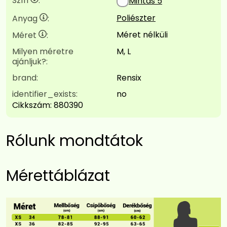
Szín
:
Mintás 5
Poliészter
Anyag
:
Méret nélküli
Méret
:
Milyen méretre
M, L
ajánljuk?:
brand:
Rensix
identifier_exists:
no
Cikkszám:
880390
Rólunk mondtátok
Mérettáblázat