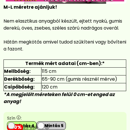
M-L méretre ajánljuk!
Nem elasztikus anyagból készült, ejtett nyakú, gumis
derekú, öves, zsebes, széles szárú nadrágos overál.
Hátán megkötős amivel tudod szűkíteni vagy bővíteni
a fazont.
Termék mért adatai (cm-ben):*
Mellbőség:
115 cm
Derékbőség:
65-90 cm (gumis résznél mérve)
Csípőbőség:
120 cm
*A megjelölt méreteken felül 0 cm-et enged az
anyag!
Szín
:
Mintás 4
Mintás 5
20
23 990
Ft