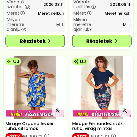
Várható
Várható
2026.08.11
2026.08.11
szállítás
szállítás
:
:
Méret
Méret
Méret nélküli
Méret nélküli
:
:
Milyen
Milyen
méretre
méretre
M, L
M, L
ajánljuk?:
ajánljuk?:
ÚJ
ÚJ
Mirage Orgona lezser
Mirage Fernandez szűk
ruha, citromos
ruha, virág mintás
20
20
16 990
Ft
16 990
Ft