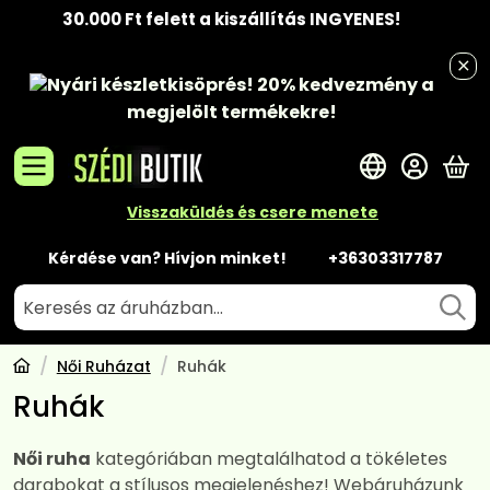
30.000 Ft felett a kiszállítás INGYENES!
Nyári készletkisöprés!
20% kedvezmény
a
megjelölt termékekre!
A 
Visszaküldés és csere menete
Kérdése van? Hívjon minket!
+36303317787
Női Ruházat
Ruhák
Ruhák
Női ruha
kategóriában megtalálhatod a tökéletes
darabokat a stílusos megjelenéshez! Webáruházunk