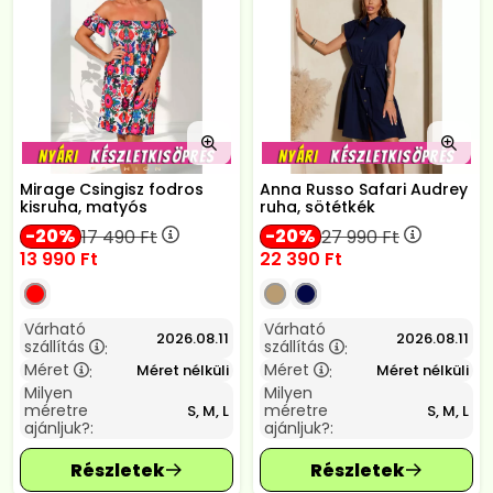
Mirage Csingisz fodros
Anna Russo Safari Audrey
kisruha, matyós
ruha, sötétkék
20
20
17 490
Ft
27 990
Ft
13 990
Ft
22 390
Ft
Várható
Várható
2026.08.11
2026.08.11
szállítás
szállítás
:
:
Méret
Méret
Méret nélküli
Méret nélküli
:
:
Milyen
Milyen
méretre
méretre
S, M, L
S, M, L
ajánljuk?:
ajánljuk?: