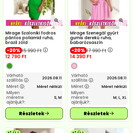
Mirage Szaloniki fodros
Mirage Szenegál gyűrt
pántos poliamid ruha,
gumis derekú ruha,
brazil zöld
babarózsaszín
20
20
15 990
Ft
17 990
Ft
12 790
Ft
14 390
Ft
Várható
Várható
2026.08.11
2026.08.11
szállítás
szállítás
:
:
Méret
Méret
Méret nélküli
Méret nélküli
:
:
Milyen
Milyen
méretre
méretre
S, M
M, L, XL
ajánljuk?:
ajánljuk?: