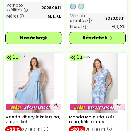
Várható
2026.08.11
szállítás
:
Várható
Méret
M, L, XL
:
2026.08.11
szállítás
:
Méret
M, L, XL
:
ÚJ
ÚJ
Manda Ribery loknis ruha,
Manda Malouda szűk
világoskék
ruha, kék mintás
20
20
27 990
Ft
29 990
Ft