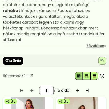
elkötelezett abban, hogy a legjobb minőségű
ruhákat
kínáljuk számodra. Fedezd fel széles
választékunkat és garantáltan megtalálod a
tökéletes darabot legyen szó alkalmi vagy
hétköznapi ruháról. Böngéssz áruházunkban mert
nálunk mindig megtalálod a legfrissebb trendeket és
stílusokat.
Szűrés
Összes termék a kategóriában
89
termék
1
21
5
ÚJ
ÚJ