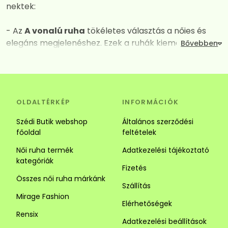
nektek:
- Az
A vonalú ruha
tökéletes választás a nőies és
elegáns megjelenéshez. Ezek a ruhák kiemelik a
dekoltázst, miközben derék vagy csípő vonalától
kezdve fokozatos kiszélesednek így mindent
elrejtenek amit nem szeretnénk láttatni. A széles
szabásuk és a megfelelően kiválasztott anyagok
OLDALTÉRKÉP
INFORMÁCIÓK
kombinációja garantálja a maximális kényelmet és a
vonzó megjelenést. Tökéletes választás alkalomra és
Szédi Butik webshop
Általános szerződési
hétköznapra is.
főoldal
feltételek
Női ruha termék
Adatkezelési tájékoztató
- Az
Ingruha
egy igazi jolly joker darab. Számos stílus
kategóriák
közül választhatsz. Az ingruhák ideálisak a laza és
Fizetés
sikkes megjelenéhez. Az ingruhák sokoldalúságuk
Összes női ruha márkánk
Szállítás
révén tökéletesek lehetnek alkalmi és hétköznapi
Mirage Fashion
viseletnek is, kombináld kiegészítőkkel vagy egy
Elérhetőségek
szuper övvel. Alacsony hölgyeknek javasoljuk a
Rensix
Adatkezelési beállítások
függőleges csíkozású darabokat mert optikailag