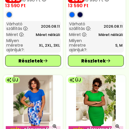
13 590
Ft
13 590
Ft
Várható
Várható
2026.08.11
2026.08.11
szállítás
szállítás
:
:
Méret
Méret
Méret nélküli
Méret nélküli
:
:
Milyen
Milyen
méretre
méretre
XL, 2XL, 3XL
S, M
ajánljuk?:
ajánljuk?:
ÚJ
ÚJ