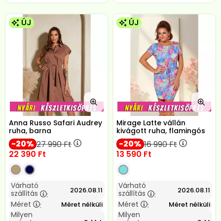
ÚJ
ÚJ
Anna Russo Safari Audrey
Mirage Latte vállán
ruha, barna
kivágott ruha, flamingós
20
20
27 990
Ft
16 990
Ft
22 390
Ft
13 590
Ft
Várható
Várható
2026.08.11
2026.08.11
szállítás
szállítás
:
:
Méret
Méret
Méret nélküli
Méret nélküli
:
:
Milyen
Milyen