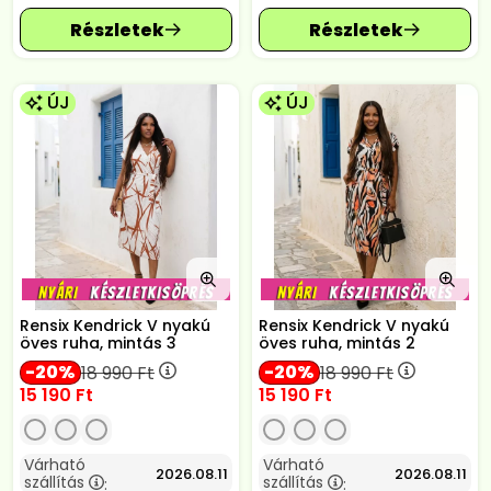
ÚJ
ÚJ
Rensix Kendrick V nyakú
Rensix Kendrick V nyakú
öves ruha, mintás 3
öves ruha, mintás 2
20
20
18 990
Ft
18 990
Ft
15 190
Ft
15 190
Ft
Várható
Várható
2026.08.11
2026.08.11
szállítás
szállítás
:
: