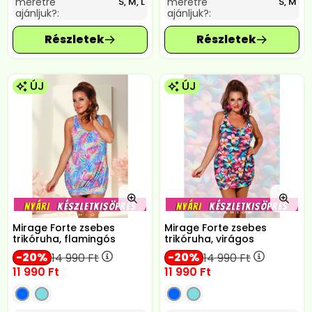
méretre
méretre
S, M, L
S, M
ajánljuk?:
ajánljuk?:
ÚJ
ÚJ
Mirage Forte zsebes
Mirage Forte zsebes
trikóruha, flamingós
trikóruha, virágos
20
20
14 990
Ft
14 990
Ft
11 990
Ft
11 990
Ft