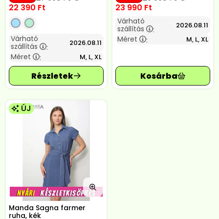
22 390
Ft
23 990
Ft
Várható
2026.08.11
szállítás
:
Várható
Méret
M, L, XL
:
2026.08.11
szállítás
:
Méret
M, L, XL
:
ÚJ
Manda Sagna farmer
ruha, kék