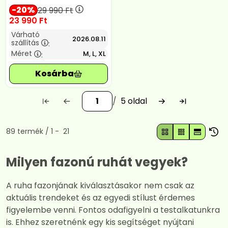
20
29 990
Ft
23 990
Ft
Várható
2026.08.11
szállítás
:
Méret
M, L, XL
:
5
Összes termék a kategóriában
89
termék
1
21
Milyen fazonú ruhát vegyek?
A ruha fazonjának kiválasztásakor nem csak az
aktuális trendeket és az egyedi stílust érdemes
figyelembe venni. Fontos odafigyelni a testalkatunkra
is. Ehhez szeretnénk egy kis segítséget nyújtani