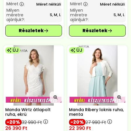
Méret
Méret
Méret nélküli
Méret nélküli
:
:
Milyen
Milyen
méretre
méretre
S, M, L
S, M, L
ajánljuk?:
ajánljuk?:
ÚJ
ÚJ
Manda Wirtz átlapolt
Manda Ribery loknis ruha,
ruha, ekrü
menta
20
20
32 990
Ft
27 990
Ft
26 390
Ft
22 390
Ft