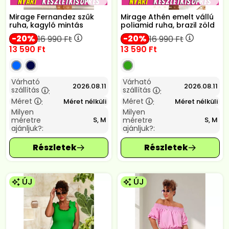
Mirage Fernandez szűk
Mirage Athén emelt vállú
ruha, kagyló mintás
poliamid ruha, brazil zöld
20
20
16 990
Ft
16 990
Ft
13 590
Ft
13 590
Ft
Várható
Várható
2026.08.11
2026.08.11
szállítás
szállítás
:
:
Méret
Méret
Méret nélküli
Méret nélküli
:
:
Milyen
Milyen
méretre
méretre
S, M
S, M
ajánljuk?:
ajánljuk?:
ÚJ
ÚJ