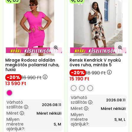
ÚJ
ÚJ
Mirage Rodosz oldalán
Rensix Kendrick V nyakú
megkötős poliamid ruha,
öves ruha, mintás 5
fuxia
20
18 990
Ft
20
16 990
Ft
15 190
Ft
13 590
Ft
Várható
2026.08.11
Várható
szállítás
:
2026.08.11
szállítás
:
Méret
Méret nélküli
:
Méret
Méret nélküli
:
Milyen
Milyen
méretre
S, M, L
méretre
ajánljuk?:
S, M
ajánljuk?: