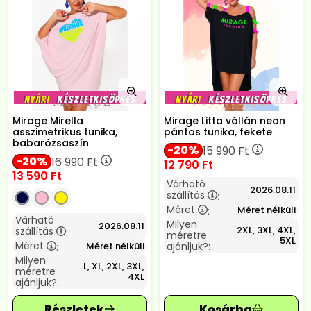
Mirage Mirella
Mirage Litta vállán neon
asszimetrikus tunika,
pántos tunika, fekete
babarózsaszín
20
15 990
Ft
20
16 990
Ft
12 790
Ft
13 590
Ft
Várható
2026.08.11
szállítás
:
Méret
Méret nélküli
:
Várható
Milyen
2026.08.11
2XL, 3XL, 4XL,
szállítás
:
méretre
5XL
Méret
Méret nélküli
ajánljuk?:
:
Milyen
L, XL, 2XL, 3XL,
méretre
4XL
ajánljuk?: