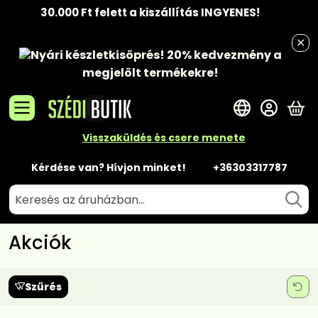
30.000 Ft felett a kiszállítás INGYENES!
Nyári készletkisöprés!
20% kedvezmény
a
megjelölt termékekre!
A 
Visszaküldés és csere menete
Kérdése van? Hívjon minket!
+36303317787
Akciók
Szűrés