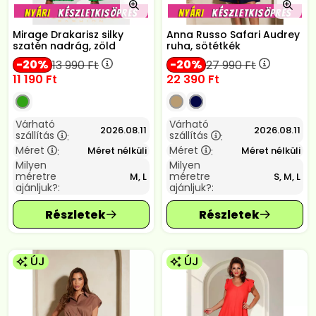
Mirage Drakarisz silky
Anna Russo Safari Audrey
szatén nadrág, zöld
ruha, sötétkék
20
20
13 990
Ft
27 990
Ft
11 190
Ft
22 390
Ft
Várható
Várható
2026.08.11
2026.08.11
szállítás
szállítás
:
:
Méret
Méret
Méret nélküli
Méret nélküli
:
:
Milyen
Milyen
méretre
méretre
M, L
S, M, L
ajánljuk?:
ajánljuk?:
ÚJ
ÚJ