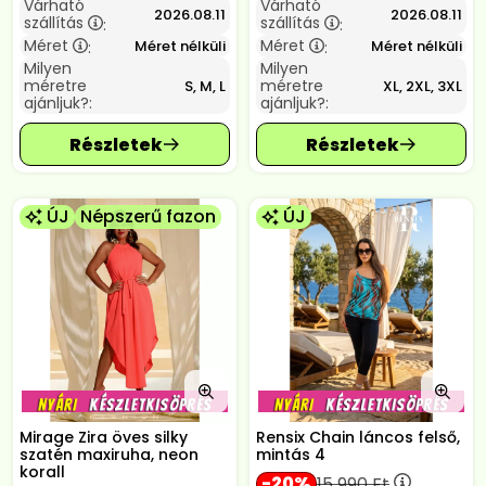
Várható
Várható
2026.08.11
2026.08.11
szállítás
szállítás
:
:
Méret
Méret
Méret nélküli
Méret nélküli
:
:
Milyen
Milyen
méretre
méretre
S, M, L
XL, 2XL, 3XL
ajánljuk?:
ajánljuk?:
ÚJ
Népszerű fazon
ÚJ
Mirage Zira öves silky
Rensix Chain láncos felső,
szatén maxiruha, neon
mintás 4
korall
20
15 990
Ft