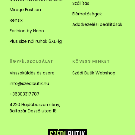
Szállítás
Mirage Fashion
Elérhetőségek
Rensix
Adatkezelési beállítások
Fashion by Nono
Plus size női ruhák 6XL-ig
ÜGYFÉLSZOLGÁLAT
KÖVESS MINKET
Visszaküldés és csere
Szédi Butik Webshop
info@szedibutik.hu
+36303317787
4220 Hajdúböszörmény,
Baltazár Dezső utca 18.