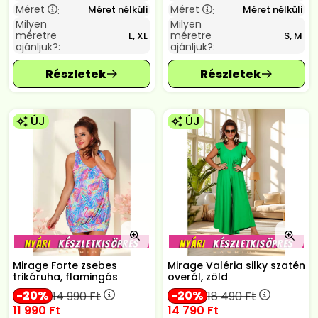
Méret
Méret
Méret nélküli
Méret nélküli
:
:
Milyen
Milyen
méretre
méretre
L, XL
S, M
ajánljuk?:
ajánljuk?:
ÚJ
ÚJ
Mirage Forte zsebes
Mirage Valéria silky szatén
trikóruha, flamingós
overál, zöld
20
20
14 990
Ft
18 490
Ft
11 990
Ft
14 790
Ft