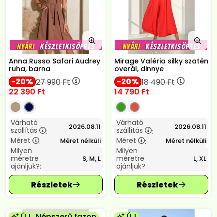
Anna Russo Safari Audrey
Mirage Valéria silky szatén
ruha, barna
overál, dinnye
20
20
27 990
Ft
18 490
Ft
22 390
Ft
14 790
Ft
Várható
Várható
2026.08.11
2026.08.11
szállítás
szállítás
:
:
Méret
Méret
Méret nélküli
Méret nélküli
:
:
Milyen
Milyen
méretre
méretre
S, M, L
L, XL
ajánljuk?:
ajánljuk?:
ÚJ
Népszerű fazon
ÚJ