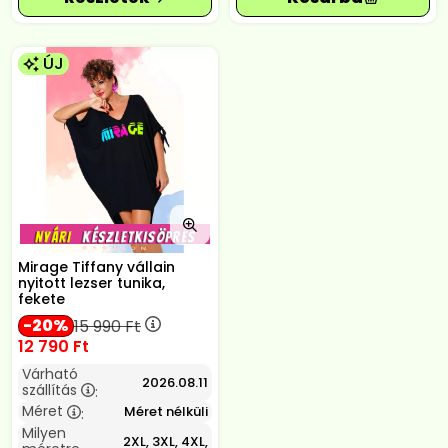
ÚJ
Mirage Tiffany vállain
nyitott lezser tunika,
fekete
20
15 990
Ft
12 790
Ft
Várható
2026.08.11
szállítás
:
Méret
Méret nélküli
:
Milyen
2XL, 3XL, 4XL,