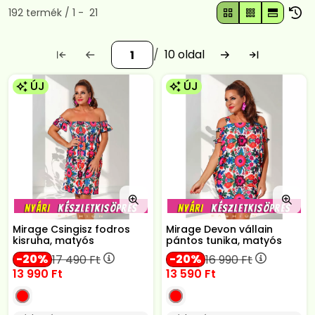
Összes termék a kategóriában
192
termék
1
21
10
ÚJ
ÚJ
Mirage Csingisz fodros
Mirage Devon vállain
kisruha, matyós
pántos tunika, matyós
20
20
17 490
Ft
16 990
Ft
13 990
Ft
13 590
Ft