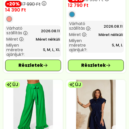
20
17 990
Ft
12 790
Ft
14 390
Ft
Várható
2026.08.11
Várható
szállítás
:
2026.08.11
szállítás
:
Méret
Méret nélküli
:
Méret
Méret nélküli
:
Milyen
Milyen
méretre
S, M, L
méretre
ajánljuk?:
S, M, L, XL
ajánljuk?:
ÚJ
ÚJ