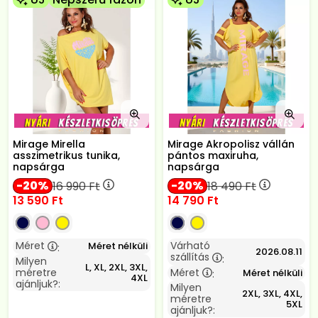
Mirage Mirella
Mirage Akropolisz vállán
asszimetrikus tunika,
pántos maxiruha,
napsárga
napsárga
20
20
16 990
Ft
18 490
Ft
13 590
Ft
14 790
Ft
Méret
Várható
Méret nélküli
:
2026.08.11
szállítás
:
Milyen
L, XL, 2XL, 3XL,
méretre
Méret
Méret nélküli
:
4XL
ajánljuk?:
Milyen
2XL, 3XL, 4XL,
méretre
5XL
ajánljuk?: