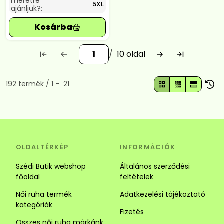
méretre
5XL
ajánljuk?:
10
Összes termék a kategóriában
192
termék
1
21
OLDALTÉRKÉP
INFORMÁCIÓK
Szédi Butik webshop
Általános szerződési
főoldal
feltételek
Női ruha termék
Adatkezelési tájékoztató
kategóriák
Fizetés
Összes női ruha márkánk