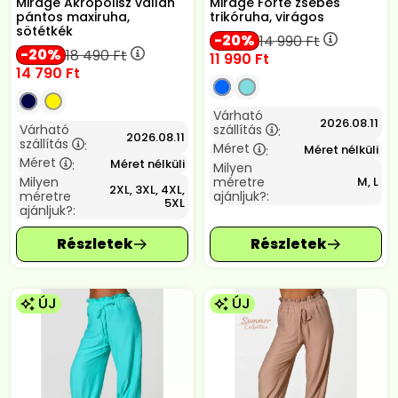
Mirage Akropolisz vállán
Mirage Forte zsebes
pántos maxiruha,
trikóruha, virágos
sötétkék
20
14 990
Ft
20
18 490
Ft
11 990
Ft
14 790
Ft
Várható
2026.08.11
Várható
szállítás
:
2026.08.11
szállítás
:
Méret
Méret nélküli
:
Méret
Méret nélküli
:
Milyen
Milyen
méretre
M, L
2XL, 3XL, 4XL,
méretre
ajánljuk?:
5XL
ajánljuk?:
ÚJ
ÚJ