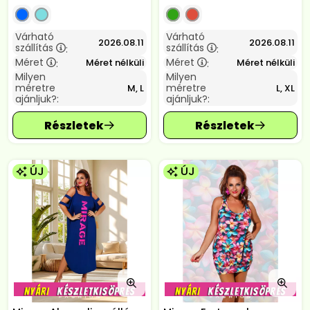
Várható
Várható
2026.08.11
2026.08.11
szállítás
szállítás
:
:
Méret
Méret
Méret nélküli
Méret nélküli
:
:
Milyen
Milyen
méretre
méretre
M, L
L, XL
ajánljuk?:
ajánljuk?:
ÚJ
ÚJ