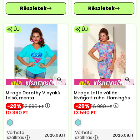
ÚJ
ÚJ
Mirage Dorothy V nyakú
Mirage Latte vállán
felső, menta
kivágott ruha, flamingós
20
20
12 990
Ft
16 990
Ft
10 390
Ft
13 590
Ft
Várható
Várható
2026.08.11
2026.08.11
szállítás
szállítás
:
: