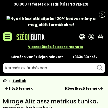
30.000 Ft felett a kiszállítás INGYENES!
Nyári készletkisöprés!
20% kedvezmény
a
megjelölt termékekre!
A 
Visszaküldés és csere menete
Kérdése van? Hívjon minket!
+36303317787
Tunikák
Előző termék
Következő termék
Mirage Alíz asszimetrikus tunika,