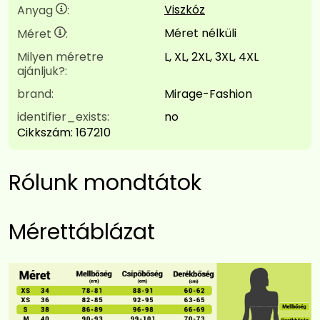
Viszkóz
Anyag
:
Méret nélküli
Méret
:
Milyen méretre
L, XL, 2XL, 3XL, 4XL
ajánljuk?:
brand:
Mirage-Fashion
identifier_exists:
no
Cikkszám:
167210
Rólunk mondtátok
Mérettáblázat