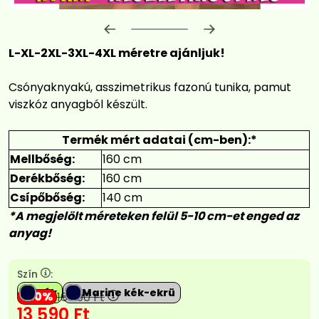
Előrehaladás:
0
%
L-XL-2XL-3XL-4XL méretre ajánljuk!
Csónyaknyakú, asszimetrikus fazonú tunika, pamut
viszkóz anyagból készült.
Termék mért adatai (cm-ben):*
Mellbőség:
160 cm
Derékbőség:
160 cm
Csípőbőség:
140 cm
*A megjelölt méreteken felül 5-10 cm-et enged az
anyag!
Szín
:
Kék
Marine kék-ekrü
20
16 990
Ft
13 590
Ft