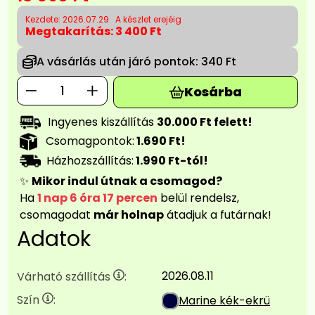
Kezdete: 2026.07.29
A készlet erejéig
Megtakarítás:
3 400 Ft
A vásárlás után járó pontok:
340 Ft
Kosárba
Ingyenes kiszállítás
30.000 Ft felett!
Csomagpontok:
1.690 Ft!
Házhozszállítás:
1.990 Ft-tól!
✨
Mikor indul útnak a csomagod?
Ha
1 nap 6 óra 17 percen
belül rendelsz,
csomagodat
már holnap
átadjuk a futárnak!
Adatok
2026.08.11
Várható szállítás
:
Szín
:
Marine kék-ekrü