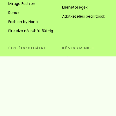
Mirage Fashion
Elérhetőségek
Rensix
Adatkezelési beállítások
Fashion by Nono
Plus size női ruhák 6XL-ig
ÜGYFÉLSZOLGÁLAT
KÖVESS MINKET
Visszaküldés és csere
Szédi Butik Webshop
info@szedibutik.hu
+36303317787
4220 Hajdúböszörmény,
Baltazár Dezső utca 18.